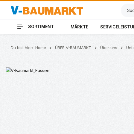
 Hauptinhalt springen
Zur Suche springen
Zur Hauptnavigation springen
SORTIMENT
MÄRKTE
SERVICELEIST
Du bist hier:
Home
ÜBER V-BAUMARKT
Über uns
Unt