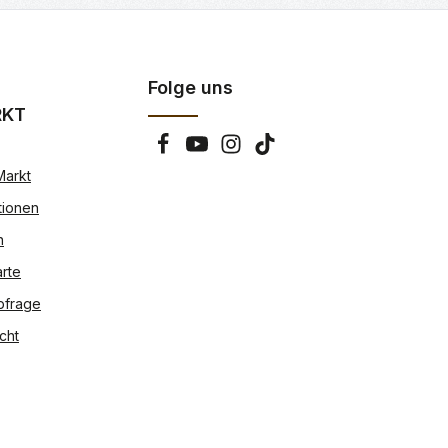
Folge uns
RKT
Markt
tionen
n
rte
bfrage
cht