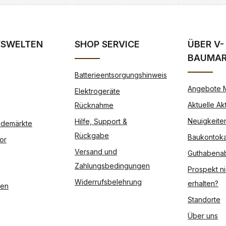
FSWELTEN
SHOP SERVICE
ÜBER V-
BAUMA
Batterieentsorgungshinweis
Angebote 
Elektrogeräte
Aktuelle Ak
Rücknahme
Neuigkeite
Hilfe, Support &
Modemärkte
Rückgabe
Baukontoka
or
Versand und
Guthabena
Zahlungsbedingungen
Prospekt ni
Widerrufsbelehrung
erhalten?
ßen
Standorte
Über uns