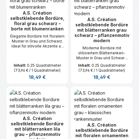
A.S. Création
selbstklebende Bordüre,
A.S. Création
floral grau schwarz –
selbstklebende Bordüre
borte mit blumenranken
mit blätterranken grau
schwarz – pflanzenmotiv
Elegante Bordüre mit floralem
modern
Muster in Grau und Schwarz.
Ideal für stilvolle Akzente an
Moderne Bordüre mit
Wänden. Selbstklebend,
stilisiertem Blätterranken-
leicht anzubringen. Maße: 5 m
Muster in Grau und Schwarz.
x 0,05 m.
Selbstklebend für mühelose
Inhalt:
0.25 Quadratmeter
Inhalt:
0.25 Quadratmeter
Anbringung. Maße: 5 m x 0,05
(73,96 € / 1 Quadratmeter)
(73,96 € / 1 Quadratmeter)
m.
Regulärer Preis:
Regulärer Preis:
18,49 €
18,49 €
A.S. Création
selbstklebende Bordüre
A.S. Création
mit blätterranken lila
selbstklebende Bordüre
grau – pflanzenmotiv
mit floralen ornamenten