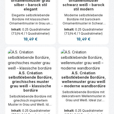
ornamentmuster grau
ornamentmuster
silber – barock stil
schwarz weiß – barock
elegant
stil modern
Elegante selbstklebende
Moderne selbstklebende
Bordüre mit klassischem
Bordüre mit barockem
Ornamentmuster in Grau und
Ornamentmuster in Schwarz
Silber. Ideal zur stilvollen
und Weiß. Perfekt für stilvolle
Inhalt:
0.25 Quadratmeter
Inhalt:
0.25 Quadratmeter
Wandgestaltung im Barockstil.
Wandakzente. Maße: 5 m x
(73,96 € / 1 Quadratmeter)
(73,96 € / 1 Quadratmeter)
Maße: 5 m x 0,05 m.
0,05 m.
Regulärer Preis:
Regulärer Preis:
18,49 €
18,49 €
A.S. Création
A.S. Création
selbstklebende Bordüre,
selbstklebende Bordüre,
griechisches muster
wellenmuster grau weiß
grau weiß – klassische
– moderne wandbordüre
bordüre
Selbstklebende Bordüre mit
dekorativem Wellenmuster in
Selbstklebende Bordüre mit
Grau und Weiß. Ideal zur
griechisch inspiriertem
Gestaltung moderner
Muster in Grau und Weiß. Ideal
Wohnräume. Maße: 5 m x 0,05
für elegante Akzente an
Inhalt:
0.25 Quadratmeter
Inhalt:
0.25 Quadratmeter
m.
Wänden. Maße: 5 m x 0,05 m.