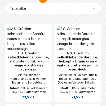
Seite
Seite
A.S. Création
A.S. Création
selbstklebende Bordüre,
selbstklebende Bordüre,
natursteinoptik braun
holzoptik braun grau –
beige – rustikales
vintage bretterdesign im
mauerdesign
used-look
Mit realistischer
Mit rustikaler Holzstruktur in
Natursteinoptik in warmen
Braun- und Grautönen. Das
Braun- und Beigetönen.
Design im Vintage-Stil bringt
Perfekt für individuelle
den Charme von verwittertem
Inhalt:
0.85 Quadratmeter
Inhalt:
0.85 Quadratmeter
Wandgestaltungen im
Holz an jede Wand. Maße: 5 m
(28,22 € / 1 Quadratmeter)
(25,87 € / 1 Quadratmeter)
rustikalen Stil. Größe: 5 m x
x 0,17 m.
Regulärer Preis:
Regulärer Preis:
23,99 €
21,99 €
0,17 m.