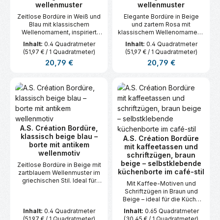
wellenmuster
wellenmuster
Zeitlose Bordüre in Weiß und
Elegante Bordüre in Beige
Blau mit klassischem
und zartem Rosa mit
Wellenornament, inspiriert
klassischem Wellenornament.
vom griechischen Stil. Ideal
Ideal zur stilvollen
Inhalt:
0.4 Quadratmeter
Inhalt:
0.4 Quadratmeter
für elegante
Wandgestaltung in Wohn- und
(51,97 € / 1 Quadratmeter)
(51,97 € / 1 Quadratmeter)
Wandgestaltungen.
Nutzräumen.
Regulärer Preis:
Regulärer Preis:
20,79 €
20,79 €
A.S. Création Bordüre,
klassisch beige blau –
A.S. Création Bordüre
borte mit antikem
mit kaffeetassen und
wellenmotiv
schriftzügen, braun
beige – selbstklebende
Zeitlose Bordüre in Beige mit
küchenborte im café-stil
zartblauem Wellenmuster im
griechischen Stil. Ideal für
Mit Kaffee-Motiven und
klassische und elegante
Schriftzügen in Braun und
Raumkonzepte.
Beige – ideal für die Küche
oder das Café-Flair zu Hause.
Inhalt:
0.4 Quadratmeter
Inhalt:
0.65 Quadratmeter
(51,97 € / 1 Quadratmeter)
(30,45 € / 1 Quadratmeter)