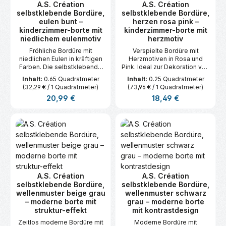
A.S. Création
A.S. Création
selbstklebende Bordüre,
selbstklebende Bordüre,
eulen bunt –
herzen rosa pink –
kinderzimmer-borte mit
kinderzimmer-borte mit
niedlichem eulenmotiv
herzmotiv
Fröhliche Bordüre mit
Verspielte Bordüre mit
niedlichen Eulen in kräftigen
Herzmotiven in Rosa und
Farben. Die selbstklebende
Pink. Ideal zur Dekoration von
Borte ist ideal zur
Kinderzimmern. Einfach
Inhalt:
0.65 Quadratmeter
Inhalt:
0.25 Quadratmeter
Wandgestaltung im
anzubringen dank
(32,29 € / 1 Quadratmeter)
(73,96 € / 1 Quadratmeter)
Kinderzimmer. Maße: 5 m x
Selbstklebefunktion. Maße: 5
Regulärer Preis:
Regulärer Preis:
20,99 €
18,49 €
0,13 m.
m x 0,05 m.
A.S. Création
A.S. Création
selbstklebende Bordüre,
selbstklebende Bordüre,
wellenmuster beige grau
wellenmuster schwarz
– moderne borte mit
grau – moderne borte
struktur-effekt
mit kontrastdesign
Zeitlos moderne Bordüre mit
Moderne Bordüre mit