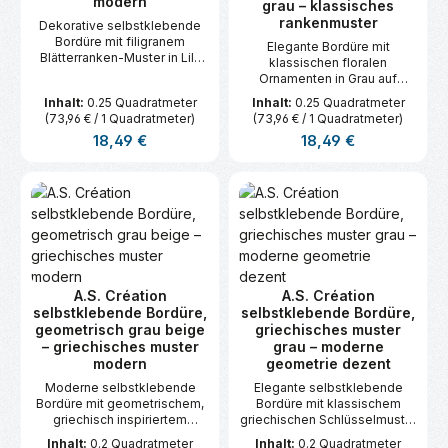
modern
grau – klassisches
rankenmuster
Dekorative selbstklebende
Bordüre mit filigranem
Elegante Bordüre mit
Blätterranken-Muster in Lila
klassischen floralen
und Grau. Einfach anzubringen
Ornamenten in Grau auf
– ideal zur stilvollen
hellem Hintergrund.
Inhalt:
0.25 Quadratmeter
Inhalt:
0.25 Quadratmeter
Wandgestaltung. Maße: 5 m x
Selbstklebend und einfach
(73,96 € / 1 Quadratmeter)
(73,96 € / 1 Quadratmeter)
0,05 m.
anzubringen. Maße: 5 m x
Regulärer Preis:
Regulärer Preis:
18,49 €
18,49 €
0,05 m.
A.S. Création
A.S. Création
selbstklebende Bordüre,
selbstklebende Bordüre,
geometrisch grau beige
griechisches muster
– griechisches muster
grau – moderne
modern
geometrie dezent
Moderne selbstklebende
Elegante selbstklebende
Bordüre mit geometrischem,
Bordüre mit klassischem
griechisch inspiriertem
griechischen Schlüsselmuster
Muster in Grau und Beige.
in Grautönen. Ideal für
Inhalt:
0.2 Quadratmeter
Inhalt:
0.2 Quadratmeter