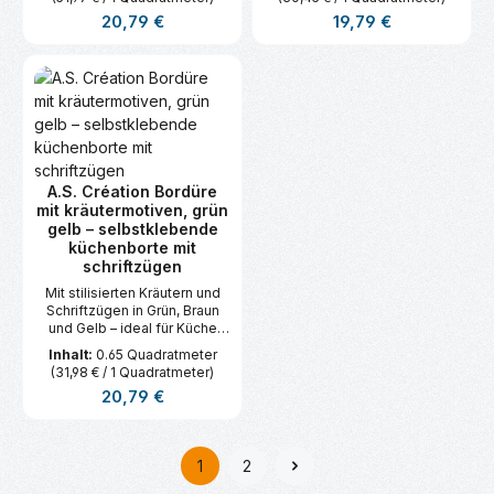
Regulärer Preis:
Regulärer Preis:
20,79 €
19,79 €
A.S. Création Bordüre
mit kräutermotiven, grün
gelb – selbstklebende
küchenborte mit
schriftzügen
Mit stilisierten Kräutern und
Schriftzügen in Grün, Braun
und Gelb – ideal für Küche
oder Esszimmer im frischen
Inhalt:
0.65 Quadratmeter
Landhausstil.
(31,98 € / 1 Quadratmeter)
Regulärer Preis:
20,79 €
1
2
Seite
Seite