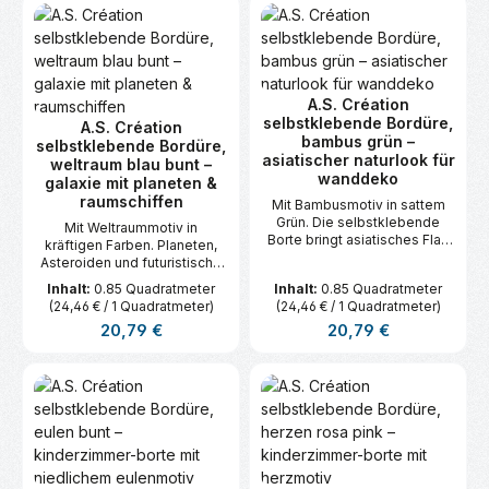
A.S. Création
selbstklebende Bordüre,
A.S. Création
bambus grün –
selbstklebende Bordüre,
asiatischer naturlook für
weltraum blau bunt –
wanddeko
galaxie mit planeten &
raumschiffen
Mit Bambusmotiv in sattem
Grün. Die selbstklebende
Mit Weltraummotiv in
Borte bringt asiatisches Flair
kräftigen Farben. Planeten,
und frische Leichtigkeit in Ihre
Asteroiden und futuristische
Räume. Maße: 5 m x 0,17 m.
Raumschiffe machen diese
Inhalt:
0.85 Quadratmeter
Inhalt:
0.85 Quadratmeter
selbstklebende Bordüre zum
(24,46 € / 1 Quadratmeter)
(24,46 € / 1 Quadratmeter)
Highlight in Kinderzimmern.
Regulärer Preis:
Regulärer Preis:
20,79 €
20,79 €
Maße: 5 m x 0,17 m.