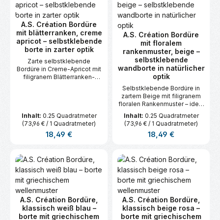
A.S. Création Bordüre
mit blätterranken, creme
A.S. Création Bordüre
apricot – selbstklebende
mit floralem
borte in zarter optik
rankenmuster, beige –
selbstklebende
Zarte selbstklebende
wandborte in natürlicher
Bordüre in Creme-Apricot mit
optik
filigranem Blätterranken-
Motiv – ideal für eine
Selbstklebende Bordüre in
harmonische
zartem Beige mit filigranem
Raumgestaltung.
floralen Rankenmuster – ideal
für wohnliche Akzente.
Inhalt:
0.25 Quadratmeter
Inhalt:
0.25 Quadratmeter
(73,96 € / 1 Quadratmeter)
(73,96 € / 1 Quadratmeter)
Regulärer Preis:
Regulärer Preis:
18,49 €
18,49 €
A.S. Création Bordüre,
A.S. Création Bordüre,
klassisch weiß blau –
klassisch beige rosa –
borte mit griechischem
borte mit griechischem