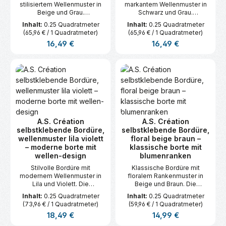
stilisiertem Wellenmuster in
markantem Wellenmuster in
Beige und Grau.
Schwarz und Grau.
Selbstklebend für eine
Selbstklebend und leicht
Inhalt:
0.25 Quadratmeter
Inhalt:
0.25 Quadratmeter
schnelle Wandgestaltung.
anzubringen. Maße: 5 m x
(65,96 € / 1 Quadratmeter)
(65,96 € / 1 Quadratmeter)
Maße: 5 m x 0,05 m.
0,05 m.
Regulärer Preis:
Regulärer Preis:
16,49 €
16,49 €
A.S. Création
A.S. Création
selbstklebende Bordüre,
selbstklebende Bordüre,
wellenmuster lila violett
floral beige braun –
– moderne borte mit
klassische borte mit
wellen-design
blumenranken
Stilvolle Bordüre mit
Klassische Bordüre mit
modernem Wellenmuster in
floralem Rankenmuster in
Lila und Violett. Die
Beige und Braun. Die
selbstklebende Borte lässt
selbstklebende Oberfläche
Inhalt:
0.25 Quadratmeter
Inhalt:
0.25 Quadratmeter
sich einfach anbringen und
ermöglicht eine einfache
(73,96 € / 1 Quadratmeter)
(59,96 € / 1 Quadratmeter)
bringt frischen Schwung in
Anbringung. Maße: 5 m x 0,05
Regulärer Preis:
Regulärer Preis:
18,49 €
14,99 €
jeden Raum. Maße: 5 m x 0,05
m.
m.