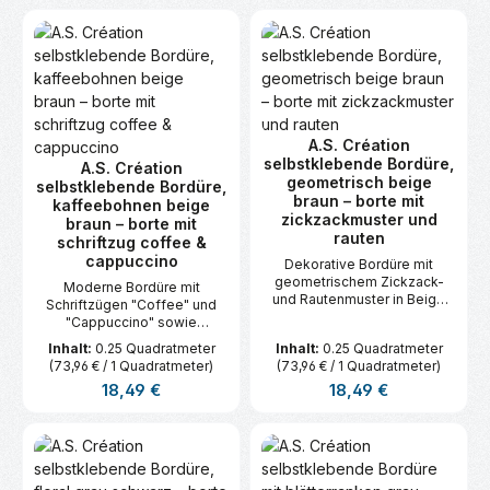
A.S. Création
selbstklebende Bordüre,
A.S. Création
geometrisch beige
selbstklebende Bordüre,
braun – borte mit
kaffeebohnen beige
zickzackmuster und
braun – borte mit
rauten
schriftzug coffee &
cappuccino
Dekorative Bordüre mit
geometrischem Zickzack-
Moderne Bordüre mit
und Rautenmuster in Beige
Schriftzügen "Coffee" und
und Braun. Selbstklebend und
"Cappuccino" sowie
leicht anzubringen. Maße: 5 m
stilisierten Kaffeebohnen. In
Inhalt:
0.25 Quadratmeter
Inhalt:
0.25 Quadratmeter
x 0,05 m.
Beige-Braun gehalten und
(73,96 € / 1 Quadratmeter)
(73,96 € / 1 Quadratmeter)
selbstklebend. Maße: 5 m x
Regulärer Preis:
Regulärer Preis:
18,49 €
18,49 €
0,05 m.