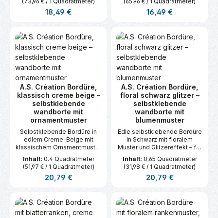
(73,96 € / 1 Quadratmeter)
(65,96 € / 1 Quadratmeter)
Regulärer Preis:
Regulärer Preis:
18,49 €
16,49 €
A.S. Création Bordüre,
A.S. Création Bordüre,
klassisch creme beige –
floral schwarz glitzer –
selbstklebende
selbstklebende
wandborte mit
wandborte mit
ornamentmuster
blumenmuster
Selbstklebende Bordüre in
Edle selbstklebende Bordüre
edlem Creme-Beige mit
in Schwarz mit floralem
klassischem Ornamentmuster
Muster und Glitzereffekt – für
– stilvolle Wandgestaltung
stilvolle Wandakzente.
Inhalt:
0.4 Quadratmeter
Inhalt:
0.65 Quadratmeter
leicht gemacht.
(51,97 € / 1 Quadratmeter)
(31,98 € / 1 Quadratmeter)
Regulärer Preis:
Regulärer Preis:
20,79 €
20,79 €