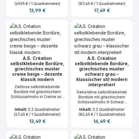
Ideal zur stilvollen
dezente, stilvolle
(69,95 € / 1 Quadratmeter)
(87,45 € / 1 Quadratmeter)
Akzentsetzung. Maße: 5 m x
Wandgestaltung. Maße: 5 m x
Regulärer Preis:
Regulärer Preis:
13,99 €
17,49 €
0,04 m
0,04 m.
A.S. Création
A.S. Création
selbstklebende Bordüre,
selbstklebende Bordüre,
griechisches muster
griechisches muster
creme beige – dezente
schwarz grau –
klassik modern
klassischer stil modern
interpretiert
Zeitlose selbstklebende
Bordüre mit griechischem
Dekorative selbstklebende
Schlüsselmotiv in Creme und
Bordüre mit griechischem
Beige. Ideal für klassische
Schlüsselmotiv in Schwarz
Raumgestaltung mit
und Grau. Ideal für moderne
Inhalt:
0.2 Quadratmeter
Inhalt:
0.2 Quadratmeter
modernem Flair. Maße: 5 m x
wie klassische
(67,45 € / 1 Quadratmeter)
(82,45 € / 1 Quadratmeter)
0,04 m.
Raumgestaltung. Maße: 5 m x
Regulärer Preis:
Regulärer Preis:
13,49 €
16,49 €
0,04 m.