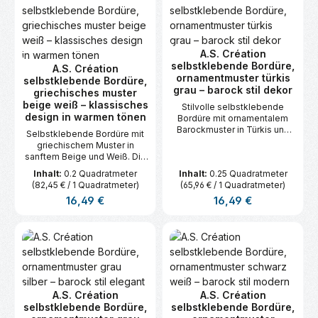
A.S. Création
selbstklebende Bordüre,
A.S. Création
ornamentmuster türkis
selbstklebende Bordüre,
grau – barock stil dekor
griechisches muster
beige weiß – klassisches
Stilvolle selbstklebende
design in warmen tönen
Bordüre mit ornamentalem
Barockmuster in Türkis und
Selbstklebende Bordüre mit
Grau. Verleiht Räumen einen
griechischem Muster in
eleganten und klassischen
sanftem Beige und Weiß. Die
Touch. Maße: 5 m x 0,05 m.
ideale Wahl für eine warme,
Inhalt:
0.2 Quadratmeter
Inhalt:
0.25 Quadratmeter
stilvolle Wandgestaltung.
(82,45 € / 1 Quadratmeter)
(65,96 € / 1 Quadratmeter)
Maße: 5 m x 0,04 m.
Regulärer Preis:
Regulärer Preis:
16,49 €
16,49 €
A.S. Création
A.S. Création
selbstklebende Bordüre,
selbstklebende Bordüre,