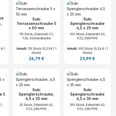
be
Suki
Suki
Terrassenschraube 5
Spenglerschraube
m,
x 50 mm
4,5 x 25 mm
115 Stück, Edelstahl C1,
100 Stück, Edelstahl A2,
T25, Schneidkerbe
PZ2, DIN7995
 € /
Inhalt:
115 Stück
(0,23 € / 1
Inhalt:
100 Stück
(0,24 € / 1
Stück)
Stück)
s:
Regulärer Preis:
26,79 €
Regulärer Preis:
23,99 €
n oder benutze die Schaltflächen um d
ünschten Wert ein oder benutze die Sc
zahl: Gib den gewünschten Wert ein ode
Produkt Anzahl: Gib den gewünsc
Produkt Anzahl:
Suki
Suki
e 5
Spenglerschraube,
Spenglerschraube
4,5 x 25 mm
4,5 x 35 mm
1,
25 Stück, Edelstahl A2,
100 Stück, Edelstahl A2,
PZ2, DIN7995
PZ2, DIN7995