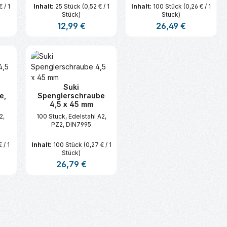
 / 1
Inhalt:
25 Stück
(0,52 € / 1
Inhalt:
100 Stück
(0,26 € / 1
Stück)
Stück)
s:
Regulärer Preis:
12,99 €
Regulärer Preis:
26,49 €
n oder benutze die Schaltflächen um d
ünschten Wert ein oder benutze die Sc
zahl: Gib den gewünschten Wert ein ode
Produkt Anzahl: Gib den gewünsc
Produkt Anzahl:
Suki
e,
Spenglerschraube
4,5 x 45 mm
2,
100 Stück, Edelstahl A2,
PZ2, DIN7995
 / 1
Inhalt:
100 Stück
(0,27 € / 1
Stück)
s:
Regulärer Preis:
26,79 €
n oder benutze die Schaltflächen um d
ünschten Wert ein oder benutze die Sc
zahl: Gib den gewünschten Wert ein ode
Produkt Anzahl: Gib den gewünsc