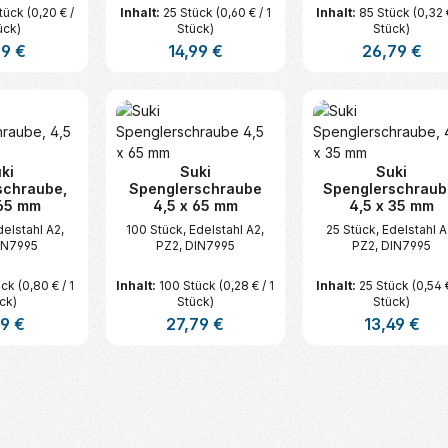
tück
(0,20 € /
Inhalt:
25 Stück
(0,60 € / 1
Inhalt:
85 Stück
(0,32 €
ück)
Stück)
Stück)
ärer Preis:
99 €
Regulärer Preis:
14,99 €
Regulärer Prei
26,79 €
t Anzahl: Gib den gewünschten Wert ei
Produkt Anzahl: Gib den gew
Produkt An
ki
Suki
Suki
schraube,
Spenglerschraube
Spenglerschraub
 65 mm
4,5 x 65 mm
4,5 x 35 mm
delstahl A2,
100 Stück, Edelstahl A2,
25 Stück, Edelstahl A
IN7995
PZ2, DIN7995
PZ2, DIN7995
ück
(0,80 € / 1
Inhalt:
100 Stück
(0,28 € / 1
Inhalt:
25 Stück
(0,54 €
ck)
Stück)
Stück)
ärer Preis:
99 €
Regulärer Preis:
27,79 €
Regulärer Prei
13,49 €
t Anzahl: Gib den gewünschten Wert ei
Produkt Anzahl: Gib den gew
Produkt An