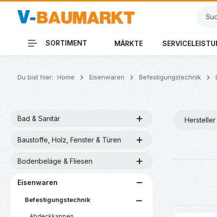
 Hauptinhalt springen
Zur Suche springen
Zur Hauptnavigation springen
SORTIMENT
MÄRKTE
SERVICELEIST
Du bist hier:
Home
Eisenwaren
Befestigungstechnik
Bad & Sanitär
Hersteller
Baustoffe, Holz, Fenster & Türen
Bodenbeläge & Fliesen
Eisenwaren
Befestigungstechnik
Abdeckkappen