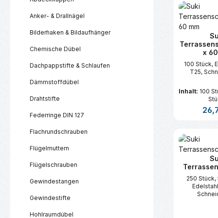
Anker- & Drallnägel
Bilderhaken & Bildaufhänger
Su
Terrassen
Chemische Dübel
x 6
100 Stück, E
Dachpappstifte & Schlaufen
T25, Sch
Dämmstoffdübel
Inhalt:
100 S
Drahtstifte
Stü
Regul
26,
Federringe DIN 127
Flachrundschrauben
Produk
Flügelmuttern
Su
Flügelschrauben
Terrasse
250 Stück,
Gewindestangen
Edelstahl
Schnei
Gewindestifte
Hohlraumdübel