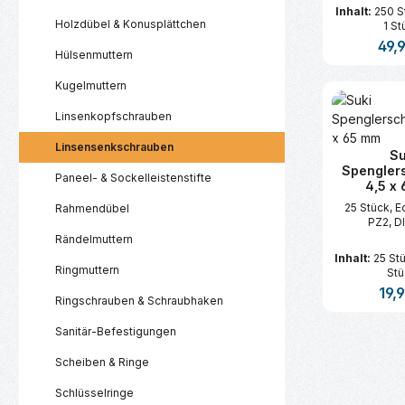
Inhalt:
250 S
Holzdübel & Konusplättchen
1 St
Regul
49,
Hülsenmuttern
Kugelmuttern
Produk
Linsenkopfschrauben
Linsensenkschrauben
Su
Spengler
Paneel- & Sockelleistenstifte
4,5 x
25 Stück, E
Rahmendübel
PZ2, D
Rändelmuttern
Inhalt:
25 St
Ringmuttern
Stü
Regul
19,
Ringschrauben & Schraubhaken
Sanitär-Befestigungen
Produk
Scheiben & Ringe
Schlüsselringe