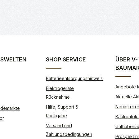
FSWELTEN
SHOP SERVICE
ÜBER V-
BAUMA
Batterieentsorgungshinweis
Angebote 
Elektrogeräte
Aktuelle Ak
Rücknahme
Neuigkeite
Hilfe, Support &
Modemärkte
Rückgabe
Baukontoka
or
Versand und
Guthabena
Zahlungsbedingungen
Prospekt ni