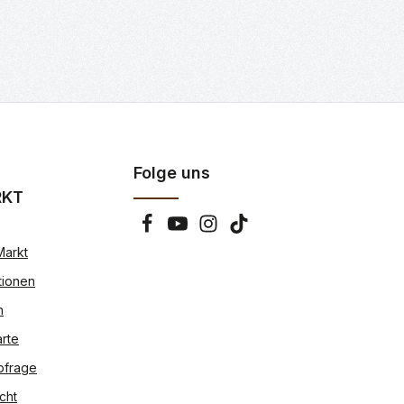
Folge uns
RKT
Markt
tionen
n
rte
bfrage
cht