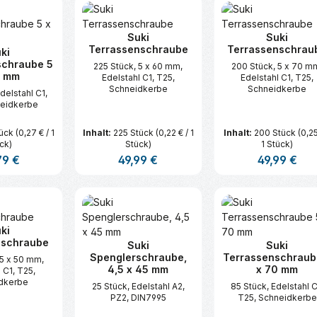
Suki
Suki
Terrassenschraube
Terrassenschrau
ki
schraube 5
225 Stück, 5 x 60 mm,
200 Stück, 5 x 70 m
0 mm
Edelstahl C1, T25,
Edelstahl C1, T25,
Schneidkerbe
Schneidkerbe
delstahl C1,
neidkerbe
tück
(0,27 € / 1
Inhalt:
225 Stück
(0,22 € / 1
Inhalt:
200 Stück
(0,25
ck)
Stück)
1 Stück)
ärer Preis:
79 €
Regulärer Preis:
49,99 €
Regulärer Prei
49,99 €
t Anzahl: Gib den gewünschten Wert ei
Produkt Anzahl: Gib den gew
Produkt An
ki
nschraube
Suki
Suki
Spenglerschraube,
Terrassenschraub
 5 x 50 mm,
4,5 x 45 mm
x 70 mm
 C1, T25,
dkerbe
25 Stück, Edelstahl A2,
85 Stück, Edelstahl C
PZ2, DIN7995
T25, Schneidkerbe