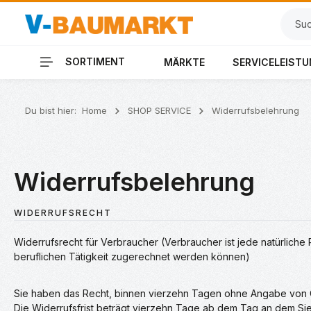
 Hauptinhalt springen
Zur Suche springen
Zur Hauptnavigation springen
SORTIMENT
MÄRKTE
SERVICELEIST
Du bist hier:
Home
SHOP SERVICE
Widerrufsbelehrung
Widerrufsbelehrung
WIDERRUFSRECHT
Widerrufsrecht für Verbraucher (Verbraucher ist jede natürlich
beruflichen Tätigkeit zugerechnet werden können)
Sie haben das Recht, binnen vierzehn Tagen ohne Angabe von G
Die Widerrufsfrist beträgt vierzehn Tage ab dem Tag an dem Sie 