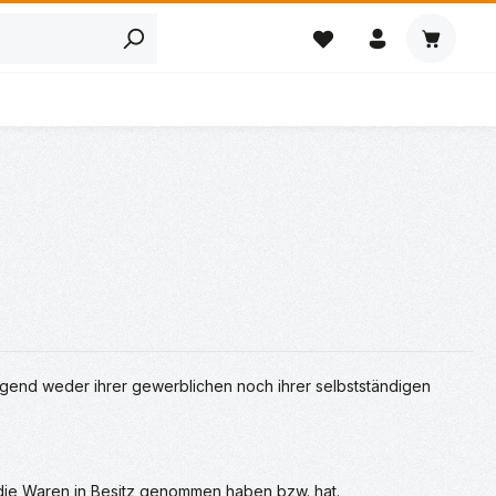
Warenkor
egend weder ihrer gewerblichen noch ihrer selbstständigen
, die Waren in Besitz genommen haben bzw. hat.