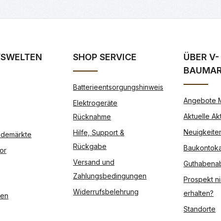
FSWELTEN
SHOP SERVICE
ÜBER V-
BAUMA
Batterieentsorgungshinweis
Angebote 
Elektrogeräte
Aktuelle Ak
Rücknahme
Neuigkeite
Hilfe, Support &
Modemärkte
Rückgabe
Baukontoka
or
Versand und
Guthabena
Zahlungsbedingungen
Prospekt ni
Widerrufsbelehrung
erhalten?
ßen
Standorte