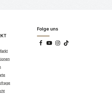
Folge uns
RKT
Markt
tionen
n
rte
bfrage
cht