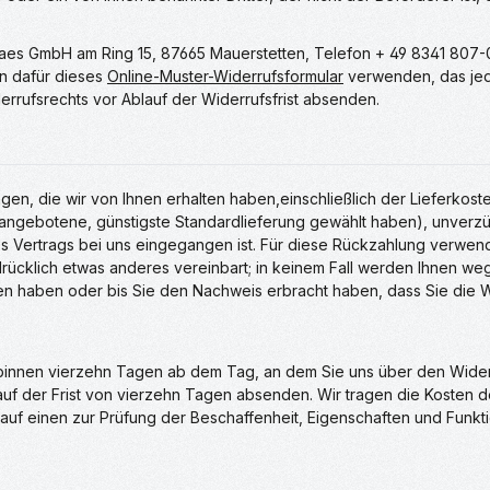
Kaes GmbH am Ring 15, 87665 Mauerstetten, Telefon + 49 8341 807-
en dafür dieses
Online-Muster-Widerrufsformular
verwenden, das jedo
errufsrechts vor Ablauf der Widerrufsfrist absenden.
gen, die wir von Ihnen erhalten haben,einschließlich der Lieferkost
s angebotene, günstigste Standardlieferung gewählt haben), unver
es Vertrags bei uns eingegangen ist. Für diese Rückzahlung verwend
drücklich etwas anderes vereinbart; in keinem Fall werden Ihnen w
ten haben oder bis Sie den Nachweis erbracht haben, dass Sie die
 binnen vierzehn Tagen ab dem Tag, an dem Sie uns über den Wider
lauf der Frist von vierzehn Tagen absenden. Wir tragen die Kosten
auf einen zur Prüfung der Beschaffenheit, Eigenschaften und Funk