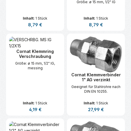
Größe: ø 15 mm, 1/2" IG
Inhalt:
1 Stück
Inhalt:
1 Stück
Regulärer Preis:
Regulärer Preis:
8,79 €
8,79 €
Cornat Klemmring
Verschraubung
Größe: ø 15 mm, 1/2" IG,
messing
Cornat Klemmverbinder
1" AG verzinkt
Geeignet für Stahlrohre nach
DIN EN 10255.
Inhalt:
1 Stück
Inhalt:
1 Stück
Regulärer Preis:
Regulärer Preis:
4,19 €
27,99 €