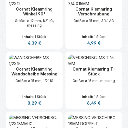
Cornat Klemmring
Cornat Klemmring
Winkel 90°
Verschraubung
Größe: ø 12 mm, 1/2" IG,
Größe: ø 15 mm, 3/4" AG
messing
Inhalt:
1 Stück
Inhalt:
1 Stück
Regulärer Preis:
Regulärer Preis:
4,39 €
4,99 €
Cornat Klemmring
Cornat Klemmring T-
Wandscheibe Messing
Stück
Größe: ø 15 mm, 1/2" IG
Größe: ø 15 mm, messing
Inhalt:
1 Stück
Inhalt:
1 Stück
Regulärer Preis:
Regulärer Preis:
8,29 €
6,49 €