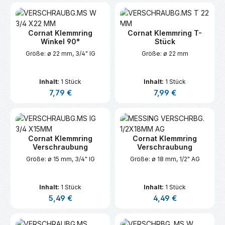
Cornat Klemmring
Cornat Klemmring T-
Winkel 90°
Stück
Größe: ø 22 mm, 3/4" IG
Größe: ø 22 mm
Inhalt:
1 Stück
Inhalt:
1 Stück
Regulärer Preis:
Regulärer Preis:
7,79 €
7,99 €
Cornat Klemmring
Cornat Klemmring
Verschraubung
Verschraubung
Größe: ø 15 mm, 3/4" IG
Größe: ø 18 mm, 1/2" AG
Inhalt:
1 Stück
Inhalt:
1 Stück
Regulärer Preis:
Regulärer Preis:
5,49 €
4,49 €