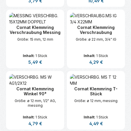
Regulärer Preis:
Regulärer Preis:
3,79 €
10,49 €
Cornat Klemmring
Cornat Klemmring
Verschraubung Messing
Verschraubung
Größe: 15 mm, 12 mm
Größe: ø 22 mm, 3/4" IG
Inhalt:
1 Stück
Inhalt:
1 Stück
Regulärer Preis:
Regulärer Preis:
5,49 €
4,29 €
Cornat Klemmring
Cornat Klemmring T-
Winkel 90°
Stück
Größe: ø 12 mm, 1/2" AG,
Größe: ø 12 mm, messing
messing
Inhalt:
1 Stück
Inhalt:
1 Stück
Regulärer Preis:
Regulärer Preis:
4,79 €
4,49 €