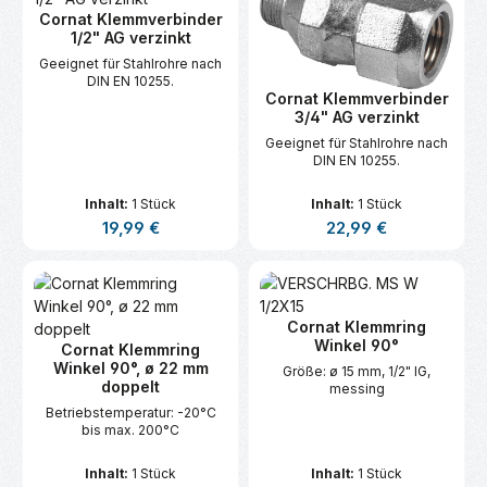
Cornat Klemmverbinder
1/2" AG verzinkt
Geeignet für Stahlrohre nach
DIN EN 10255.
Cornat Klemmverbinder
3/4" AG verzinkt
Geeignet für Stahlrohre nach
DIN EN 10255.
Inhalt:
1 Stück
Inhalt:
1 Stück
Regulärer Preis:
Regulärer Preis:
19,99 €
22,99 €
Cornat Klemmring
Winkel 90°
Cornat Klemmring
Winkel 90°, ø 22 mm
Größe: ø 15 mm, 1/2" IG,
doppelt
messing
Betriebstemperatur: -20°C
bis max. 200°C
Inhalt:
1 Stück
Inhalt:
1 Stück