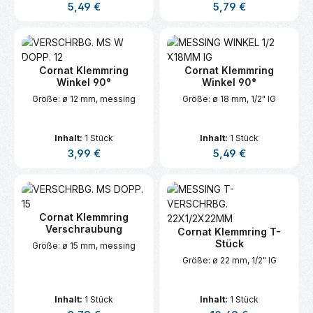
Regulärer Preis:
Regulärer Preis:
5,49 €
5,79 €
Cornat Klemmring
Cornat Klemmring
Winkel 90°
Winkel 90°
Größe: ø 12 mm, messing
Größe: ø 18 mm, 1/2" IG
Inhalt:
1 Stück
Inhalt:
1 Stück
Regulärer Preis:
Regulärer Preis:
3,99 €
5,49 €
Cornat Klemmring
Verschraubung
Cornat Klemmring T-
Stück
Größe: ø 15 mm, messing
Größe: ø 22 mm, 1/2" IG
Inhalt:
1 Stück
Inhalt:
1 Stück