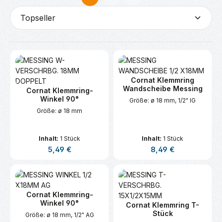
Seite
Seite
Cornat Klemmring
Wandscheibe Messing
Cornat Klemmring-
Winkel 90°
Größe: ø 18 mm, 1/2" IG
Größe: ø 18 mm
Inhalt:
1 Stück
Inhalt:
1 Stück
Regulärer Preis:
Regulärer Preis:
5,49 €
8,49 €
Cornat Klemmring-
Winkel 90°
Cornat Klemmring T-
Stück
Größe: ø 18 mm, 1/2" AG