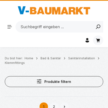
Zum Hauptinhalt springen
Waren
Du bist hier:
Home
Bad & Sanitär
Sanitärinstallation
Klemmfittings
Produkte filtern
1
2