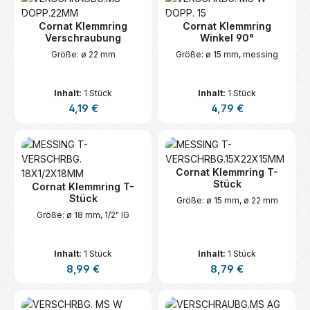
Cornat Klemmring
Cornat Klemmring
Verschraubung
Winkel 90°
Größe: ø 22 mm
Größe: ø 15 mm, messing
Inhalt:
1 Stück
Inhalt:
1 Stück
Regulärer Preis:
Regulärer Preis:
4,19 €
4,79 €
Cornat Klemmring T-
Stück
Cornat Klemmring T-
Stück
Größe: ø 15 mm, ø 22 mm
Größe: ø 18 mm, 1/2" IG
Inhalt:
1 Stück
Inhalt:
1 Stück
Regulärer Preis:
Regulärer Preis:
8,99 €
8,79 €