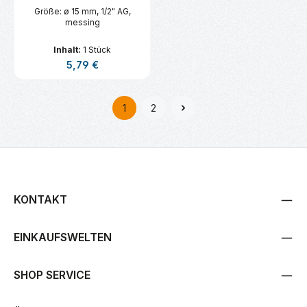
Größe: ø 15 mm, 1/2" AG,
messing
Inhalt:
1 Stück
Regulärer Preis:
5,79 €
1
2
Seite
Seite
KONTAKT
EINKAUFSWELTEN
SHOP SERVICE