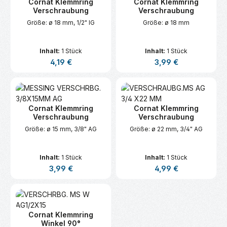
Cornat Klemmring
Cornat Klemmring
Verschraubung
Verschraubung
Größe: ø 18 mm, 1/2" IG
Größe: ø 18 mm
Inhalt:
1 Stück
Inhalt:
1 Stück
Regulärer Preis:
Regulärer Preis:
4,19 €
3,99 €
Cornat Klemmring
Cornat Klemmring
Verschraubung
Verschraubung
Größe: ø 15 mm, 3/8" AG
Größe: ø 22 mm, 3/4" AG
Inhalt:
1 Stück
Inhalt:
1 Stück
Regulärer Preis:
Regulärer Preis:
3,99 €
4,99 €
Cornat Klemmring
Winkel 90°