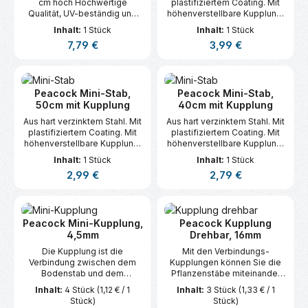
cm hoch Hochwertige
plastifiziertem Coating. Mit
Qualität, UV-beständig und
höhenverstellbare Kupplung,
wetterfest Praktischer Vorteil
In Höhe von 40 cm bis 90 cm
Inhalt:
1 Stück
Inhalt:
1 Stück
durch kleine Spalier-Raster
Regulärer Preis:
Regulärer Preis:
7,79 €
3,99 €
Innovative variable
Anwendungsmöglichkeiten
Aus hart verzinktem Stahl, der
sich von den Pflanzen nicht
abhebt Farbe dunke
Peacock Mini-Stab,
Peacock Mini-Stab,
50cm mit Kupplung
40cm mit Kupplung
Aus hart verzinktem Stahl. Mit
Aus hart verzinktem Stahl. Mit
plastifiziertem Coating. Mit
plastifiziertem Coating. Mit
höhenverstellbare Kupplung,
höhenverstellbare Kupplung,
In Höhe von 40 cm bis 90 cm
In Höhe von 40 cm bis 90 cm
Inhalt:
1 Stück
Inhalt:
1 Stück
Regulärer Preis:
Regulärer Preis:
2,99 €
2,79 €
Peacock Mini-Kupplung,
Peacock Kupplung
4,5mm
Drehbar, 16mm
Die Kupplung ist die
Mit den Verbindungs-
Verbindung zwischen dem
Kupplungen können Sie die
Bodenstab und dem
Pflanzenstäbe miteinander
Stützring. Da die
verbinden und im
Inhalt:
4 Stück
(1,12 € / 1
Inhalt:
3 Stück
(1,33 € / 1
Pflanzenstütze
Handumdrehen einen
Stück)
Stück)
Höhenverstellbar ist, 'wächst'
Rahmen für Brechbohnen