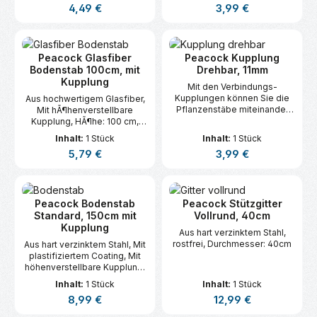
Regulärer Preis:
Regulärer Preis:
4,49 €
3,99 €
sie ganz einfach mit der
oder Wicke bauen. Für
Pflanze mit. Für Bodenstäbe
Stahlblech-Stäbe von Ø 16
Ø 4½ mm.
mm.
Peacock Glasfiber
Peacock Kupplung
Bodenstab 100cm, mit
Drehbar, 11mm
Kupplung
Mit den Verbindungs-
Kupplungen können Sie die
Aus hochwertigem Glasfiber,
Pflanzenstäbe miteinander
Mit hÃ¶henverstellbare
verbinden und im
Kupplung, HÃ¶he: 100 cm,
Handumdrehen einen
Durchmesser: 8 mm, Für
Inhalt:
1 Stück
Inhalt:
1 Stück
Rahmen für Brechbohnen
leichte Pflanzen,
Regulärer Preis:
Regulärer Preis:
5,79 €
3,99 €
oder Wicke bauen. Für
Kombinierbar mit StÃ¼tzringe,
Stahlblech-Stäbe von Ø 11
StÃ¼tzgitter en
mm.
RabattenrÃ¤nder
Peacock Bodenstab
Peacock Stützgitter
Standard, 150cm mit
Vollrund, 40cm
Kupplung
Aus hart verzinktem Stahl,
rostfrei, Durchmesser: 40cm
Aus hart verzinktem Stahl, Mit
plastifiziertem Coating, Mit
höhenverstellbare Kupplung,
Höhe: 150cm, Durchmesser: 7
Inhalt:
1 Stück
Inhalt:
1 Stück
mm, Kombinierbar mit
Regulärer Preis:
Regulärer Preis:
8,99 €
12,99 €
Stützringe, Stützgitter und
Rabattenränder