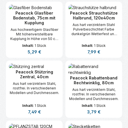
Peacock Glasfiber
Peacock Strauchstütze
Bodenstab, 75cm mit
Halbrund, 120x40cm
Kupplung
Aus hart verzinktem Stahl
Pulverbeschichtet Farbe
Aus hochwertigem Glasfiber
dunkelgrün Wetterfest und
Mit höhenverstellbare
rostfrei 120 cm hoch 40 cm
Kupplung In Höhe von 50 cm
breit Ø 6 mm
bis 125 cm Ø 8 mm ?Für
Inhalt:
1 Stück
Inhalt:
1 Stück
leichte Pflanze Kombinierbar
Regulärer Preis:
Regulärer Preis:
5,29 €
7,99 €
mit Stützringe, Stützgitter en
Rabattenränder
Peacock Stützring
Zentral, 40cm
Peacock Rabattenband
Rechtwinklig, 80cm
Aus hart verzinktem Stahl,
rostfrei. In verschiedenen
Aus hart verzinktem Stahl,
Modellen und Durchmessern.
rostfrei. In verschiedenen
Modellen und Durchmessern.
Inhalt:
1 Stück
Inhalt:
1 Stück
Regulärer Preis:
Regulärer Preis:
7,49 €
3,79 €