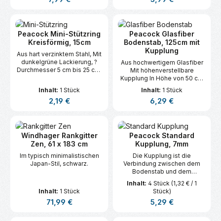
Stützringe, Stützgitter und
Rabattenränder
Peacock Mini-Stützring
Peacock Glasfiber
Kreisförmig, 15cm
Bodenstab, 125cm mit
Kupplung
Aus hart verzinktem Stahl, Mit
dunkelgrüne Lackierung, ?
Aus hochwertigem Glasfiber
Durchmesser 5 cm bis 25 cm,
Mit höhenverstellbare
Rostfrei
Kupplung In Höhe von 50 cm
bis 125 cm Ø 8 mm ?Für
Inhalt:
1 Stück
Inhalt:
1 Stück
leichte Pflanze Kombinierbar
Regulärer Preis:
Regulärer Preis:
2,19 €
6,29 €
mit Stützringe, Stützgitter en
Rabattenränder
Windhager Rankgitter
Peacock Standard
Zen, 61 x 183 cm
Kupplung, 7mm
Im typisch minimalistischen
Die Kupplung ist die
Japan-Stil, schwarz.
Verbindung zwischen dem
Bodenstab und dem
Stützring. Da die
Inhalt:
4 Stück
(1,32 € / 1
Pflanzenstütze
Inhalt:
1 Stück
Stück)
Höhenverstellbar ist, 'wächst'
Regulärer Preis:
Regulärer Preis:
71,99 €
5,29 €
sie ganz einfach mit der
Pflanze mit. Für Bodenstäbe
Ø 7 mm.