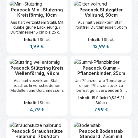
Peacock Mini-Stützring
Peacock Stützgitter
Kreisförmig, 10cm
Vollrund, 50cm
Aus hart verzinktem Stahl, Mit
Aus hart verzinktem Stahl,
dunkelgrüne Lackierung, ?
rostfrei. Durchmesser: 50cm
Durchmesser 5 cm bis 25 cm,
Rostfrei
Inhalt:
1 Stück
Inhalt:
1 Stück
Regulärer Preis:
Regulärer Preis:
1,99 €
13,99 €
Peacock Stützring Kreis
Peacock Gummi-
Wellenförmig, 48cm
Pflanzenbinder, 25cm
Aus hart verzinktem Stahl,
Um Pflanzen wie Tomaten an
rostfrei. In verschiedenen
einem Pflanzenstock zu
Modellen und Durchmessern.
befestigen, verwenden Sie
den Gummi-Pflanzenbinder.
Inhalt:
15 Stück
(0,53 € / 1
Dieser ist elastisch und kann
Inhalt:
1 Stück
Stück)
wiederverwendet werden.
Regulärer Preis:
Regulärer Preis:
4,79 €
7,99 €
Die Pflanzenbinder sind 25
cm.
Peacock Strauchstütze
Peacock Bodenstab
Halbrund, 70x40cm
Standard, 75cm mit