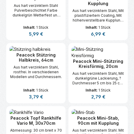
Kupplung
Aus hart verzinktem Stahl
Pulverbeschichtet Farbe
Aus hart verzinktem Stahl, Mit
dunkelgrün Wetterfest und
plastifiziertem Coating, Mit
rostfrei 70 cm hoch 40 cm
höhenverstellbare Kupplung,
breit Ø 6 mm
Höhe: 75 cm. Durchmesser: 7
Inhalt:
1 Stück
Inhalt:
1 Stück
mm, Kombinierbar mit
Regulärer Preis:
Regulärer Preis:
5,99 €
6,99 €
Stützringe, Stützgitter und
Rabattenränder
Peacock Stützring
Halbkreis, 64cm
Peacock Mini-Stützring
Kreisförmig, 20cm
Aus hart verzinktem Stahl,
rostfrei. In verschiedenen
Aus hart verzinktem Stahl, Mit
Modellen und Durchmessern.
dunkelgrüne Lackierung, ?
Durchmesser 5 cm bis 25 cm,
Rostfrei
Inhalt:
1 Stück
Inhalt:
1 Stück
Regulärer Preis:
Regulärer Preis:
3,79 €
2,79 €
Peacock Topf Rankhilfe
Peacock Mini-Stab,
Vario M, 30x70cm
90cm mit Kupplung
Abmessung: 30 cm breit x 70
Aus hart verzinktem Stahl. Mit