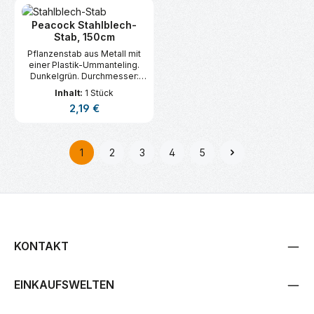
Peacock Stahlblech-
Stab, 150cm
Pflanzenstab aus Metall mit
einer Plastik-Ummanteling.
Dunkelgrün. Durchmesser:
11mm
Inhalt:
1 Stück
Regulärer Preis:
2,19 €
1
2
3
4
5
Seite
Seite
Seite
Seite
Seite
KONTAKT
EINKAUFSWELTEN