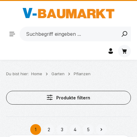
Zum Hauptinhalt springen
Waren
Du bist hier:
Home
Garten
Pflanzen
Produkte filtern
1
2
3
4
5
Seite
Seite
Seite
Seite
Seite