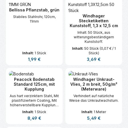
Bellissa Pflanzstab, grün
Windhager
Stabiles Stahlrohr, 120cm,
Stecketiketten
11mm
Kunststoff, 1,3 x 12,5 cm
Inhalt: 50 Stück, aus
witterungsbeständigem
Kunststoff.
Inhalt:
50 Stück
(0,07 € / 1
Inhalt:
1 Stück
Stück)
Regulärer Preis:
Regulärer Preis:
1,99 €
3,69 €
Peacock Bodenstab
Windhager Unkraut-
Standard 125cm, mit
Vlies, 2 m breit, 50g/m²
Kupplung
(Meterware)
Aus hart verzinktem Stahl, Mit
Verhindert auf natürliche
plastifiziertem Coating, Mit
Weise das Unkrautwachstum.
höhenverstellbare Kupplung,
Höhe: 125 cm, Durchmesser: 7
Inhalt:
1 Stück
Inhalt:
1 Meter
mm, Kombinierbar mit
Regulärer Preis:
Regulärer Preis:
8,49 €
5,49 €
Stützringe, Stützgitter und
Rabattenränder