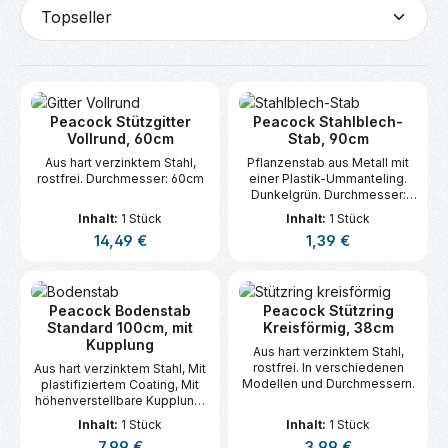
Peacock Stützgitter
Peacock Stahlblech-
Vollrund, 60cm
Stab, 90cm
Aus hart verzinktem Stahl,
Pflanzenstab aus Metall mit
rostfrei. Durchmesser: 60cm
einer Plastik-Ummanteling.
Dunkelgrün. Durchmesser:
8mm
Inhalt:
1 Stück
Inhalt:
1 Stück
Regulärer Preis:
Regulärer Preis:
14,49 €
1,39 €
Peacock Bodenstab
Peacock Stützring
Standard 100cm, mit
Kreisförmig, 38cm
Kupplung
Aus hart verzinktem Stahl,
rostfrei. In verschiedenen
Aus hart verzinktem Stahl, Mit
Modellen und Durchmessern.
plastifiziertem Coating, Mit
höhenverstellbare Kupplung,
Höhe: 100 cm, Durchmesser:
Inhalt:
1 Stück
Inhalt:
1 Stück
7 mm, Kombinierbar mit
Regulärer Preis:
Regulärer Preis:
7,99 €
3,99 €