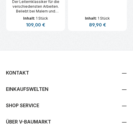
Der Leiternklassiker für die
verschiedensten Arbeiten.
Beliebt bei Malern und
Elektrikern.
Inhalt:
1 Stück
Inhalt:
1 Stück
Regulärer Preis:
Regulärer Preis:
109,00 €
89,90 €
KONTAKT
EINKAUFSWELTEN
SHOP SERVICE
ÜBER V-BAUMARKT