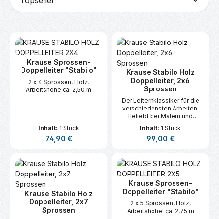
Krause Sprossen-
Doppelleiter "Stabilo"
Krause Stabilo Holz
Doppelleiter, 2x6
2 x 4 Sprossen, Holz,
Sprossen
Arbeitshöhe ca. 2,50 m
Der Leiternklassiker für die
verschiedensten Arbeiten.
Beliebt bei Malern und
Elektrikern.
Inhalt:
1 Stück
Inhalt:
1 Stück
Regulärer Preis:
Regulärer Preis:
74,90 €
99,00 €
Krause Sprossen-
Doppelleiter "Stabilo"
Krause Stabilo Holz
Doppelleiter, 2x7
2 x 5 Sprossen, Holz,
Sprossen
Arbeitshöhe: ca. 2,75 m