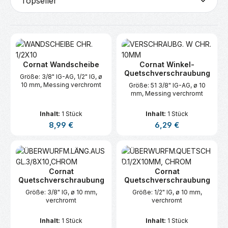
Cornat Wandscheibe
Cornat Winkel-
Quetschverschraubung
Größe: 3/8" IG-AG, 1/2" IG, ø
10 mm, Messing verchromt
Größe: 51 3/8" IG-AG, ø 10
mm, Messing verchromt
Inhalt:
1 Stück
Inhalt:
1 Stück
Regulärer Preis:
Regulärer Preis:
8,99 €
6,29 €
Cornat
Cornat
Quetschverschraubung
Quetschverschraubung
Größe: 3/8" IG, ø 10 mm,
Größe: 1/2" IG, ø 10 mm,
verchromt
verchromt
Inhalt:
1 Stück
Inhalt:
1 Stück