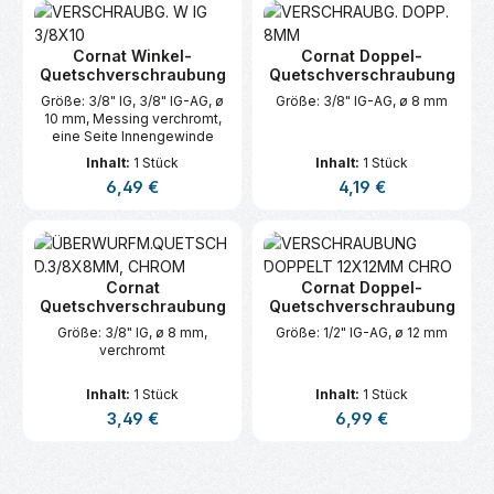
Cornat Winkel-
Cornat Doppel-
Quetschverschraubung
Quetschverschraubung
Größe: 3/8" IG, 3/8" IG-AG, ø
Größe: 3/8" IG-AG, ø 8 mm
10 mm, Messing verchromt,
eine Seite Innengewinde
Inhalt:
1 Stück
Inhalt:
1 Stück
Regulärer Preis:
Regulärer Preis:
6,49 €
4,19 €
Cornat
Cornat Doppel-
Quetschverschraubung
Quetschverschraubung
Größe: 3/8" IG, ø 8 mm,
Größe: 1/2" IG-AG, ø 12 mm
verchromt
Inhalt:
1 Stück
Inhalt:
1 Stück
Regulärer Preis:
Regulärer Preis:
3,49 €
6,99 €