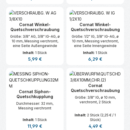
Cornat Winkel-
Cornat Winkel-
Quetschverschraubung
Quetschverschraubung
Größe: 3/8" AG, 3/8" IG-AG, ø
Größe: 1/2" IG, 3/8" IG-AG, ø
10 mm, Messing verchromt,
10 mm, Messing verchromt,
eine Seite Außengewinde
eine Seite Innengewinde
Inhalt:
1 Stück
Inhalt:
1 Stück
Regulärer Preis:
Regulärer Preis:
5,99 €
6,29 €
Cornat
Quetschverschraubung
Cornat Siphon-
Quetschkupplung
Größe: 3/8" IG, ø 10 mm,
verchromt, 2 Stück
Durchmesser: 32 mm,
Messing verchromt
Inhalt:
2 Stück
(2,25 € / 1
Inhalt:
1 Stück
Stück)
Regulärer Preis:
Regulärer Preis:
11,99 €
4,49 €