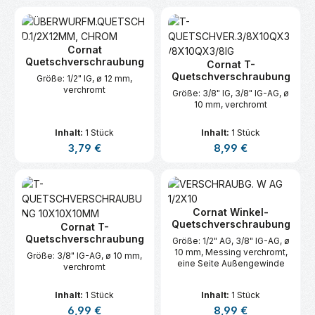
Cornat
Quetschverschraubung
Cornat T-
Quetschverschraubung
Größe: 1/2" IG, ø 12 mm,
verchromt
Größe: 3/8" IG, 3/8" IG-AG, ø
10 mm, verchromt
Inhalt:
1 Stück
Inhalt:
1 Stück
Regulärer Preis:
Regulärer Preis:
3,79 €
8,99 €
Cornat Winkel-
Quetschverschraubung
Cornat T-
Quetschverschraubung
Größe: 1/2" AG, 3/8" IG-AG, ø
10 mm, Messing verchromt,
Größe: 3/8" IG-AG, ø 10 mm,
eine Seite Außengewinde
verchromt
Inhalt:
1 Stück
Inhalt:
1 Stück
Regulärer Preis:
Regulärer Preis:
6,99 €
8,99 €