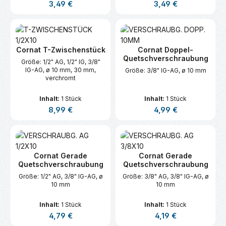
Regulärer Preis:
Regulärer Preis:
3,49 €
3,49 €
Cornat T-Zwischenstück
Cornat Doppel-
Quetschverschraubung
Größe: 1/2" AG, 1/2" IG, 3/8"
IG-AG, ø 10 mm, 30 mm,
Größe: 3/8" IG-AG, ø 10 mm
verchromt
Inhalt:
1 Stück
Inhalt:
1 Stück
Regulärer Preis:
Regulärer Preis:
8,99 €
4,99 €
Cornat Gerade
Cornat Gerade
Quetschverschraubung
Quetschverschraubung
Größe: 1/2" AG, 3/8" IG-AG, ø
Größe: 3/8" AG, 3/8" IG-AG, ø
10 mm
10 mm
Inhalt:
1 Stück
Inhalt:
1 Stück
Regulärer Preis:
Regulärer Preis:
4,79 €
4,19 €