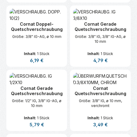
Cornat Doppel-
Cornat Gerade
Quetschverschraubung
Quetschverschraubung
Größe: 3/8" IG-AG, ø 10 mm
Größe: 3/8" IG, 3/8" IG-AG, ø
10 mm
Inhalt:
1 Stück
Inhalt:
1 Stück
Regulärer Preis:
Regulärer Preis:
6,19 €
4,79 €
Cornat Gerade
Cornat
Quetschverschraubung
Quetschverschraubung
Größe: 1/2" IG, 3/8" IG-AG, ø
Größe: 3/8" IG, ø 10 mm,
10 mm
verchromt
Inhalt:
1 Stück
Inhalt:
1 Stück
Regulärer Preis:
Regulärer Preis:
5,79 €
3,49 €