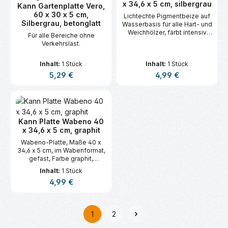
x 34,6 x 5 cm, silbergrau
Kann Gartenplatte Vero,
60 x 30 x 5 cm,
Lichtechte Pigmentbeize auf
Silbergrau, betonglatt
Wasserbasis für alle Hart- und
Weichhölzer, färbt intensiv
Für alle Bereiche ohne
und porentief, mit allen
Verkehrslast.
CLOU-Lacken überlackierbar.
Inhalt:
1 Stück
Inhalt:
1 Stück
Regulärer Preis:
Regulärer Preis:
5,29 €
4,99 €
Kann Platte Wabeno 40
x 34,6 x 5 cm, graphit
Wabeno-Platte, Maße 40 x
34,6 x 5 cm, im Wabenformat,
gefast, Farbe graphit,
feinglatte Oberfläche, für
Inhalt:
1 Stück
Bereiche ohne Verkehrslast.
Regulärer Preis:
4,99 €
1
2
Seite
Seite