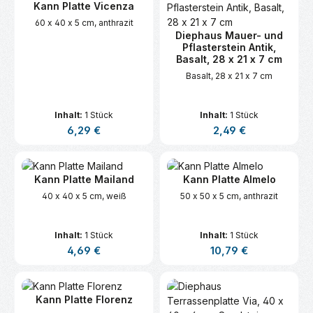
Kann Platte Vicenza
60 x 40 x 5 cm, anthrazit
Diephaus Mauer- und
Pflasterstein Antik,
Basalt, 28 x 21 x 7 cm
Basalt, 28 x 21 x 7 cm
Inhalt:
1 Stück
Inhalt:
1 Stück
Regulärer Preis:
Regulärer Preis:
6,29 €
2,49 €
Kann Platte Mailand
Kann Platte Almelo
40 x 40 x 5 cm, weiß
50 x 50 x 5 cm, anthrazit
Inhalt:
1 Stück
Inhalt:
1 Stück
Regulärer Preis:
Regulärer Preis:
4,69 €
10,79 €
Kann Platte Florenz