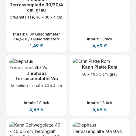
Terrassenplatte 30/30/4
cm, grau
Grau mit Fase, 30 x 30 x 4 cm.
Inhalt:
0.09 Quadratmeter
(16,56 € / 1 Quadratmeter)
Inhalt:
1 Stück
Regulärer Preis:
Regulärer Preis:
1,49 €
4,69 €
Kann Platte Rom
Diephaus
40 x 40 x 5 cm, grau
Terrassenplatte Via
Muschelkalk, 40 x 40 x 4 cm
Inhalt:
1 Stück
Inhalt:
1 Stück
Regulärer Preis:
Regulärer Preis:
4,89 €
4,69 €