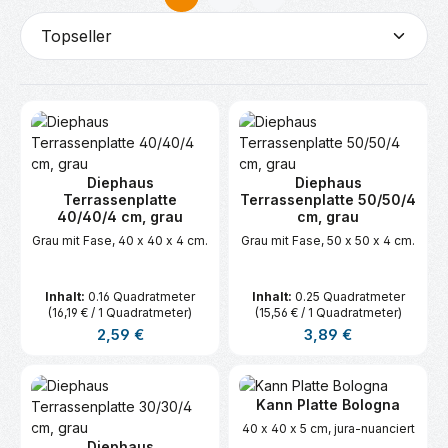
Seite
Seite
Diephaus
Diephaus
Terrassenplatte
Terrassenplatte 50/50/4
40/40/4 cm, grau
cm, grau
Grau mit Fase, 40 x 40 x 4 cm.
Grau mit Fase, 50 x 50 x 4 cm.
Inhalt:
0.16 Quadratmeter
Inhalt:
0.25 Quadratmeter
(16,19 € / 1 Quadratmeter)
(15,56 € / 1 Quadratmeter)
Regulärer Preis:
Regulärer Preis:
2,59 €
3,89 €
Kann Platte Bologna
40 x 40 x 5 cm, jura-nuanciert
Diephaus