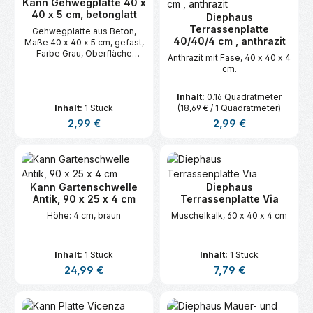
Kann Gehwegplatte 40 x
40 x 5 cm, betonglatt
Diephaus
Terrassenplatte
Gehwegplatte aus Beton,
40/40/4 cm , anthrazit
Maße 40 x 40 x 5 cm, gefast,
Farbe Grau, Oberfläche
Anthrazit mit Fase, 40 x 40 x 4
betonglatt, für Bereiche ohne
cm.
Verkehrslast. Paletteninhalt:
84.
Inhalt:
0.16 Quadratmeter
Inhalt:
1 Stück
(18,69 € / 1 Quadratmeter)
Regulärer Preis:
Regulärer Preis:
2,99 €
2,99 €
Kann Gartenschwelle
Diephaus
Antik, 90 x 25 x 4 cm
Terrassenplatte Via
Höhe: 4 cm, braun
Muschelkalk, 60 x 40 x 4 cm
Inhalt:
1 Stück
Inhalt:
1 Stück
Regulärer Preis:
Regulärer Preis:
24,99 €
7,79 €