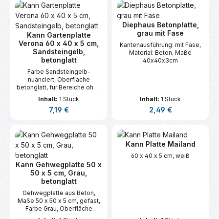
Diephaus Betonplatte,
grau mit Fase
Kann Gartenplatte
Verona 60 x 40 x 5 cm,
Kantenausführung: mit Fase,
Sandsteingelb,
Material: Beton. Maße
betonglatt
40x40x3cm
Farbe Sandsteingelb-
nuanciert, Oberfläche
betonglatt, für Bereiche ohne
Verkehrslast.
Inhalt:
1 Stück
Inhalt:
1 Stück
Regulärer Preis:
Regulärer Preis:
7,19 €
2,49 €
Kann Platte Mailand
60 x 40 x 5 cm, weiß
Kann Gehwegplatte 50 x
50 x 5 cm, Grau,
betonglatt
Gehwegplatte aus Beton,
Maße 50 x 50 x 5 cm, gefast,
Farbe Grau, Oberfläche
betonglatt, für Bereiche ohne