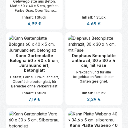
Gehwegplatte aus Beton,
Maße 60 x 40 x 5 cm, gefast,
Farbe Grau, Oberfläche
betonglatt,für Bereiche ohne
Inhalt:
1 Stück
Inhalt:
1 Stück
Verkehrslast. Paletteninhalt:
Regulärer Preis:
Regulärer Preis:
4,99 €
4,69 €
56.
Kann Gartenplatte
Diephaus Betonplatte
Bologna 60 x 40 x 5 cm,
anthrazit, 30 x 30 x 4
Juranuanciert,
cm, mit Fase
betonglatt
Praktisch und für alle
begehbaren Bereiche im
Gefast, Farbe Jura-nuanciert,
Garten geeignet.
Oberfläche betonglatt, für
Bereiche ohne Verkehrslast
Inhalt:
1 Stück
Inhalt:
1 Stück
Regulärer Preis:
Regulärer Preis:
7,19 €
2,29 €
Kann Platte Wabeno 40