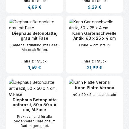
Inhalt:
1 Stück
Inhalt:
1 Stück
Verkehrslast. Paletteninhalt:
Regulärer Preis:
Regulärer Preis:
4,89 €
6,29 €
32.
Diephaus Betonplatte,
Kann Gartenschwelle
grau mit Fase
Antik, 60 x 25 x 4 cm
Kantenausführung: mit Fase,
Höhe: 4 cm, braun
Material: Beton.
Inhalt:
1 Stück
Inhalt:
1 Stück
Regulärer Preis:
Regulärer Preis:
1,49 €
21,99 €
Kann Platte Verona
40 x 40 x 5 cm, sandstein
Diephaus Betonplatte
anthrazit, 50 x 50 x 4
cm, M.Fase
Praktisch und für alle
begehbaren Bereiche im
Garten geeignet.