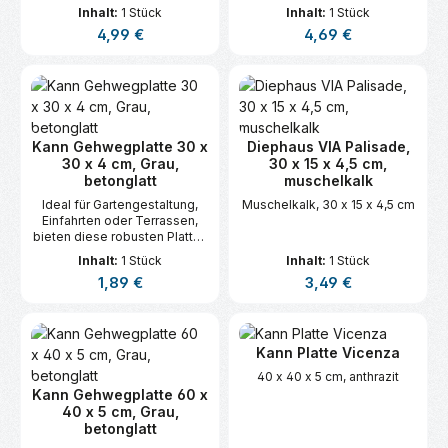
Inhalt:
1 Stück
Inhalt:
1 Stück
Regulärer Preis:
Regulärer Preis:
4,99 €
4,69 €
Kann Gehwegplatte 30 x
Diephaus VIA Palisade,
30 x 4 cm, Grau,
30 x 15 x 4,5 cm,
betonglatt
muschelkalk
Ideal für Gartengestaltung,
Muschelkalk, 30 x 15 x 4,5 cm
Einfahrten oder Terrassen,
bieten diese robusten Platten
eine langlebige und stilvolle
Inhalt:
1 Stück
Inhalt:
1 Stück
Lösung für Ihre
Regulärer Preis:
Regulärer Preis:
1,89 €
3,49 €
Außenbereiche.
Kann Platte Vicenza
40 x 40 x 5 cm, anthrazit
Kann Gehwegplatte 60 x
40 x 5 cm, Grau,
betonglatt