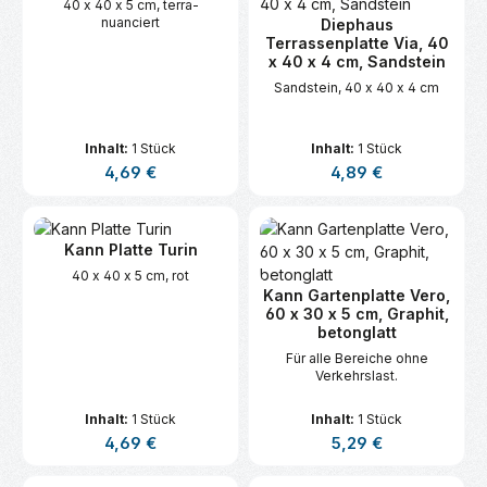
40 x 40 x 5 cm, terra-
nuanciert
Diephaus
Terrassenplatte Via, 40
x 40 x 4 cm, Sandstein
Sandstein, 40 x 40 x 4 cm
Inhalt:
1 Stück
Inhalt:
1 Stück
Regulärer Preis:
Regulärer Preis:
4,69 €
4,89 €
Kann Platte Turin
40 x 40 x 5 cm, rot
Kann Gartenplatte Vero,
60 x 30 x 5 cm, Graphit,
betonglatt
Für alle Bereiche ohne
Verkehrslast.
Inhalt:
1 Stück
Inhalt:
1 Stück
Regulärer Preis:
Regulärer Preis:
4,69 €
5,29 €