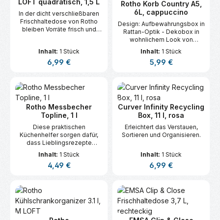
LOFT quadratisch, 1,5 L
Rotho Korb Country A5,
6L, cappuccino
In der dicht verschließbaren
Frischhaltedose von Rotho
Design: Aufbewahrungsbox in
bleiben Vorräte frisch und
Rattan-Optik - Dekobox in
werden schnell gefunden.
wohnlichem Look von
Naturmaterialien - Farbe:
Inhalt:
1 Stück
Inhalt:
1 Stück
beige Material:
Regulärer Preis:
Regulärer Preis:
6,99 €
5,99 €
Aufbewahrungskorb aus
Kunststoff (PP) - BPA-frei -
Leicht zu reinigende
Aufbewahrungskiste für
kleine Dinge -
spülmaschinentauglich Maße:
Rotho Messbecher
Curver Infinity Recycling
Topline, 1 l
Box, 11 l, rosa
Diese praktischen
Erleichtert das Verstauen,
Küchenhelfer sorgen dafür,
Sortieren und Organisieren.
dass Lieblingsrezepte
garantiert gelingen.
Inhalt:
1 Stück
Inhalt:
1 Stück
Regulärer Preis:
Regulärer Preis:
4,49 €
6,99 €