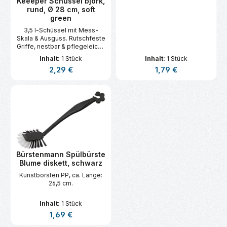
Keeeper Schüssel björk,
rund, Ø 28 cm, soft
green
3,5 l-Schüssel mit Mess-
Skala & Ausguss. Rutschfeste
Griffe, nestbar & pflegeleicht.
Ideal für Abwasch, Putzen,
Inhalt:
1 Stück
Inhalt:
1 Stück
Einweichen, Fußbad &
Regulärer Preis:
Regulärer Preis:
2,29 €
1,79 €
Camping.
Bürstenmann Spülbürste
Blume diskett, schwarz
Kunstborsten PP, ca. Länge:
26,5 cm.
Inhalt:
1 Stück
Regulärer Preis:
1,69 €