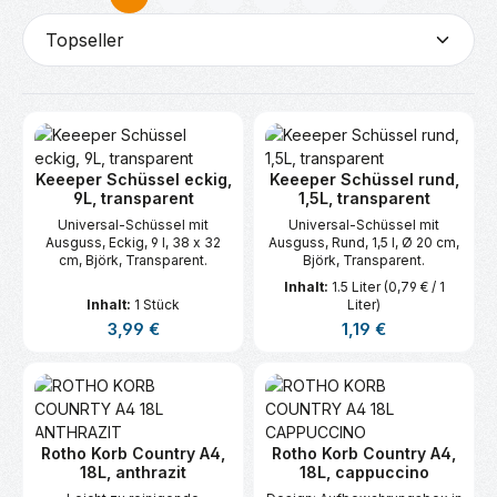
Seite
Seite
Seite
Seite
Seite
Keeeper Schüssel eckig,
Keeeper Schüssel rund,
9L, transparent
1,5L, transparent
Universal-Schüssel mit
Universal-Schüssel mit
Ausguss, Eckig, 9 l, 38 x 32
Ausguss, Rund, 1,5 l, Ø 20 cm,
cm, Björk, Transparent.
Björk, Transparent.
Inhalt:
1.5 Liter
(0,79 € / 1
Inhalt:
1 Stück
Liter)
Regulärer Preis:
Regulärer Preis:
3,99 €
1,19 €
Rotho Korb Country A4,
Rotho Korb Country A4,
18L, anthrazit
18L, cappuccino