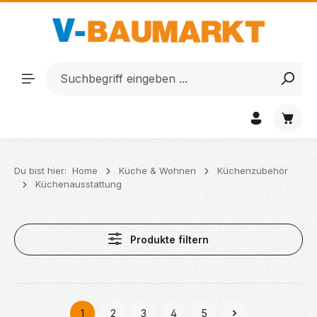
Zum Hauptinhalt springen
Waren
Du bist hier:
Home
Küche & Wohnen
Küchenzubehör
Küchenausstattung
Produkte filtern
1
2
3
4
5