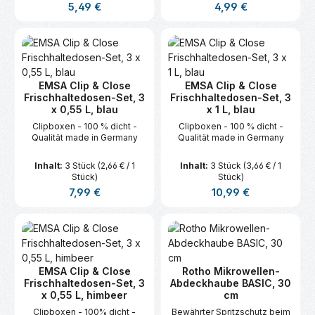
Regulärer Preis:
Regulärer Preis:
5,49 €
4,99 €
EMSA Clip & Close
EMSA Clip & Close
Frischhaltedosen-Set, 3
Frischhaltedosen-Set, 3
x 0,55 L, blau
x 1 L, blau
Clipboxen - 100 % dicht -
Clipboxen - 100 % dicht -
Qualität made in Germany
Qualität made in Germany
Inhalt:
3 Stück
(2,66 € / 1
Inhalt:
3 Stück
(3,66 € / 1
Stück)
Stück)
Regulärer Preis:
Regulärer Preis:
7,99 €
10,99 €
EMSA Clip & Close
Rotho Mikrowellen-
Frischhaltedosen-Set, 3
Abdeckhaube BASIC, 30
x 0,55 L, himbeer
cm
Clipboxen - 100% dicht -
Bewährter Spritzschutz beim