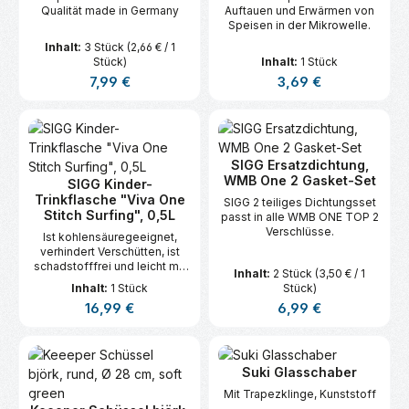
Qualität made in Germany
Auftauen und Erwärmen von
Speisen in der Mikrowelle.
Inhalt:
3 Stück
(2,66 € / 1
Stück)
Inhalt:
1 Stück
Regulärer Preis:
Regulärer Preis:
7,99 €
3,69 €
SIGG Ersatzdichtung,
WMB One 2 Gasket-Set
SIGG Kinder-
Trinkflasche "Viva One
SIGG 2 teiliges Dichtungsset
Stitch Surfing", 0,5L
passt in alle WMB ONE TOP 2
Verschlüsse.
Ist kohlensäuregeeignet,
verhindert Verschütten, ist
schadstofffrei und leicht mit
Inhalt:
2 Stück
(3,50 € / 1
einer Hand zu bedienen.
Inhalt:
1 Stück
Stück)
Regulärer Preis:
Regulärer Preis:
16,99 €
6,99 €
Suki Glasschaber
Mit Trapezklinge, Kunststoff