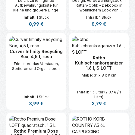
Leicht zu reinigende
Design: Aufbewahrungsbox in
Aufbewahrungskiste für
Rattan-Optik - Dekobox in
kleine und größere Dinge.
wohnlichem Look von
Naturmaterialien - Farbe:
Inhalt:
1 Stück
Inhalt:
1 Stück
beige Material:
Regulärer Preis:
Regulärer Preis:
8,99 €
8,99 €
Aufbewahrungskorb aus
Kunststoff (PP) - BPA-frei -
Leicht zu reinigende
Aufbewahrungskiste für
kleine und größere Dinge -
Spülmaschinentaug
Curver Infinity Recycling
Box, 4,5 l, rosa
Rotho
Kühlschrankorganizer
Erleichtert das Verstauen,
1.6 l, S LOFT
Sortieren und Organisieren.
Maße: 31 x 8 x 9 cm
Inhalt:
1.6 Liter
(2,37 € / 1
Inhalt:
1 Stück
Liter)
Regulärer Preis:
Regulärer Preis:
3,99 €
3,79 €
Rotho Premium Dose