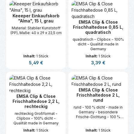
Keeeper Einkaufskorb
"Alma", 15 l, grau
EMSA Clip & Close
Frischhaltedose 0,85 L,
Material: Stabiler Kunststoff
quadratisch
(PP), Maße: 40 x 29 x 22,5 cm
quadratisch - Clipbox - 100%
dicht - Qualität made in
Germany
Inhalt:
1 Stück
Inhalt:
1 Stück
Regulärer Preis:
Regulärer Preis:
5,49 €
3,39 €
EMSA Clip & Close
Frischhaltedose 2 L,
EMSA Clip & Close
rund
Frischhaltedose 2,2 L,
rechteckig
rund - 100 % dicht - made in
Germany - besondere
rechteckig Großformat -
Frische-Dichtung - 100 %
Clipbox - 100% dicht -
hygienisch
Qualität made in Germany
Inhalt:
1 Stück
Inhalt:
1 Stück