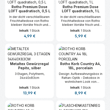
Rotho Premium Dose
Rotho Premium Dose
LOFT quadratisch, 0,5 L
LOFT quadratisch, 1 L
In der dicht verschließbaren
In der dicht verschließbaren
Frischhaltedose von Rotho
Frischhaltedose von Rotho
bleiben Vorräte frisch und
bleiben Vorräte frisch und
werden schnell gefunden.
werden schnell gefunden.
Inhalt:
1 Stück
Inhalt:
1 Stück
Regulärer Preis:
Regulärer Preis:
4,99 €
5,99 €
Metaltex Gewürzregal
Rotho Korb Country A4,
Pepito, silber
18L, porcelain
3 Etagen, Polytherm,
Design: Aufbewahrungsbox in
34x40x83cm
Rattan-Optik - Dekobox in
wohnlichem Look von
Naturmaterialien - Farbe:
Inhalt:
1 Stück
Inhalt:
1 Stück
weiss Material:
Regulärer Preis:
Regulärer Preis:
13,99 €
8,99 €
Aufbewahrungskörbe aus
Kunststoff (PP) - BPA-frei -
Leicht zu reinigende
Aufbewahrungskiste für
kleine Dinge -