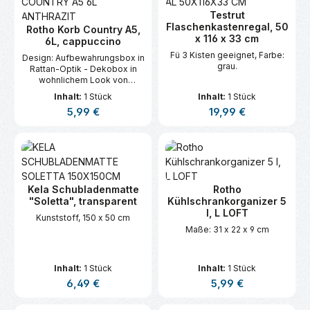
spülmaschinenfest Maße:
Testrut
Auß
Flaschenkastenregal, 50
Rotho Korb Country A5,
x 116 x 33 cm
6L, cappuccino
Fü 3 Kisten geeignet, Farbe:
Design: Aufbewahrungsbox in
grau.
Rattan-Optik - Dekobox in
wohnlichem Look von
Naturmaterialien - Farbe:
Inhalt:
1 Stück
Inhalt:
1 Stück
anthrazit Material:
Regulärer Preis:
Regulärer Preis:
5,99 €
19,99 €
Aufbewahrungskorb aus
recyceltem Kunststoff (PP) -
BPA-frei - spülmaschinenfest
Maße: Außenmaße: 28 x 18.5
x 12.6 cm (LxBxH) - Innenmaß
Kela Schubladenmatte
Rotho
"Soletta", transparent
Kühlschrankorganizer 5
l, L LOFT
Kunststoff, 150 x 50 cm
Maße: 31 x 22 x 9 cm
Inhalt:
1 Stück
Inhalt:
1 Stück
Regulärer Preis:
Regulärer Preis:
6,49 €
5,99 €