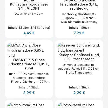
Rotho
EMSA Clip & Close
Kühlschrankorganizer
Frischhaltedose 3,7 L,
3.1 l, M LOFT
rechteckig
Maße: 31 x 14 x 9 cm
rechteckig Großformat -
Clipbox - 100% dicht -
Qualität made in Germany
Inhalt:
3.1 Liter
(1,45 € / 1 Liter)
Inhalt:
1 Stück
Regulärer Preis:
Regulärer Preis:
4,49 €
7,99 €
Keeeper Schüssel rund,
3,5L, transparent
EMSA Clip & Close
Frischhaltedose 0,85 L,
Universal-Schüssel mit
rund
Ausguss, Rund, 3,5 l, Ø 28 cm,
Björk, Transparent.
rund - 100 % dicht - made in
Germany - besondere
Frische-Dichtung - 100 %
hygienisch
Inhalt:
1 Stück
Inhalt:
1 Stück
Regulärer Preis:
Regulärer Preis:
3,99 €
2,29 €