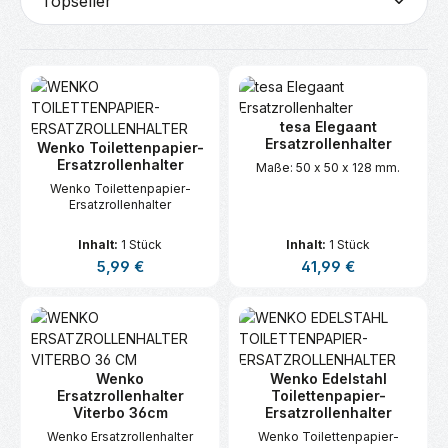
tesa Elegaant
Ersatzrollenhalter
Wenko Toilettenpapier-
Ersatzrollenhalter
Maße: 50 x 50 x 128 mm.
Wenko Toilettenpapier-
Ersatzrollenhalter
Inhalt:
1 Stück
Inhalt:
1 Stück
Regulärer Preis:
Regulärer Preis:
5,99 €
41,99 €
Wenko
Wenko Edelstahl
Ersatzrollenhalter
Toilettenpapier-
Viterbo 36cm
Ersatzrollenhalter
Wenko Ersatzrollenhalter
Wenko Toilettenpapier-