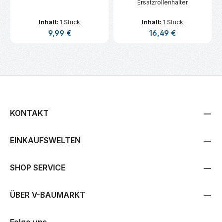
Ersatzrollenhalter
Inhalt:
1 Stück
Inhalt:
1 Stück
Regulärer Preis:
Regulärer Preis:
9,99 €
16,49 €
KONTAKT
EINKAUFSWELTEN
SHOP SERVICE
ÜBER V-BAUMARKT