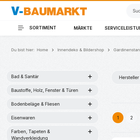
 Hauptinhalt springen
Zur Suche springen
Zur Hauptnavigation springen
SORTIMENT
MÄRKTE
SERVICELEIST
Du bist hier:
Home
Innendeko & Bildershop
Gardinensta
Bad & Sanitär
Hersteller
Baustoffe, Holz, Fenster & Türen
Bodenbeläge & Fliesen
Eisenwaren
1
2
Seite
Seit
Farben, Tapeten &
Wandverkleidung