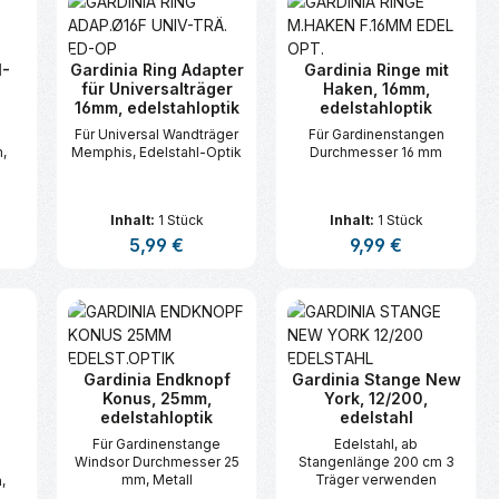
Gardinenstange und
einem Kreuz-Adapter für
Gardinenstange mit
Innenlauf,
1-
Gardinia Ring Adapter
Gardinia Ringe mit
für Universalträger
Haken, 16mm,
16mm, edelstahloptik
edelstahloptik
e
Für Universal Wandträger
Für Gardinenstangen
,
Memphis, Edelstahl-Optik
Durchmesser 16 mm
Inhalt:
1 Stück
Inhalt:
1 Stück
s:
Regulärer Preis:
5,99 €
Regulärer Preis:
9,99 €
n oder benutze die Schaltflächen um d
ünschten Wert ein oder benutze die Sc
zahl: Gib den gewünschten Wert ein ode
Produkt Anzahl: Gib den gewünsc
Produkt Anzahl:
Gardinia Endknopf
Gardinia Stange New
Konus, 25mm,
York, 12/200,
edelstahloptik
edelstahl
Für Gardinenstange
Edelstahl, ab
Windsor Durchmesser 25
Stangenlänge 200 cm 3
e
mm, Metall
Träger verwenden
,