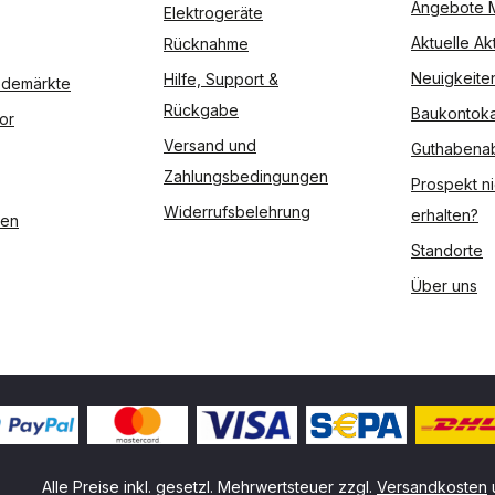
Angebote 
Elektrogeräte
Aktuelle Ak
Rücknahme
Neuigkeite
Hilfe, Support &
Modemärkte
Rückgabe
Baukontoka
or
Versand und
Guthabena
Zahlungsbedingungen
Prospekt ni
Widerrufsbelehrung
erhalten?
ßen
Standorte
Über uns
Alle Preise inkl. gesetzl. Mehrwertsteuer zzgl.
Versandkosten