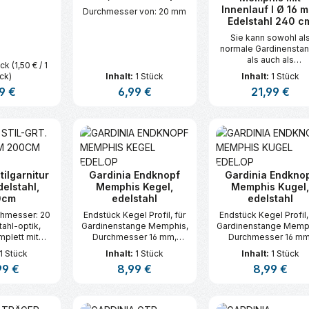
Innenlauf I Ø 16 
Durchmesser von: 20 mm
Edelstahl 240 c
Sie kann sowohl al
normale Gardinensta
als auch als
ück
(1,50 € / 1
Gardinenstange mi
ck)
Inhalt:
1 Stück
Inhalt:
1 Stück
Innenlauf verwende
lärer Preis:
9 €
Regulärer Preis:
6,99 €
Regulärer Prei
21,99 €
werden.
t Anzahl: Gib den gewünschten Wert ei
Produkt Anzahl: Gib den gew
Produkt An
tilgarnitur
Gardinia Endknopf
Gardinia Endkno
delstahl,
Memphis Kegel,
Memphis Kugel
0cm
edelstahl
edelstahl
rchmesser: 20
Endstück Kegel Profil, für
Endstück Kegel Profil,
ahl-optik,
Gardinenstange Memphis,
Gardinenstange Memp
mplett mit
Durchmesser 16 mm,
Durchmesser 16 mm
stücken, -
Metall, edelstahl-optik
Metall, edelstahl-opt
1 Stück
Inhalt:
1 Stück
Inhalt:
1 Stück
Ringen mit
ärer Preis:
99 €
Regulärer Preis:
8,99 €
Regulärer Prei
8,99 €
ehaken und
gsmaterial
t Anzahl: Gib den gewünschten Wert ei
Produkt Anzahl: Gib den gew
Produkt An