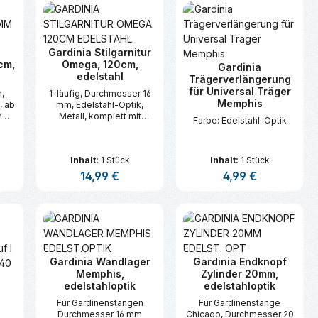
Gardinia Stilgarnitur
cm,
Omega, 120cm,
Gardinia
edelstahl
Trägerverlängerung
für Universal Träger
,
1-läufig, Durchmesser 16
Memphis
, ab
mm, Edelstahl-Optik,
m 3
Metall, komplett mit
Farbe: Edelstahl-Optik
Metall-Endstücken, -
Trägern, -Ringen, mit
Faltenlegehaken und
Inhalt:
1 Stück
Inhalt:
1 Stück
Befestigungmaterial, ab
240 cm mit 3 Trägern
s:
Regulärer Preis:
14,99 €
Regulärer Preis:
4,99 €
n oder benutze die Schaltflächen um d
ünschten Wert ein oder benutze die Sc
zahl: Gib den gewünschten Wert ein ode
Produkt Anzahl: Gib den gewünsc
Produkt Anzahl:
Gardinia Wandlager
Gardinia Endknopf
Memphis,
Zylinder 20mm,
edelstahloptik
edelstahloptik
e
Für Gardinenstangen
Für Gardinenstange
Durchmesser 16 mm
Chicago, Durchmesser 20