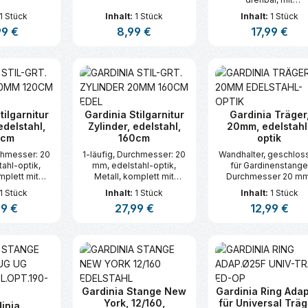
gsmaterial
Metallmontageplatte, i
1 Stück
Inhalt:
1 Stück
Inhalt:
1 Stück
Befestigungsmateria
ärer Preis:
99 €
Regulärer Preis:
8,99 €
Regulärer Prei
17,99 €
Trägerlänge
(Wandabstand der
Gardinenstangen) 7,5
t Anzahl: Gib den gewünschten Wert ei
Produkt Anzahl: Gib den gew
Produkt An
und 12,5 cm
tilgarnitur
Gardinia Stilgarnitur
Gardinia Träger
edelstahl,
Zylinder, edelstahl,
20mm, edelstahl
0cm
160cm
optik
rchmesser: 20
1-läufig, Durchmesser: 20
Wandhalter, geschlos
ahl-optik,
mm, edelstahl-optik,
für Gardinenstang
mplett mit
Metall, komplett mit
Durchmesser 20 mm
stücken, -
Metall-Endstücken, -
Edelstahl-Optik, Meta
1 Stück
Inhalt:
1 Stück
Inhalt:
1 Stück
Ringen mit
Trägern, -Ringen mit
kürzbar
ärer Preis:
99 €
Regulärer Preis:
27,99 €
Regulärer Prei
12,99 €
ehaken und
Faltenlegehaken und
gsmaterial
Befestigungsmaterial
t Anzahl: Gib den gewünschten Wert ei
Produkt Anzahl: Gib den gew
Produkt An
Gardinia Stange New
Gardinia Ring Adap
York, 12/160,
für Universal Träg
inia