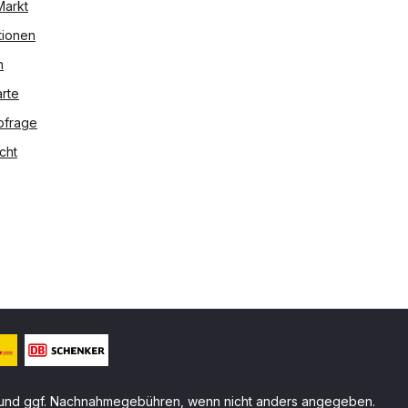
Markt
tionen
n
rte
bfrage
cht
und ggf. Nachnahmegebühren, wenn nicht anders angegeben.