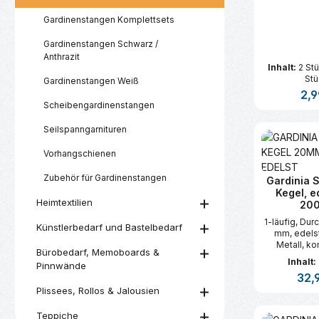
Gardinenstangen Komplettsets
Gardinenstangen Schwarz /
Anthrazit
Inhalt:
2 St
Stü
Gardinenstangen Weiß
Regu
2,9
Scheibengardinenstangen
Produk
Seilspanngarnituren
Vorhangschienen
Zubehör für Gardinenstangen
Gardinia S
Kegel, e
Heimtextilien
20
1-läufig, Du
Künstlerbedarf und Bastelbedarf
mm, edelst
Metall, ko
Bürobedarf, Memoboards &
Metall-End
Inhalt:
Pinnwände
Trägern, -
Regul
32,
Faltenleg
Plissees, Rollos & Jalousien
Befestigun
Produk
Teppiche