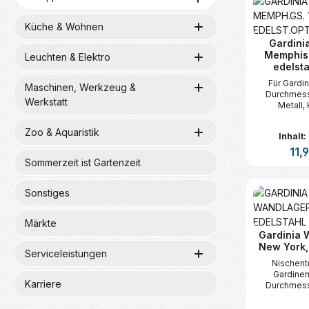
Küche & Wohnen
Gardini
Memphis 
Leuchten & Elektro
edelsta
Für Gardi
Maschinen, Werkzeug &
Durchmess
Werkstatt
Metall,
Zoo & Aquaristik
Inhalt:
Regul
11,
Sommerzeit ist Gartenzeit
Produk
Sonstiges
Märkte
Gardinia 
New York,
Serviceleistungen
Nischentr
Gardine
Karriere
Durchmess
Edelstahl, f
der Fenstern