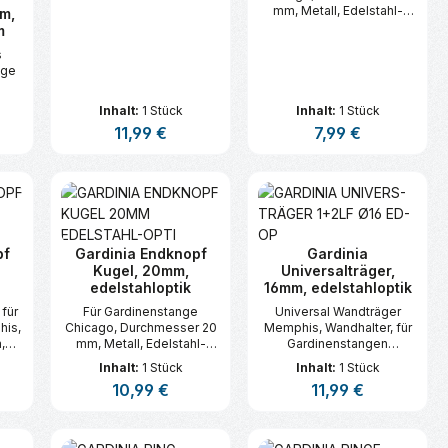
mm, Metall, Edelstahl-
mm,
Optik
m
s
nge
t
Inhalt:
1 Stück
Inhalt:
1 Stück
t
s:
Regulärer Preis:
11,99 €
Regulärer Preis:
7,99 €
n oder benutze die Schaltflächen um d
ünschten Wert ein oder benutze die Sc
zahl: Gib den gewünschten Wert ein ode
Produkt Anzahl: Gib den gewünsc
Produkt Anzahl:
pf
Gardinia Endknopf
Gardinia
,
Kugel, 20mm,
Universalträger,
edelstahloptik
16mm, edelstahloptik
 für
Für Gardinenstange
Universal Wandträger
his,
Chicago, Durchmesser 20
Memphis, Wandhalter, für
,
mm, Metall, Edelstahl-
Gardinenstangen
ik
Optik
Durchmesser 16 mm,
Inhalt:
1 Stück
Inhalt:
1 Stück
edelstahl-optik, Metall,
s:
Regulärer Preis:
10,99 €
Regulärer Preis:
11,99 €
verwendbar für das
Einzelsortiment Memphis,
inkl. je einem Ring-
n oder benutze die Schaltflächen um d
ünschten Wert ein oder benutze die Sc
zahl: Gib den gewünschten Wert ein ode
Produkt Anzahl: Gib den gewünsc
Produkt Anzahl:
Adapter für