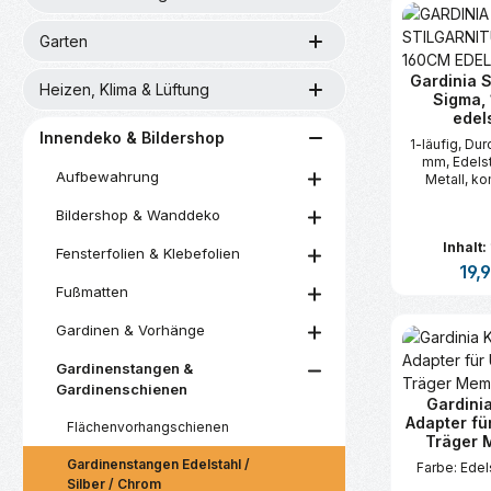
Garten
Gardinia S
Heizen, Klima & Lüftung
Sigma,
edel
Innendeko & Bildershop
1-läufig, Du
mm, Edelst
Aufbewahrung
Metall, ko
Metall-End
Bildershop & Wanddeko
Trägern, -
Faltenleg
Inhalt:
Befestigung
Fensterfolien & Klebefolien
240 cm mit
Regul
19,
Fußmatten
Produk
Gardinen & Vorhänge
Gardinenstangen &
Gardinenschienen
Gardini
Adapter fü
Flächenvorhangschienen
Träger 
Gardinenstangen Edelstahl /
Farbe: Edel
Silber / Chrom