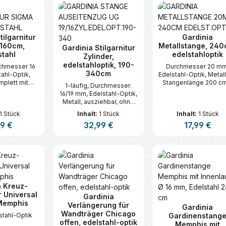
tilgarnitur
Gardinia
 160cm,
Metallstange, 240
Gardinia Stilgarnitur
stahl
edelstahloptik
Zylinder,
edelstahloptik, 190-
rchmesser 16
Durchmesser 20 mm
340cm
ahl-Optik,
Edelstahl-Optik, Metall
mplett mit
Stangenlänge 200 c
1-läufig, Durchmesser:
stücken, -
Träger verwenden
16/19 mm, Edelstahl-Optik,
Ringen, mit
Metall, ausziehbar, ohne
ehaken und
Gardinenringe,
1 Stück
Inhalt:
1 Stück
Inhalt:
1 Stück
material, ab
Trägerlänge
 3 Trägern
ärer Preis:
99 €
Regulärer Preis:
32,99 €
Regulärer Prei
17,99 €
(Wandabstand der
Gardinenstange) 8 cm
t Anzahl: Gib den gewünschten Wert ei
Produkt Anzahl: Gib den gew
Produkt An
a Kreuz-
r Universal
Gardinia
Memphis
Verlängerung für
Gardinia
Wandträger Chicago
stahl-Optik
Gardinenstang
offen, edelstahl-optik
Memphis mit