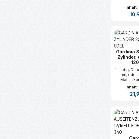
Befestigun
Inhalt:
Regul
10,
Produk
Gardinia S
Zylinder, 
12
1-läufig, Du
mm, edelst
Metall, ko
Metall-End
Inhalt:
Trägern, -
Regul
21,
Faltenleg
Befestigun
Produk
Gard