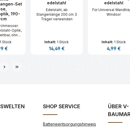
edelstahl
edelstahl
tangen-Set
pse,
Edelstahl, ab
Für Universal Wandträ
ptik, 190-
Stangenlänge 200 cm 3
Windsor
0cm
Träger verwenden
urchmesser:
lstahl-Optik,
iehbar, ohne
nringe,
1 Stück
Inhalt:
1 Stück
Inhalt:
1 Stück
rlänge
ärer Preis:
99 €
Regulärer Preis:
14,49 €
Regulärer Pre
4,99 €
tand der
ange) 8 cm
t Anzahl: Gib den gewünschten Wert ei
Produkt Anzahl: Gib den gew
Produkt An
e
FSWELTEN
SHOP SERVICE
ÜBER V-
BAUMA
Batterieentsorgungshinweis