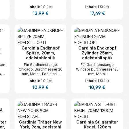
nkl.
Inhalt:
1 Stück
Inhalt:
1 Stück
l,
s:
Regulärer Preis:
13,99 €
Regulärer Preis:
17,49 €
 cm
n oder benutze die Schaltflächen um d
ünschten Wert ein oder benutze die Sc
zahl: Gib den gewünschten Wert ein ode
Produkt Anzahl: Gib den gewünsc
Produkt Anzahl:
,
Gardinia Endknopf
Gardinia Endknopf
-
Spitze, 20mm,
Zylinder 25mm,
edelstahloptik
edelstahltoptik
sen
Für Gardinenstange
Für Gardinenstange
e
Chicago, Durchmesser 20
Windsor Durchmesser 25
,
mm, Metall, Edelstahl-
mm, Metall
ll,
Optik
Inhalt:
1 Stück
Inhalt:
1 Stück
s:
Regulärer Preis:
10,99 €
Regulärer Preis:
10,99 €
n oder benutze die Schaltflächen um d
ünschten Wert ein oder benutze die Sc
zahl: Gib den gewünschten Wert ein ode
Produkt Anzahl: Gib den gewünsc
Produkt Anzahl:
ter
Gardinia Träger New
Gardinia Stilgarnitur
er,
York, 9cm, edelstahl
Kegel, 120cm