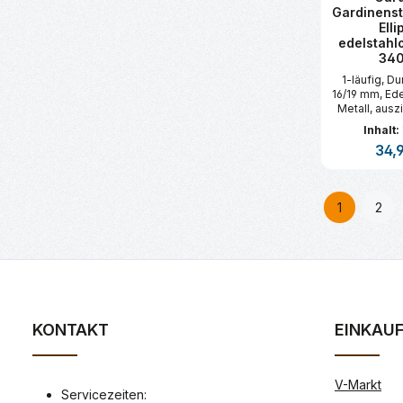
Gardinens
Elli
edelstahlo
34
1-läufig, D
16/19 mm, Ede
Metall, ausz
Gardine
Inhalt:
Träge
Regul
34,
(Wandabs
Gardinenst
Produk
1
2
Seite
Seit
KONTAKT
EINKAU
V-Markt
Servicezeiten: