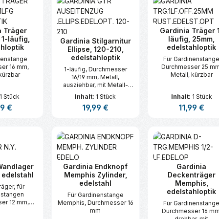
a Träger
Gardinia Träger 
1-läufig,
läufig, 25mm,
Gardinia Stilgarnitur
hloptik
edelstahloptik
Ellipse, 120-210,
edelstahloptik
nenstange
Für Gardinenstang
er 16 mm,
Durchmesser 25 mm
1-läufig, Durchmesser
 kürzbar
Metall, kürzbar
16/19 mm, Metall,
ausziehbar, mit Metall-
Trägern und Metall-
1 Stück
Inhalt:
1 Stück
Inhalt:
1 Stück
Endstücken, inkl.
ärer Preis:
99 €
Regulärer Preis:
19,99 €
Regulärer Prei
11,99 €
Befestigungsmaterial,
ohne Gardinenringe,
Trägerlänge
t Anzahl: Gib den gewünschten Wert ei
Produkt Anzahl: Gib den gew
Produkt An
(Wandabstand der
Gardinenstange) 8 cm
Wandlager
Gardinia Endknopf
Gardinia
 edelstahl
Memphis Zylinder,
Deckenträger
edelstahl
Memphis,
äger, für
edelstahloptik
nstangen
Für Gardinenstange
er 12 mm,
Memphis, Durchmesser 16
Für Gardinenstang
ür Montage in
mm
Durchmesser 16 mm
ische, inkl.
drehbar, mit