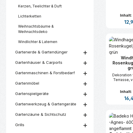
Kerzen, Teelichter & Duft
Inhalt:
Lichterketten
Regul
12,
Weihnachtsbäume &
Weihnachtsdeko
Produk
Windlichter & Laternen
Gartenerde & Gartendünger
Wind
Gartenhäuser & Carports
Rosenkuge
gr
Gartenmaschinen & Forstbedarf
Dekoration 
Terrasse, v
Gartenmöbel
Inhalt:
Gartenspielgeräte
Regul
16,
Gartenwerkzeug & Gartengeräte
Produk
Gartenzäune & Sichtschutz
Grills