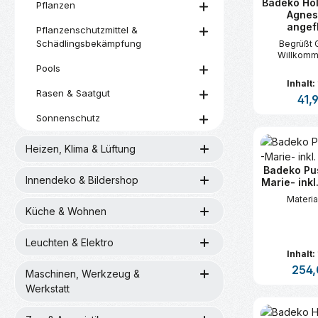
Badeko Hol
Pflanzen
Agnes
angef
Pflanzenschutzmittel &
Schädlingsbekämpfung
Begrüßt 
Willkomm
Pools
Inhalt:
Rasen & Saatgut
Regul
41,
Sonnenschutz
Produk
Heizen, Klima & Lüftung
Badeko Pu
Innendeko & Bildershop
Marie- inkl
Material
Küche & Wohnen
Leuchten & Elektro
Inhalt:
Regulä
254,
Maschinen, Werkzeug &
Werkstatt
Produk