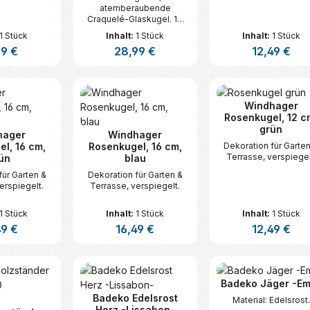
atemberaubende
Craquelé-Glaskugel. 10
warmweiße LEDs.
1 Stück
Inhalt:
1 Stück
Inhalt:
1 Stück
ärer Preis:
99 €
Regulärer Preis:
28,99 €
Regulärer Prei
12,49 €
t Anzahl: Gib den gewünschten Wert ei
Produkt Anzahl: Gib den gew
Produkt An
Windhager
Rosenkugel, 12 c
grün
hager
Windhager
l, 16 cm,
Rosenkugel, 16 cm,
Dekoration für Garte
Terrasse, verspiegel
ün
blau
für Garten &
Dekoration für Garten &
erspiegelt.
Terrasse, verspiegelt.
1 Stück
Inhalt:
1 Stück
Inhalt:
1 Stück
ärer Preis:
49 €
Regulärer Preis:
16,49 €
Regulärer Prei
12,49 €
t Anzahl: Gib den gewünschten Wert ei
Produkt Anzahl: Gib den gew
Produkt An
Badeko Jäger -Em
Badeko Edelsrost
Material: Edelsrost.
Herz -Lissabon-