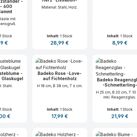
zständer -
- 600
Material: Stahl, Holz.
lammt
Gäste mit
ensgruß.
1 Stück
Inhalt:
1 Stück
Inhalt:
1 Stück
ärer Preis:
99 €
Regulärer Preis:
28,99 €
Regulärer Prei
8,99 €
t Anzahl: Gib den gewünschten Wert ei
Produkt Anzahl: Gib den gew
Produkt An
steblume -
Badeko Rose -Love-
. Glaskugel
auf Fichtenholz
Badeko Reagenzg
-Schmetterling
: Stahl.
H 18 cm, B 38 cm, T 6 cm.
H 25 cm, B 20 cm, T 10
inkl. Reagenzglas.
1 Stück
Inhalt:
1 Stück
Inhalt:
1 Stück
rer Preis:
00 €
Regulärer Preis:
17,99 €
Regulärer Prei
21,99 €
t Anzahl: Gib den gewünschten Wert ei
Produkt Anzahl: Gib den gew
Produkt An