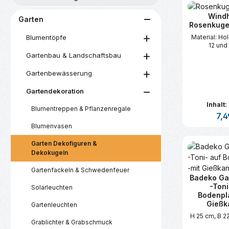
Wind
Garten
Rosenkugel
Blumentöpfe
Material: Hol
12 und
Gartenbau & Landschaftsbau
Gartenbewässerung
Gartendekoration
Inhalt:
Blumentreppen & Pflanzenregale
Regu
7,4
Blumenvasen
Produk
Garten Dekofiguren &
Dekokugeln
Gartenfackeln & Schwedenfeuer
Badeko Ga
-Toni
Solarleuchten
Bodenpla
Gießk
Gartenleuchten
H 25 cm, B 2
Grablichter & Grabschmuck