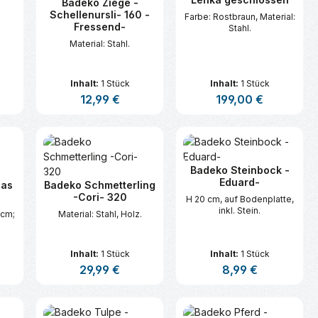
Badeko Ziege -
Schellenursli- 160 -
Farbe: Rostbraun, Material:
Fressend-
Stahl.
Material: Stahl.
Inhalt:
1 Stück
Inhalt:
1 Stück
s:
Regulärer Preis:
12,99 €
Regulärer Preis:
199,00 €
n oder benutze die Schaltflächen um d
ünschten Wert ein oder benutze die Sc
zahl: Gib den gewünschten Wert ein ode
Produkt Anzahl: Gib den gewünsc
Produkt Anzahl:
Badeko Steinbock -
Eduard-
las
Badeko Schmetterling
-
-Cori- 320
H 20 cm, auf Bodenplatte,
inkl. Stein.
 cm;
Material: Stahl, Holz.
Inhalt:
1 Stück
Inhalt:
1 Stück
s:
Regulärer Preis:
29,99 €
Regulärer Preis:
8,99 €
n oder benutze die Schaltflächen um d
ünschten Wert ein oder benutze die Sc
zahl: Gib den gewünschten Wert ein ode
Produkt Anzahl: Gib den gewünsc
Produkt Anzahl: