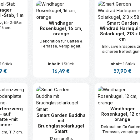
hager
-Stab, 1 m
z, für Größe:
Windhager
Smart Garden
 16 cm.
Rosenkugel, 16 cm,
Windrad Harlequi
orange
Solarkugel, 213 x
cm
Dekoration für Garten &
Terrasse, verspiegelt.
Inklusive Erdspieß z
sicheren Befestigun
1 Stück
Inhalt:
1 Stück
Inhalt:
1 Stück
lärer Preis:
9 €
Regulärer Preis:
16,49 €
Regulärer Prei
57,90 €
t Anzahl: Gib den gewünschten Wert ei
Produkt Anzahl: Gib den gew
Produkt An
rtenzwerg
Windhager
- auf
Rosenkugel, 12 c
Smart Garden Buddha
tte -mit
orange
mit
anne-
Bruchglassolarkugel
Dekoration für Garte
Smart
Terrasse, verspiegel
2 cm, T 7 cm.
12 cm große,