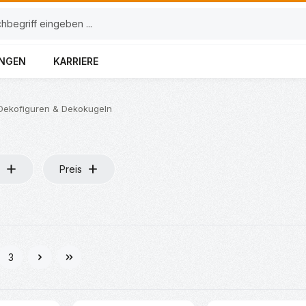
UNGEN
KARRIERE
Dekofiguren & Dekokugeln
Preis
3
e
Seite