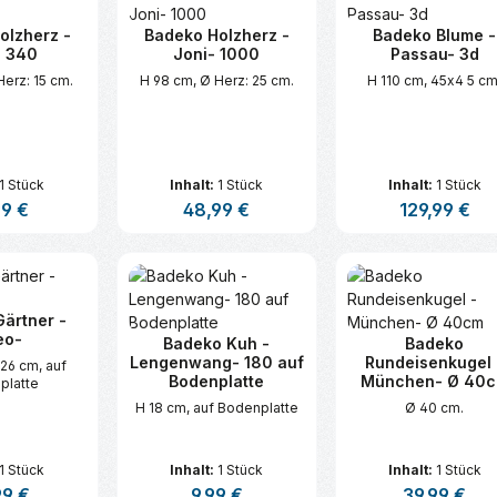
olzherz -
Badeko Holzherz -
Badeko Blume -
- 340
Joni- 1000
Passau- 3d
erz: 15 cm.
H 98 cm, Ø Herz: 25 cm.
H 110 cm, 45x4 5 cm
1 Stück
Inhalt:
1 Stück
Inhalt:
1 Stück
ärer Preis:
99 €
Regulärer Preis:
48,99 €
Regulärer Preis
129,99 €
t Anzahl: Gib den gewünschten Wert ei
Produkt Anzahl: Gib den gew
Produkt An
ärtner -
eo-
Badeko Kuh -
Badeko
Lengenwang- 180 auf
Rundeisenkugel 
 26 cm, auf
Bodenplatte
München- Ø 40
platte
H 18 cm, auf Bodenplatte
Ø 40 cm.
1 Stück
Inhalt:
1 Stück
Inhalt:
1 Stück
ärer Preis:
99 €
Regulärer Preis:
9,99 €
Regulärer Prei
39,99 €