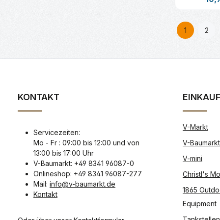
Produk
1
2
Seite
Seit
KONTAKT
EINKAU
V-Markt
Servicezeiten:
Mo - Fr : 09:00 bis 12:00 und von
V-Baumarkt
13:00 bis 17:00 Uhr
V-mini
V-Baumarkt: +49 8341 96087-0
Onlineshop: +49 8341 96087-277
Christl's 
Mail:
info@v-baumarkt.de
1865 Outdo
Kontakt
Equipment
Tankstellen