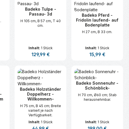
Badeko Tulpe -
Passau- 3d
Badeko Pferd -
Fridolin laufend- auf
.
H 105 cm, B 57 cm, T 40
Bodenplatte
cm.
H 27 cm, B 33 cm.
Inhalt:
1 Stück
Inhalt:
1 Stück
:
Regulärer Preis:
129,99 €
Regulärer Preis:
15,99 €
n oder benutze die Schaltflächen um d
ünschten Wert ein oder benutze die Sc
zahl: Gib den gewünschten Wert ein ode
Produkt Anzahl: Gib den gewünsc
Produkt Anzahl:
Badeko Sonnenuhr -
Schönblick-
Badeko Holzständer
-
Doppelherz -
H 70 cm, Ø60 cm; Stab
cm
Willkommen-
herausnehmbar.
H 75 cm, B 45 cm; Breite
variiert je nach
Verfügbarkeit.
Inhalt:
1 Stück
Inhalt:
1 Stück
s:
Regulärer Preis:
64,99 €
Regulärer Preis:
199,00 €