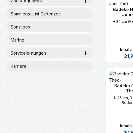
Zoo & Aquaristik
Badeko H
Sommerzeit ist Gartenzeit
Joni
H 34 cm Ø H
Sonstiges
Märkte
Inhalt:
Serviceleistungen
Regul
21,
Karriere
Produk
Badeko G
Th
H 25 cm, B
Boden
Inhalt:
Regul
10,