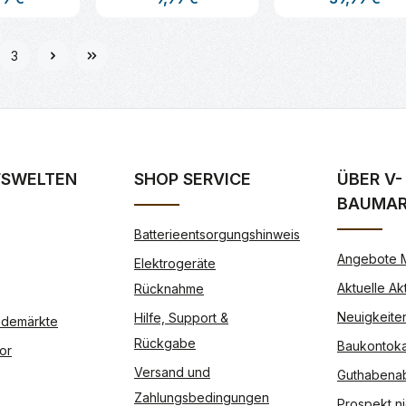
t Anzahl: Gib den gewünschten Wert ei
Produkt Anzahl: Gib den gew
Produkt An
3
e
Seite
FSWELTEN
SHOP SERVICE
ÜBER V-
BAUMA
Batterieentsorgungshinweis
Angebote 
Elektrogeräte
Aktuelle Ak
Rücknahme
Neuigkeite
Hilfe, Support &
Modemärkte
Rückgabe
Baukontoka
or
Versand und
Guthabena
Zahlungsbedingungen
Prospekt ni