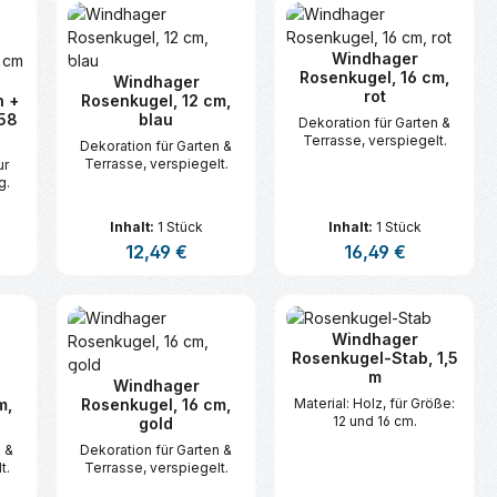
Windhager
Rosenkugel, 16 cm,
Windhager
rot
n +
Rosenkugel, 12 cm,
 58
blau
Dekoration für Garten &
Terrasse, verspiegelt.
Dekoration für Garten &
Terrasse, verspiegelt.
ur
g.
Inhalt:
1 Stück
Inhalt:
1 Stück
s:
Regulärer Preis:
12,49 €
Regulärer Preis:
16,49 €
n oder benutze die Schaltflächen um d
ünschten Wert ein oder benutze die Sc
zahl: Gib den gewünschten Wert ein ode
Produkt Anzahl: Gib den gewünsc
Produkt Anzahl:
Windhager
Rosenkugel-Stab, 1,5
m
Windhager
m,
Rosenkugel, 16 cm,
Material: Holz, für Größe:
12 und 16 cm.
gold
n &
Dekoration für Garten &
t.
Terrasse, verspiegelt.