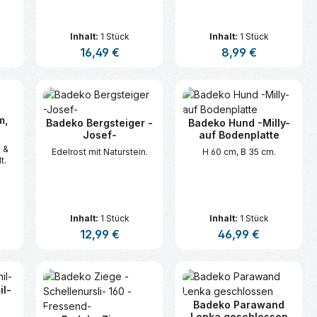
Inhalt:
1 Stück
Inhalt:
1 Stück
s:
Regulärer Preis:
16,49 €
Regulärer Preis:
8,99 €
n oder benutze die Schaltflächen um d
ünschten Wert ein oder benutze die Sc
zahl: Gib den gewünschten Wert ein ode
Produkt Anzahl: Gib den gewünsc
Produkt Anzahl:
m,
Badeko Bergsteiger -
Badeko Hund -Milly-
Josef-
auf Bodenplatte
n &
Edelrost mit Naturstein.
H 60 cm, B 35 cm.
t.
Inhalt:
1 Stück
Inhalt:
1 Stück
s:
Regulärer Preis:
12,99 €
Regulärer Preis:
46,99 €
n oder benutze die Schaltflächen um d
ünschten Wert ein oder benutze die Sc
zahl: Gib den gewünschten Wert ein ode
Produkt Anzahl: Gib den gewünsc
Produkt Anzahl:
il-
Badeko Parawand
Lenka geschlossen