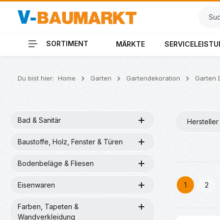
 Hauptinhalt springen
Zur Suche springen
Zur Hauptnavigation springen
SORTIMENT
MÄRKTE
SERVICELEIST
Du bist hier:
Home
Garten
Gartendekoration
Garten 
Bad & Sanitär
Hersteller
Baustoffe, Holz, Fenster & Türen
Bodenbeläge & Fliesen
Eisenwaren
1
2
Seite
Seit
Farben, Tapeten &
Wandverkleidung