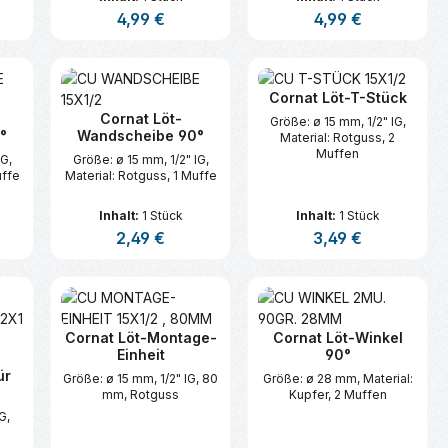
s:
Regulärer Preis:
4,99 €
Regulärer Preis:
4,99 €
n oder benutze die Schaltflächen um d
ünschten Wert ein oder benutze die Sc
zahl: Gib den gewünschten Wert ein ode
Produkt Anzahl: Gib den gewünsc
Produkt Anzahl:
Cornat Löt-T-Stück
Cornat Löt-
Größe: ø 15 mm, 1/2" IG,
°
Wandscheibe 90°
Material: Rotguss, 2
Muffen
IG,
Größe: ø 15 mm, 1/2" IG,
uffe
Material: Rotguss, 1 Muffe
Inhalt:
1 Stück
Inhalt:
1 Stück
s:
Regulärer Preis:
2,49 €
Regulärer Preis:
3,49 €
n oder benutze die Schaltflächen um d
ünschten Wert ein oder benutze die Sc
zahl: Gib den gewünschten Wert ein ode
Produkt Anzahl: Gib den gewünsc
Produkt Anzahl:
Cornat Löt-Montage-
Cornat Löt-Winkel
Einheit
90°
ür
Größe: ø 15 mm, 1/2" IG, 80
Größe: ø 28 mm, Material:
mm, Rotguss
Kupfer, 2 Muffen
G,