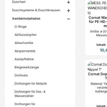
Duschen
Duschsysteme & Duschbrausen
Cornat Wa
Sanitärinstallation
für PE-HD-
m
O-Ringe
Größe: ø 20 
Abflussstopfen
Messin
Ablaufventile
Inhalt:
Regul
10,
Absperrventile
Auslaufhähne
Produk
Biegewerkzeuge
Cornat Dop
Dichtsets
1
Dichtungen für Abläufe
Material: 
verzink
Außeng
Dichtungen für Gas- &
Wasserzähler
Dichtungen für
Inhalt: