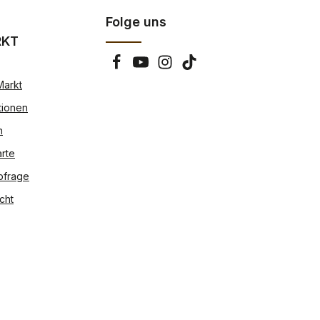
Folge uns
RKT
Markt
tionen
n
rte
bfrage
cht