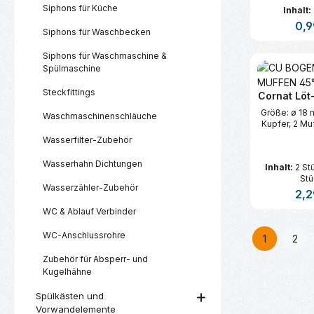
Siphons für Küche
Inhalt:
Regu
0,9
Siphons für Waschbecken
Siphons für Waschmaschine &
Produk
Spülmaschine
Steckfittings
Cornat Löt
Größe: ø 18 
Waschmaschinenschläuche
Kupfer, 2 Mu
Wasserfilter-Zubehör
Wasserhahn Dichtungen
Inhalt:
2 St
Stü
Wasserzähler-Zubehör
Regu
2,2
WC & Ablauf Verbinder
Produk
WC-Anschlussrohre
1
2
Seite
Seit
Zubehör für Absperr- und
Kugelhähne
Spülkästen und
Vorwandelemente