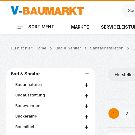
 Hauptinhalt springen
Zur Suche springen
Zur Hauptnavigation springen
SORTIMENT
MÄRKTE
SERVICELEIST
Du bist hier:
Home
Bad & Sanitär
Sanitärinstallation
L
Bad & Sanitär
Hersteller
Badarmaturen
Badausstattung
Badewannen
1
2
Badkeramik
Seite
Seit
Badmöbel