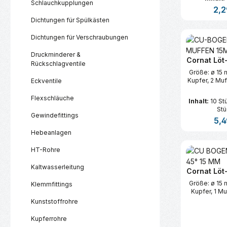
Schlauchkupplungen
Regu
2,2
Dichtungen für Spülkästen
Produk
Dichtungen für Verschraubungen
Druckminderer &
Cornat Löt
Rückschlagventile
Größe: ø 15 
Kupfer, 2 Muf
Eckventile
Flexschläuche
Inhalt:
10 St
Stü
Gewindefittings
Regu
5,4
Hebeanlagen
Produk
HT-Rohre
Kaltwasserleitung
Cornat Löt
Größe: ø 15 
Klemmfittings
Kupfer, 1 Mu
Kunststoffrohre
Kupferrohre