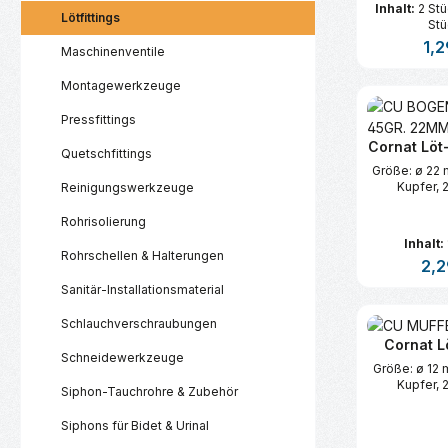
Inhalt:
2 St
Lötfittings
Stü
Regu
1,2
Maschinenventile
Montagewerkzeuge
Produk
Pressfittings
Cornat Löt
Quetschfittings
Größe: ø 22 
Kupfer, 
Reinigungswerkzeuge
Rohrisolierung
Inhalt:
Rohrschellen & Halterungen
Regu
2,2
Sanitär-Installationsmaterial
Produk
Schlauchverschraubungen
Cornat L
Schneidewerkzeuge
Größe: ø 12 
Kupfer, 
Siphon-Tauchrohre & Zubehör
Siphons für Bidet & Urinal