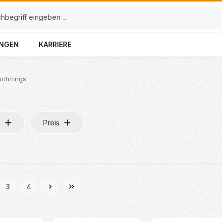
UNGEN
KARRIERE
ötfittings
Preis
3
4
e
Seite
Seite