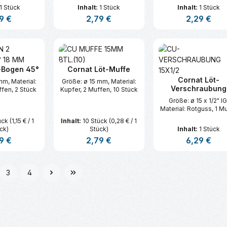
1 Stück
Inhalt:
1 Stück
Inhalt:
1 Stück
lärer Preis:
9 €
Regulärer Preis:
2,79 €
Regulärer Prei
2,29 €
t Anzahl: Gib den gewünschten Wert ei
Produkt Anzahl: Gib den gew
Produkt An
-Bogen 45°
Cornat Löt-Muffe
Cornat Löt-
mm, Material:
Größe: ø 15 mm, Material:
Verschraubung
ffen, 2 Stück
Kupfer, 2 Muffen, 10 Stück
Größe: ø 15 x 1/2" IG
Material: Rotguss, 1 M
ück
(1,15 € / 1
Inhalt:
10 Stück
(0,28 € / 1
ck)
Stück)
Inhalt:
1 Stück
lärer Preis:
9 €
Regulärer Preis:
2,79 €
Regulärer Prei
6,29 €
t Anzahl: Gib den gewünschten Wert ei
Produkt Anzahl: Gib den gew
Produkt An
3
4
e
Seite
Seite