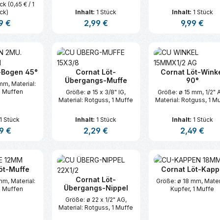
ück
(0,65 € / 1
ck)
Inhalt:
1 Stück
Inhalt:
1 Stück
lärer Preis:
9 €
Regulärer Preis:
2,99 €
Regulärer Pre
9,99 €
t Anzahl: Gib den gewünschten Wert ei
Produkt Anzahl: Gib den gew
Produkt An
-Bogen 45°
Cornat Löt-
Cornat Löt-Wink
Übergangs-Muffe
90°
mm, Material:
2 Muffen
Größe: ø 15 x 3/8" IG,
Größe: ø 15 mm, 1/2" 
Material: Rotguss, 1 Muffe
Material: Rotguss, 1 M
1 Stück
Inhalt:
1 Stück
Inhalt:
1 Stück
lärer Preis:
9 €
Regulärer Preis:
2,29 €
Regulärer Prei
2,49 €
t Anzahl: Gib den gewünschten Wert ei
Produkt Anzahl: Gib den gew
Produkt An
öt-Muffe
Cornat Löt-Kapp
Cornat Löt-
mm, Material:
Größe: ø 18 mm, Mater
Übergangs-Nippel
2 Muffen
Kupfer, 1 Muffe
Größe: ø 22 x 1/2" AG,
Material: Rotguss, 1 Muffe