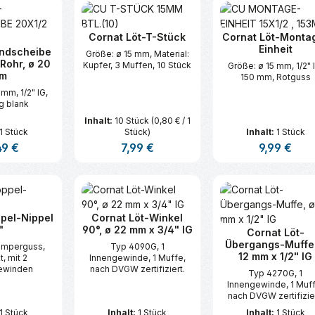
Cornat Löt-T-Stück
Cornat Löt-Monta
Einheit
ndscheibe
Größe: ø 15 mm, Material:
Rohr, ø 20
Kupfer, 3 Muffen, 10 Stück
Größe: ø 15 mm, 1/2" 
m
150 mm, Rotguss
mm, 1/2" IG,
g blank
Inhalt:
10 Stück
(0,80 € / 1
1 Stück
Stück)
Inhalt:
1 Stück
ärer Preis:
49 €
Regulärer Preis:
7,99 €
Regulärer Pre
9,99 €
t Anzahl: Gib den gewünschten Wert ei
Produkt Anzahl: Gib den gew
Produkt An
pel-Nippel
Cornat Löt-Winkel
"
90°, ø 22 mm x 3/4" IG
Cornat Löt-
Übergangs-Muffe,
Temperguss,
Typ 4090G, 1
12 mm x 1/2" IG
t, mit 2
Innengewinde, 1 Muffe,
ewinden
nach DVGW zertifiziert.
Typ 4270G, 1
Innengewinde, 1 Muf
nach DVGW zertifizier
1 Stück
Inhalt:
1 Stück
Inhalt:
1 Stück