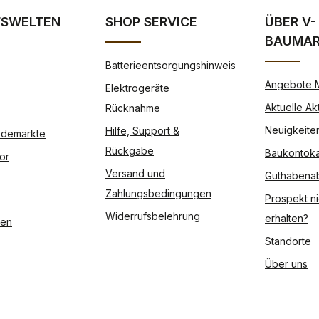
FSWELTEN
SHOP SERVICE
ÜBER V-
BAUMA
Batterieentsorgungshinweis
Angebote 
Elektrogeräte
Aktuelle Ak
Rücknahme
Neuigkeite
Hilfe, Support &
Modemärkte
Rückgabe
Baukontoka
or
Versand und
Guthabena
Zahlungsbedingungen
Prospekt ni
Widerrufsbelehrung
erhalten?
ßen
Standorte
Über uns