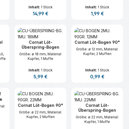
Inhalt:
1 Stück
Inhalt:
1 Stück
is:
Regulärer Preis:
14,99 €
Regulärer Preis:
1,99 €
n oder benutze die Schaltflächen um d
ünschten Wert ein oder benutze die Sc
zahl: Gib den gewünschten Wert ein ode
Produkt Anzahl: Gib den gewünsc
Produkt Anzahl:
el
Cornat Löt-
Cornat Löt-Bogen 90°
Überspring-Bogen
Größe: ø 12 mm, Material:
Kupfer, 2 Muffen
AG,
Größe: ø 18 mm, Material:
uffe
Kupfer, 1 Muffe
Inhalt:
1 Stück
Inhalt:
1 Stück
s:
Regulärer Preis:
5,99 €
Regulärer Preis:
0,99 €
n oder benutze die Schaltflächen um d
ünschten Wert ein oder benutze die Sc
zahl: Gib den gewünschten Wert ein ode
Produkt Anzahl: Gib den gewünsc
Produkt Anzahl:
e
Cornat Löt-Bogen 90°
Cornat Löt-
ial:
Überspring-Bogen
Größe: ø 22 mm, Material:
Kupfer, 2 Muffen
Größe: ø 22 mm, Material:
Kupfer, 1 Muffe