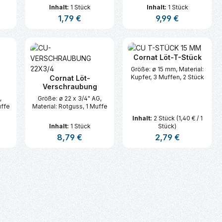
Inhalt:
1 Stück
Inhalt:
1 Stück
s:
Regulärer Preis:
1,79 €
Regulärer Preis:
9,99 €
n oder benutze die Schaltflächen um d
ünschten Wert ein oder benutze die Sc
zahl: Gib den gewünschten Wert ein ode
Produkt Anzahl: Gib den gewünsc
Produkt Anzahl:
Cornat Löt-T-Stück
Größe: ø 15 mm, Material:
Kupfer, 3 Muffen, 2 Stück
Cornat Löt-
Verschraubung
,
Größe: ø 22 x 3/4" AG,
uffe
Material: Rotguss, 1 Muffe
Inhalt:
2 Stück
(1,40 € / 1
Inhalt:
1 Stück
Stück)
s:
Regulärer Preis:
8,79 €
Regulärer Preis:
2,79 €
n oder benutze die Schaltflächen um d
ünschten Wert ein oder benutze die Sc
zahl: Gib den gewünschten Wert ein ode
Produkt Anzahl: Gib den gewünsc
Produkt Anzahl: