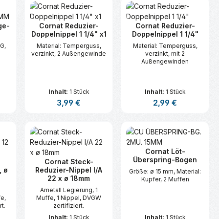
ge-
Cornat Reduzier-
Cornat Reduzier-
Doppelnippel 1 1/4" x1
Doppelnippel 1 1/4"
IG,
Material: Temperguss,
Material: Temperguss,
verzinkt, 2 Außengewinde
verzinkt, mit 2
Außengewinden
Inhalt:
1 Stück
Inhalt:
1 Stück
is:
Regulärer Preis:
3,99 €
Regulärer Preis:
2,99 €
n oder benutze die Schaltflächen um d
ünschten Wert ein oder benutze die Sc
zahl: Gib den gewünschten Wert ein ode
Produkt Anzahl: Gib den gewünsc
Produkt Anzahl:
Cornat Löt-
Überspring-Bogen
Cornat Steck-
 ø
Reduzier-Nippel I/A
Größe: ø 15 mm, Material:
22 x ø 18mm
Kupfer, 2 Muffen
Ametall Legierung, 1
fe,
Muffe, 1 Nippel, DVGW
t.
zertifiziert.
Inhalt:
1 Stück
Inhalt:
1 Stück