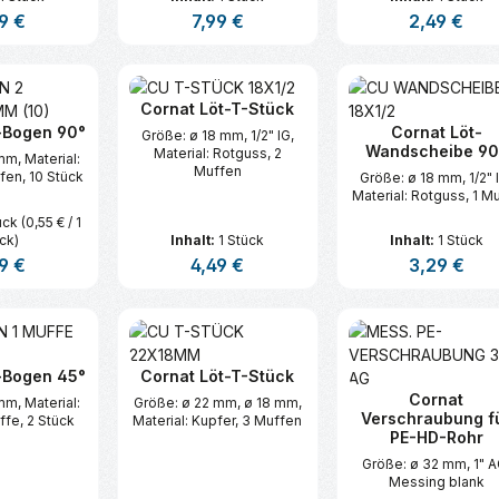
lärer Preis:
9 €
Regulärer Preis:
7,99 €
Regulärer Prei
2,49 €
t Anzahl: Gib den gewünschten Wert ei
Produkt Anzahl: Gib den gew
Produkt An
Cornat Löt-T-Stück
-Bogen 90°
Cornat Löt-
Größe: ø 18 mm, 1/2" IG,
Wandscheibe 90
Material: Rotguss, 2
mm, Material:
Muffen
fen, 10 Stück
Größe: ø 18 mm, 1/2" 
Material: Rotguss, 1 M
ück
(0,55 € / 1
ck)
Inhalt:
1 Stück
Inhalt:
1 Stück
lärer Preis:
9 €
Regulärer Preis:
4,49 €
Regulärer Prei
3,29 €
t Anzahl: Gib den gewünschten Wert ei
Produkt Anzahl: Gib den gew
Produkt An
-Bogen 45°
Cornat Löt-T-Stück
Cornat
mm, Material:
Größe: ø 22 mm, ø 18 mm,
Verschraubung f
ffe, 2 Stück
Material: Kupfer, 3 Muffen
PE-HD-Rohr
Größe: ø 32 mm, 1" A
Messing blank