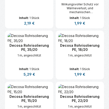
Heizungswasserrohren sowie
Wirkungsvoller Schutz vor
Trinkwasserleitungen.
Wärmeverlust, und
mechanischen
Beschädigungen, zur
Inhalt:
1 Stück
Inhalt:
1 Stück
effektiven
Regulärer Preis:
Regulärer Preis:
2,19 €
1,99 €
Geräuschdämmung von
Brauch- und
Heizungswasserrohren sowie
Trinkwasserleitungen.
Decosa Rohrisolierung
Decosa Rohrisolierung
PE, 35/20
PE, 18/20
1 m, angeschlitzt
1 m, angeschlitzt
Inhalt:
1 Stück
Inhalt:
1 Stück
Regulärer Preis:
Regulärer Preis:
5,29 €
1,99 €
Decosa Rohrisolierung
Decosa Rohrisolierung
PE, 15/20
PE, 22/20
1 m, angeschlitzt
1 m, angeschlitzt