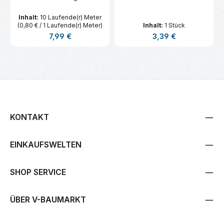
Inhalt:
10 Laufende(r) Meter
(0,80 € / 1 Laufende(r) Meter)
Inhalt:
1 Stück
Regulärer Preis:
Regulärer Preis:
7,99 €
3,39 €
KONTAKT
EINKAUFSWELTEN
SHOP SERVICE
ÜBER V-BAUMARKT