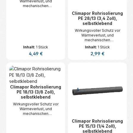
Wärmeverlust, und
mechanischen
Beschädigungen, zur
Climapor Rohrisolierung
effektiven
PE 28/13 (3,4 Zoll),
Geräuschdämmung von
selbstklebend
Brauch- und
Heizungswasserrohren sowie
Wirkungsvoller Schutz vor
Trinkwasserleitungen.
Wärmeverlust, und
mechanischen
Beschädigungen, zur
Inhalt:
1 Stück
Inhalt:
1 Stück
effektiven
Regulärer Preis:
Regulärer Preis:
4,49 €
2,99 €
Geräuschdämmung von
Brauch- und
Heizungswasserrohren sowie
Trinkwasserleitungen.
Climapor Rohrisolierung
PE 18/13 (3/8 Zoll),
selbstklebend
Wirkungsvoller Schutz vor
Wärmeverlust, und
mechanischen
Beschädigungen, zur
Climapor Rohrisolierung
effektiven
PE 15/13 (1/4 Zoll),
Geräuschdämmung von
selbstklebend
Brauch- und