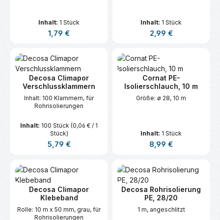
Inhalt:
1 Stück
Inhalt:
1 Stück
Regulärer Preis:
Regulärer Preis:
1,79 €
2,99 €
Decosa Climapor
Cornat PE-
Verschlussklammern
Isolierschlauch, 10 m
Inhalt: 100 Klammern, für
Größe: ø 28, 10 m
Rohrisolierungen
Inhalt:
100 Stück
(0,06 € / 1
Stück)
Inhalt:
1 Stück
Regulärer Preis:
Regulärer Preis:
5,79 €
8,99 €
Decosa Climapor
Decosa Rohrisolierung
Klebeband
PE, 28/20
Rolle: 10 m x 50 mm, grau, für
1 m, angeschlitzt
Rohrisolierungen