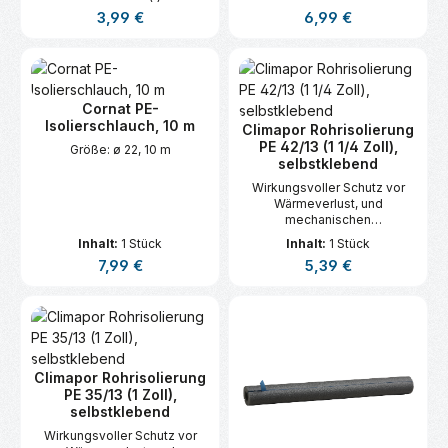
Regulärer Preis:
Regulärer Preis:
3,99 €
6,99 €
Cornat PE-
Isolierschlauch, 10 m
Climapor Rohrisolierung
PE 42/13 (1 1/4 Zoll),
Größe: ø 22, 10 m
selbstklebend
Wirkungsvoller Schutz vor
Wärmeverlust, und
mechanischen
Beschädigungen, zur
Inhalt:
1 Stück
Inhalt:
1 Stück
effektiven
Regulärer Preis:
Regulärer Preis:
7,99 €
5,39 €
Geräuschdämmung von
Brauch- und
Heizungswasserrohren sowie
Trinkwasserleitungen.
Climapor Rohrisolierung
PE 35/13 (1 Zoll),
selbstklebend
Wirkungsvoller Schutz vor