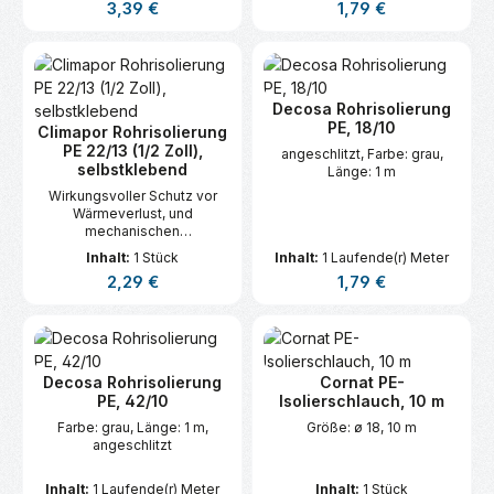
Regulärer Preis:
Regulärer Preis:
3,39 €
1,79 €
Decosa Rohrisolierung
PE, 18/10
Climapor Rohrisolierung
PE 22/13 (1/2 Zoll),
angeschlitzt, Farbe: grau,
selbstklebend
Länge: 1 m
Wirkungsvoller Schutz vor
Wärmeverlust, und
mechanischen
Beschädigungen, zur
Inhalt:
1 Stück
Inhalt:
1 Laufende(r) Meter
effektiven
Regulärer Preis:
Regulärer Preis:
2,29 €
1,79 €
Geräuschdämmung von
Brauch- und
Heizungswasserrohren sowie
Trinkwasserleitungen.
Decosa Rohrisolierung
Cornat PE-
PE, 42/10
Isolierschlauch, 10 m
Farbe: grau, Länge: 1 m,
Größe: ø 18, 10 m
angeschlitzt
Inhalt:
1 Laufende(r) Meter
Inhalt:
1 Stück