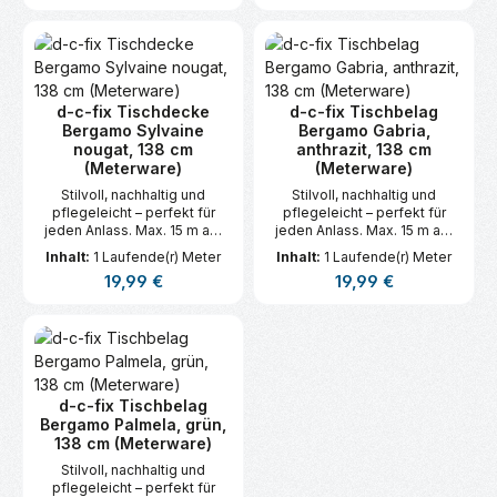
d-c-fix Tischdecke
d-c-fix Tischbelag
Bergamo Sylvaine
Bergamo Gabria,
nougat, 138 cm
anthrazit, 138 cm
(Meterware)
(Meterware)
Stilvoll, nachhaltig und
Stilvoll, nachhaltig und
pflegeleicht – perfekt für
pflegeleicht – perfekt für
jeden Anlass. Max. 15 m am
jeden Anlass. Max. 15 m am
Stück.
Stück.
Inhalt:
1 Laufende(r) Meter
Inhalt:
1 Laufende(r) Meter
Regulärer Preis:
Regulärer Preis:
19,99 €
19,99 €
d-c-fix Tischbelag
Bergamo Palmela, grün,
138 cm (Meterware)
Stilvoll, nachhaltig und
pflegeleicht – perfekt für