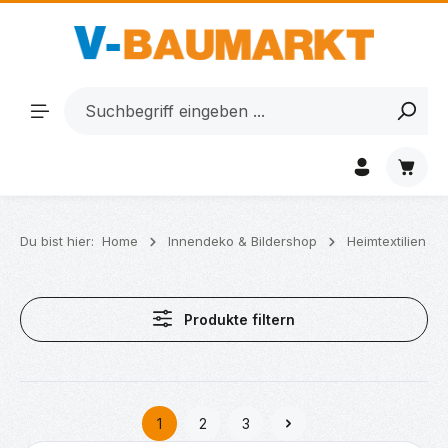
Zum Hauptinhalt springen
Waren
Du bist hier:
Home
Innendeko & Bildershop
Heimtextilien
Produkte filtern
1
2
3
Seite
Seite
Seite