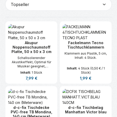
Akupur
Fackelmann Tecno
Noppenschaumstoff
Tischtuchklammern
Platte, 50 x 50 x 3 cm
Klammern aus Plastik, 5 cm,
Inhalt: 4 Stück.
Schallisolierender
Akustikeffekt, Optimal für
Musiker geeignet,
Inhalt:
4 Stück
(0,50 € / 1
Formbeständig und langlebig,
Inhalt:
1 Stück
Stück)
Als Verpackungsmaterial
Regulärer Preis:
Regulärer Preis:
7,99 €
1,99 €
einsetzbar.
d-c-fix Tischdecke
d-c-fix Tischbelag
PVC-free TB Mondina,
Manhattan Victor blau
140 cm (Meterware)