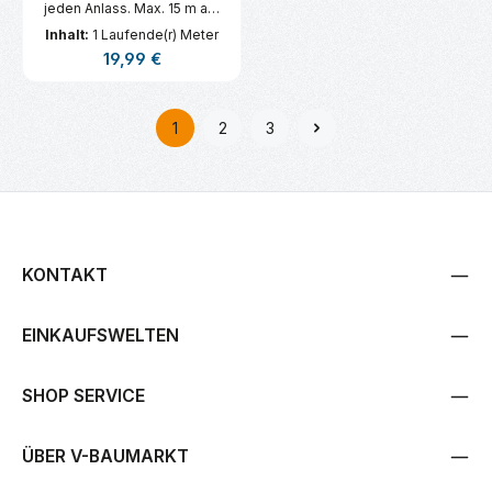
jeden Anlass. Max. 15 m am
Stück.
Inhalt:
1 Laufende(r) Meter
Regulärer Preis:
19,99 €
1
2
3
Seite
Seite
Seite
KONTAKT
EINKAUFSWELTEN
SHOP SERVICE
ÜBER V-BAUMARKT