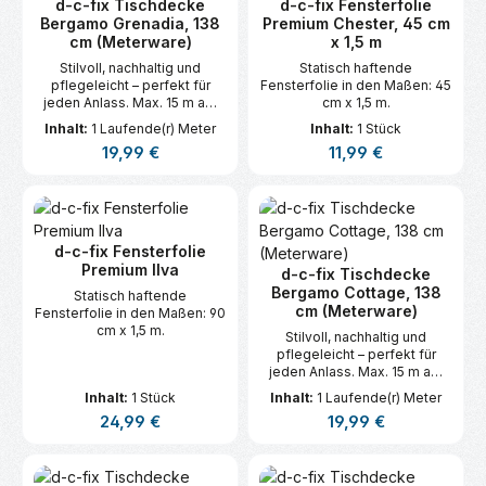
d-c-fix Tischdecke
d-c-fix Fensterfolie
Bergamo Grenadia, 138
Premium Chester, 45 cm
cm (Meterware)
x 1,5 m
Stilvoll, nachhaltig und
Statisch haftende
pflegeleicht – perfekt für
Fensterfolie in den Maßen: 45
jeden Anlass. Max. 15 m am
cm x 1,5 m.
Stück.
Inhalt:
1 Laufende(r) Meter
Inhalt:
1 Stück
Regulärer Preis:
Regulärer Preis:
19,99 €
11,99 €
d-c-fix Fensterfolie
Premium Ilva
d-c-fix Tischdecke
Bergamo Cottage, 138
Statisch haftende
cm (Meterware)
Fensterfolie in den Maßen: 90
cm x 1,5 m.
Stilvoll, nachhaltig und
pflegeleicht – perfekt für
jeden Anlass. Max. 15 m am
Stück.
Inhalt:
1 Stück
Inhalt:
1 Laufende(r) Meter
Regulärer Preis:
Regulärer Preis:
24,99 €
19,99 €