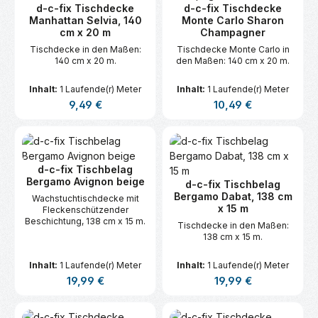
d-c-fix Tischdecke
d-c-fix Tischdecke
Manhattan Selvia, 140
Monte Carlo Sharon
cm x 20 m
Champagner
Tischdecke in den Maßen:
Tischdecke Monte Carlo in
140 cm x 20 m.
den Maßen: 140 cm x 20 m.
Inhalt:
1 Laufende(r) Meter
Inhalt:
1 Laufende(r) Meter
Regulärer Preis:
Regulärer Preis:
9,49 €
10,49 €
d-c-fix Tischbelag
Bergamo Avignon beige
d-c-fix Tischbelag
Bergamo Dabat, 138 cm
Wachstuchtischdecke mit
x 15 m
Fleckenschützender
Beschichtung, 138 cm x 15 m.
Tischdecke in den Maßen:
138 cm x 15 m.
Inhalt:
1 Laufende(r) Meter
Inhalt:
1 Laufende(r) Meter
Regulärer Preis:
Regulärer Preis:
19,99 €
19,99 €