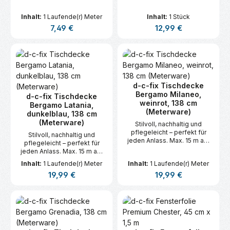
Inhalt:
1 Laufende(r) Meter
Inhalt:
1 Stück
Regulärer Preis:
Regulärer Preis:
7,49 €
12,99 €
d-c-fix Tischdecke
Bergamo Milaneo,
d-c-fix Tischdecke
weinrot, 138 cm
Bergamo Latania,
(Meterware)
dunkelblau, 138 cm
(Meterware)
Stilvoll, nachhaltig und
pflegeleicht – perfekt für
Stilvoll, nachhaltig und
jeden Anlass. Max. 15 m am
pflegeleicht – perfekt für
Stück.
jeden Anlass. Max. 15 m am
Stück.
Inhalt:
1 Laufende(r) Meter
Inhalt:
1 Laufende(r) Meter
Regulärer Preis:
Regulärer Preis:
19,99 €
19,99 €