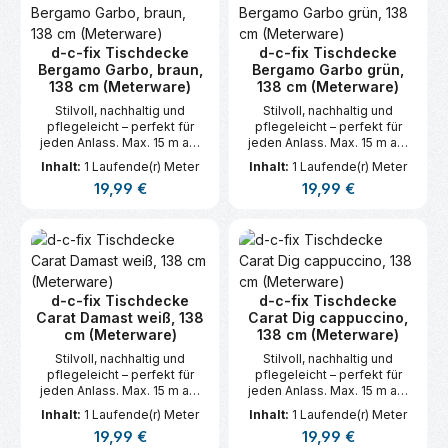
d-c-fix Tischdecke
d-c-fix Tischdecke
Bergamo Garbo, braun,
Bergamo Garbo grün,
138 cm (Meterware)
138 cm (Meterware)
Stilvoll, nachhaltig und
Stilvoll, nachhaltig und
pflegeleicht – perfekt für
pflegeleicht – perfekt für
jeden Anlass. Max. 15 m am
jeden Anlass. Max. 15 m am
Stück.
Stück.
Inhalt:
1 Laufende(r) Meter
Inhalt:
1 Laufende(r) Meter
Regulärer Preis:
Regulärer Preis:
19,99 €
19,99 €
d-c-fix Tischdecke
d-c-fix Tischdecke
Carat Damast weiß, 138
Carat Dig cappuccino,
cm (Meterware)
138 cm (Meterware)
Stilvoll, nachhaltig und
Stilvoll, nachhaltig und
pflegeleicht – perfekt für
pflegeleicht – perfekt für
jeden Anlass. Max. 15 m am
jeden Anlass. Max. 15 m am
Stück.
Stück.
Inhalt:
1 Laufende(r) Meter
Inhalt:
1 Laufende(r) Meter
Regulärer Preis:
Regulärer Preis:
19,99 €
19,99 €