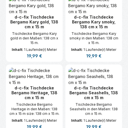
d-c-fix Tischdecke
d-c-fix Tischdecke
Bergamo Kary gold, 138
Bergamo Kary smoky,
cm x 15 m
138 cm x 15 m
Tischdecke Bergamo Kary
Tischdecke Bergamo Kary
gold in den Maßen: 138 cm x
smoky in den Maßen: 138 cm
15 m.
x 15 m.
Inhalt:
1 Laufende(r) Meter
Inhalt:
1 Laufende(r) Meter
Regulärer Preis:
Regulärer Preis:
19,99 €
19,99 €
d-c-fix Tischdecke
d-c-fix Tischdecke
Bergamo Heritage, 138
Bergamo Seashells, 138
cm x 15 m
cm x 15 m
Tischdecke Bergamo
Tischdecke Bergamo
Heritage in den Maßen: 138
Seashells in den Maßen: 138
cm x 15 m size: 138 cm x 15 m.
cm x 15 m.
Inhalt:
1 Laufende(r) Meter
Inhalt:
1 Laufende(r) Meter
Regulärer Preis:
Regulärer Preis:
19,99 €
19,99 €