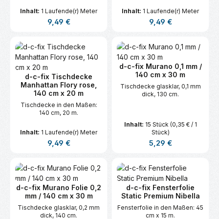
Inhalt:
1 Laufende(r) Meter
Inhalt:
1 Laufende(r) Meter
Regulärer Preis:
Regulärer Preis:
9,49 €
9,49 €
d-c-fix Murano 0,1 mm /
140 cm x 30 m
d-c-fix Tischdecke
Manhattan Flory rose,
Tischdecke glasklar, 0,1 mm
140 cm x 20 m
dick, 130 cm.
Tischdecke in den Maßen:
140 cm, 20 m.
Inhalt:
15 Stück
(0,35 € / 1
Inhalt:
1 Laufende(r) Meter
Stück)
Regulärer Preis:
Regulärer Preis:
9,49 €
5,29 €
d-c-fix Murano Folie 0,2
d-c-fix Fensterfolie
mm / 140 cm x 30 m
Static Premium Nibella
Tischdecke glasklar, 0,2 mm
Fensterfolie in den Maßen: 45
dick, 140 cm.
cm x 15 m.