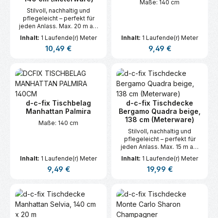
Maße: 140 cm
Stilvoll, nachhaltig und
pflegeleicht – perfekt für
jeden Anlass. Max. 20 m am
Stück.
Inhalt:
1 Laufende(r) Meter
Inhalt:
1 Laufende(r) Meter
Regulärer Preis:
Regulärer Preis:
10,49 €
9,49 €
d-c-fix Tischbelag
d-c-fix Tischdecke
Manhattan Palmira
Bergamo Quadra beige,
138 cm (Meterware)
Maße: 140 cm
Stilvoll, nachhaltig und
pflegeleicht – perfekt für
jeden Anlass. Max. 15 m am
Stück.
Inhalt:
1 Laufende(r) Meter
Inhalt:
1 Laufende(r) Meter
Regulärer Preis:
Regulärer Preis:
9,49 €
19,99 €