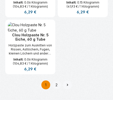
Vertiefungen im Holz.
Vertiefungen im Holz.
Inhalt:
0.06 Kilogramm
Inhalt:
0.15 Kilogramm
(104,83 € / 1 Kilogramm)
(41,93 € / 1 Kilogramm)
Regulärer Preis:
Regulärer Preis:
6,29 €
6,29 €
Clou Holzpaste Nr. 5
Eiche, 60 g Tube
Holzpaste zum Auskitten von
Rissen, Astlöchern, Fugen,
kleinen Löchern und anderen
Vertiefungen im Holz.
Inhalt:
0.06 Kilogramm
(104,83 € / 1 Kilogramm)
Regulärer Preis:
6,29 €
1
2
Seite
Seite