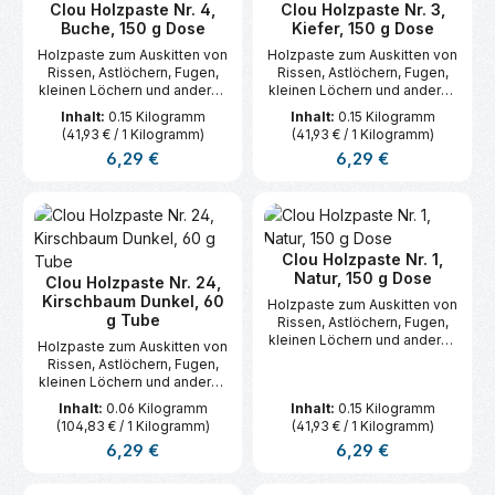
Clou Holzpaste Nr. 4,
Clou Holzpaste Nr. 3,
Buche, 150 g Dose
Kiefer, 150 g Dose
Holzpaste zum Auskitten von
Holzpaste zum Auskitten von
Rissen, Astlöchern, Fugen,
Rissen, Astlöchern, Fugen,
kleinen Löchern und anderen
kleinen Löchern und anderen
Vertiefungen im Holz.
Vertiefungen im Holz.
Inhalt:
0.15 Kilogramm
Inhalt:
0.15 Kilogramm
(41,93 € / 1 Kilogramm)
(41,93 € / 1 Kilogramm)
Regulärer Preis:
Regulärer Preis:
6,29 €
6,29 €
Clou Holzpaste Nr. 1,
Natur, 150 g Dose
Clou Holzpaste Nr. 24,
Kirschbaum Dunkel, 60
Holzpaste zum Auskitten von
g Tube
Rissen, Astlöchern, Fugen,
kleinen Löchern und anderen
Holzpaste zum Auskitten von
Vertiefungen im Holz.
Rissen, Astlöchern, Fugen,
kleinen Löchern und anderen
Vertiefungen im Holz.
Inhalt:
0.06 Kilogramm
Inhalt:
0.15 Kilogramm
(104,83 € / 1 Kilogramm)
(41,93 € / 1 Kilogramm)
Regulärer Preis:
Regulärer Preis:
6,29 €
6,29 €