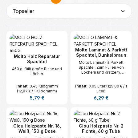
Seite
Seite
Molto Laminat & Parkett
Spachtel, Dunkelbraun
Molto Holz Reparatur
Spachtel
Molto Laminat- & Parkett
Spachtel, Zum Füllen von
450 g, füllt große Risse und
Löchern und Kratzern,
Löcher.
Dauerhaft und
strapazierfähig, 6
Inhalt:
0.45 Kilogramm
Inhalt:
0.05 Liter
(125,80 € / 1
Grundfarben  Über 100
(12,87 € / 1 Kilogramm)
Liter)
Farbtöne abmischbar
Regulärer Preis:
Regulärer Preis:
5,79 €
6,29 €
Clou Holzpaste Nr. 16,
Clou Holzpaste Nr. 2
Weiß, 150 g Dose
Fichte, 60 g Tube