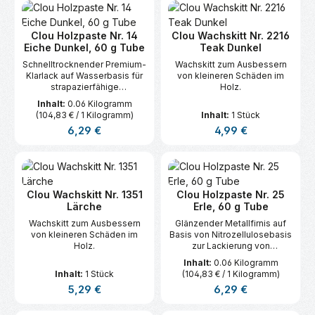
Clou Holzpaste Nr. 14
Clou Wachskitt Nr. 2216
Eiche Dunkel, 60 g Tube
Teak Dunkel
Schnelltrocknender Premium-
Wachskitt zum Ausbessern
Klarlack auf Wasserbasis für
von kleineren Schäden im
strapazierfähige
Holz.
Lackierungen im
Inhalt:
0.06 Kilogramm
Innenbereich, lichtbeständig.
(104,83 € / 1 Kilogramm)
Inhalt:
1 Stück
Regulärer Preis:
Regulärer Preis:
6,29 €
4,99 €
Clou Wachskitt Nr. 1351
Clou Holzpaste Nr. 25
Lärche
Erle, 60 g Tube
Wachskitt zum Ausbessern
Glänzender Metallfirnis auf
von kleineren Schäden im
Basis von Nitrozellulosebasis
Holz.
zur Lackierung von
Ziergenständen im
Inhalt:
0.06 Kilogramm
Innenbereich.
Inhalt:
1 Stück
(104,83 € / 1 Kilogramm)
Regulärer Preis:
Regulärer Preis:
5,29 €
6,29 €