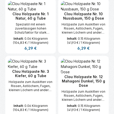
Clou Holzpaste Nr. 1
Clou Holzpaste Nr. 10
Natur, 60 g Tube
Nussbaum, 150 g Dose
Spezialöl mit einem
Holzpaste zum Auskitten von
zuverlässigen hohen
Rissen, Astlöchern, Fugen,
Schutzfaktor für stark
kleinen Löchern und anderen
strapazierte holz Flächen, tief
Vertiefungen im Holz.
Inhalt:
0.06 Kilogramm
Inhalt:
0.15 Kilogramm
eindringend, sehr füllkräftig.
(104,83 € / 1 Kilogramm)
(41,93 € / 1 Kilogramm)
Regulärer Preis:
Regulärer Preis:
6,29 €
6,29 €
Clou Holzpaste Nr. 3
Kiefer, 60 g Tube
Clou Holzpaste Nr. 12
Mahagoni Dunkel, 150 g
Holzpaste zum Auskitten von
Dose
Rissen, Astlöchern, Fugen,
kleinen Löchern und anderen
Holzpaste zum Auskitten von
Vertiefungen im Holz.
Rissen, Astlöchern, Fugen,
kleinen Löchern und anderen
Vertiefungen im Holz.
Inhalt:
0.06 Kilogramm
Inhalt:
0.15 Kilogramm
(104,83 € / 1 Kilogramm)
(41,93 € / 1 Kilogramm)