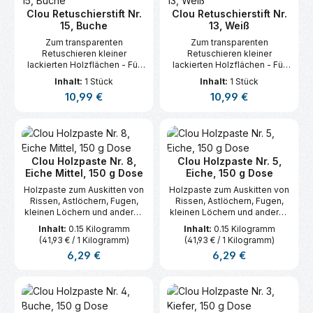
Clou Retuschierstift Nr.
Clou Retuschierstift Nr.
15, Buche
13, Weiß
Zum transparenten
Zum transparenten
Retuschieren kleiner
Retuschieren kleiner
lackierten Holzflächen - Für
lackierten Holzflächen - Für
Innen.
Innen.
Inhalt:
1 Stück
Inhalt:
1 Stück
Regulärer Preis:
Regulärer Preis:
10,99 €
10,99 €
Clou Holzpaste Nr. 8,
Clou Holzpaste Nr. 5,
Eiche Mittel, 150 g Dose
Eiche, 150 g Dose
Holzpaste zum Auskitten von
Holzpaste zum Auskitten von
Rissen, Astlöchern, Fugen,
Rissen, Astlöchern, Fugen,
kleinen Löchern und anderen
kleinen Löchern und anderen
Vertiefungen im Holz.
Vertiefungen im Holz.
Inhalt:
0.15 Kilogramm
Inhalt:
0.15 Kilogramm
(41,93 € / 1 Kilogramm)
(41,93 € / 1 Kilogramm)
Regulärer Preis:
Regulärer Preis:
6,29 €
6,29 €