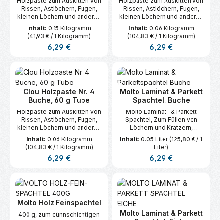
Holzpaste zum Auskitten von
Holzpaste zum Auskitten von
Rissen, Astlöchern, Fugen,
Rissen, Astlöchern, Fugen,
kleinen Löchern und anderen
kleinen Löchern und anderen
Vertiefungen im Holz.
Vertiefungen im Holz.
Inhalt:
0.15 Kilogramm
Inhalt:
0.06 Kilogramm
(41,93 € / 1 Kilogramm)
(104,83 € / 1 Kilogramm)
Regulärer Preis:
Regulärer Preis:
6,29 €
6,29 €
Clou Holzpaste Nr. 4
Molto Laminat & Parkett
Buche, 60 g Tube
Spachtel, Buche
Holzpaste zum Auskitten von
Molto Laminat- & Parkett
Rissen, Astlöchern, Fugen,
Spachtel, Zum Füllen von
kleinen Löchern und anderen
Löchern und Kratzern,
Vertiefungen im Holz.
Dauerhaft und
Inhalt:
0.06 Kilogramm
Inhalt:
0.05 Liter
(125,80 € / 1
strapazierfähig, 6
(104,83 € / 1 Kilogramm)
Liter)
Grundfarben - Über 100
Regulärer Preis:
Regulärer Preis:
6,29 €
6,29 €
Farbtöne abmischbar
Molto Holz Feinspachtel
Molto Laminat & Parkett
400 g, zum dünnschichtigen