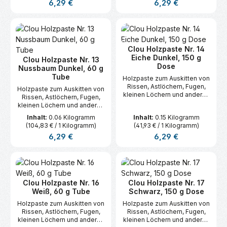
Regulärer Preis:
Regulärer Preis:
6,29 €
6,29 €
Clou Holzpaste Nr. 14
Eiche Dunkel, 150 g
Clou Holzpaste Nr. 13
Dose
Nussbaum Dunkel, 60 g
Tube
Holzpaste zum Auskitten von
Rissen, Astlöchern, Fugen,
Holzpaste zum Auskitten von
kleinen Löchern und anderen
Rissen, Astlöchern, Fugen,
Vertiefungen im Holz.
kleinen Löchern und anderen
Vertiefungen im Holz.
Inhalt:
0.06 Kilogramm
Inhalt:
0.15 Kilogramm
(104,83 € / 1 Kilogramm)
(41,93 € / 1 Kilogramm)
Regulärer Preis:
Regulärer Preis:
6,29 €
6,29 €
Clou Holzpaste Nr. 16
Clou Holzpaste Nr. 17
Weiß, 60 g Tube
Schwarz, 150 g Dose
Holzpaste zum Auskitten von
Holzpaste zum Auskitten von
Rissen, Astlöchern, Fugen,
Rissen, Astlöchern, Fugen,
kleinen Löchern und anderen
kleinen Löchern und anderen