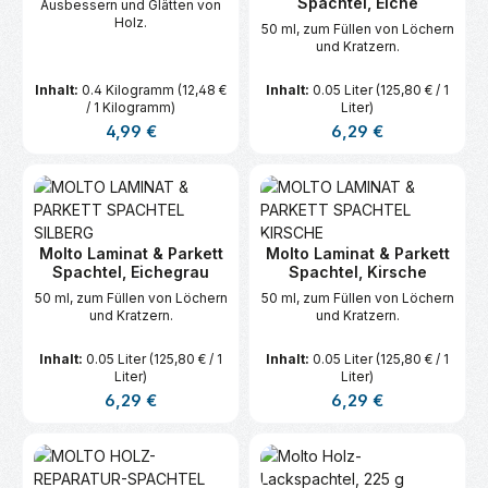
Spachtel, Eiche
Ausbessern und Glätten von
Holz.
50 ml, zum Füllen von Löchern
und Kratzern.
Inhalt:
0.4 Kilogramm
(12,48 €
Inhalt:
0.05 Liter
(125,80 € / 1
/ 1 Kilogramm)
Liter)
Regulärer Preis:
Regulärer Preis:
4,99 €
6,29 €
Molto Laminat & Parkett
Molto Laminat & Parkett
Spachtel, Eichegrau
Spachtel, Kirsche
50 ml, zum Füllen von Löchern
50 ml, zum Füllen von Löchern
und Kratzern.
und Kratzern.
Inhalt:
0.05 Liter
(125,80 € / 1
Inhalt:
0.05 Liter
(125,80 € / 1
Liter)
Liter)
Regulärer Preis:
Regulärer Preis:
6,29 €
6,29 €