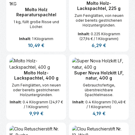
Molto Holz-
Lackspachtel, 225 g
Molto Holz
Reparaturspachtel
Zum Feinglätten, von neuen
oder bereits gestrichenen
1 kg, füllt große Risse und
Holzuntergründen.
Löcher.
Inhalt:
0.225 Kilogramm
Inhalt:
1 Kilogramm
(27,96 € / 1 Kilogramm)
Regulärer Preis:
Regulärer Preis:
10,49 €
6,29 €
Molto Holz-
Super Nova Holzkitt LF,
Lackspachtel, 400 g
natur, 400 g
Zum Feinglätten, von neuen
Gebrauchsfertige,
oder bereits gestrichenen
überstreichbare
Holzuntergründen.
Spachtelmasse.
Inhalt:
0.4 Kilogramm
(24,97 €
Inhalt:
0.4 Kilogramm
(10,48 €
/ 1 Kilogramm)
/ 1 Kilogramm)
Regulärer Preis:
Regulärer Preis:
9,99 €
4,19 €