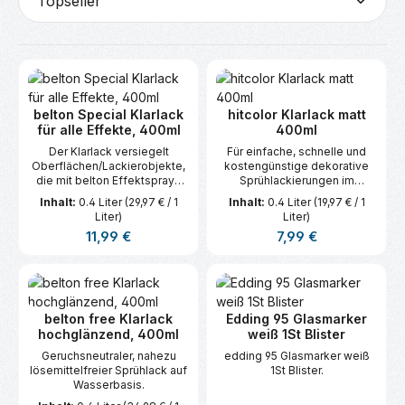
belton Special Klarlack
hitcolor Klarlack matt
für alle Effekte, 400ml
400ml
Der Klarlack versiegelt
Für einfache, schnelle und
Oberflächen/Lackierobjekte,
kostengünstige dekorative
die mit belton Effektsprays
Sprühlackierungen im
oder anderen Lacken, lackiert
Bereich, Haus, Hobby, Garten
Inhalt:
0.4 Liter
(29,97 € / 1
Inhalt:
0.4 Liter
(19,97 € / 1
wurden.
und Werkstatt. Innen und
Liter)
Liter)
außen einsetzbar.
Regulärer Preis:
Regulärer Preis:
11,99 €
7,99 €
belton free Klarlack
Edding 95 Glasmarker
hochglänzend, 400ml
weiß 1St Blister
Geruchsneutraler, nahezu
edding 95 Glasmarker weiß
lösemittelfreier Sprühlack auf
1St Blister.
Wasserbasis.