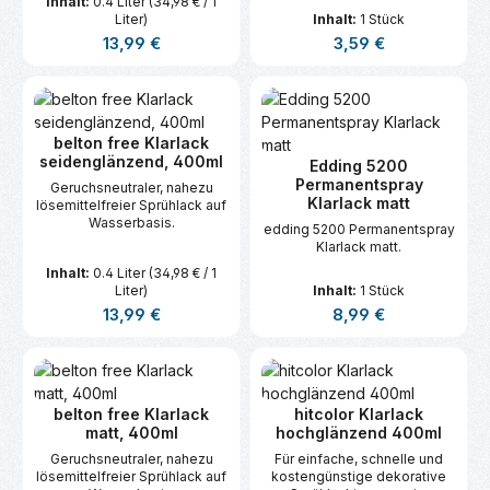
Inhalt:
0.4 Liter
(34,98 € / 1
Liter)
Inhalt:
1 Stück
Regulärer Preis:
Regulärer Preis:
13,99 €
3,59 €
belton free Klarlack
seidenglänzend, 400ml
Edding 5200
Permanentspray
Geruchsneutraler, nahezu
Klarlack matt
lösemittelfreier Sprühlack auf
Wasserbasis.
edding 5200 Permanentspray
Klarlack matt.
Inhalt:
0.4 Liter
(34,98 € / 1
Liter)
Inhalt:
1 Stück
Regulärer Preis:
Regulärer Preis:
13,99 €
8,99 €
belton free Klarlack
hitcolor Klarlack
matt, 400ml
hochglänzend 400ml
Geruchsneutraler, nahezu
Für einfache, schnelle und
lösemittelfreier Sprühlack auf
kostengünstige dekorative