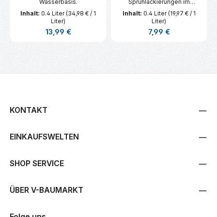
Wasserbasis.
Sprühlackierungen im
Bereich, Haus, Hobby, Garten
Inhalt:
0.4 Liter
(34,98 € / 1
Inhalt:
0.4 Liter
(19,97 € / 1
und Werkstatt. Innen und
Liter)
Liter)
außen einsetzbar.
Regulärer Preis:
Regulärer Preis:
13,99 €
7,99 €
KONTAKT
EINKAUFSWELTEN
SHOP SERVICE
ÜBER V-BAUMARKT
Folge uns