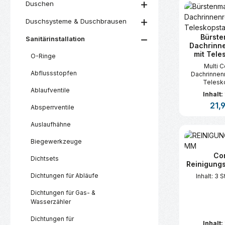
Duschen
Duschsysteme & Duschbrausen
Bürst
Sanitärinstallation
Dachrinne
mit Tele
O-Ringe
Multi 
Abflussstopfen
Dachrinnenr
Telesko
Ablaufventile
Kunststo
Inhalt:
Regul
21,
Absperrventile
Auslaufhähne
Produk
Biegewerkzeuge
Co
Dichtsets
Reinigun
Dichtungen für Abläufe
Inhalt: 3 
Dichtungen für Gas- &
Wasserzähler
Dichtungen für
Inhalt: