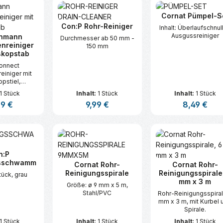
Cornat Pümpel-S
Con:P Rohr-Reiniger
Inhalt: Überlaufschnull
Ausgussreiniger
enmann
Durchmesser ab 50 mm -
nreiniger
150 mm
skopstab
Connect
einiger mit
pstiel,
ffkörper
1 Stück
Inhalt:
1 Stück
Inhalt:
1 Stück
ärer Preis:
99 €
Regulärer Preis:
9,99 €
Regulärer Prei
8,49 €
t Anzahl: Gib den gewünschten Wert ei
Produkt Anzahl: Gib den gew
Produkt An
n:P
gsschwamm
Cornat Rohr-
Cornat Rohr-
Reinigungsspirale
Reinigungsspirale
Stück, grau
mm x 3 m
Größe: ø 9 mm x 5 m,
Stahl/PVC
Rohr-Reinigungsspiral
mm x 3 m, mit Kurbel 
Spirale.
1 Stück
Inhalt:
1 Stück
Inhalt:
1 Stück