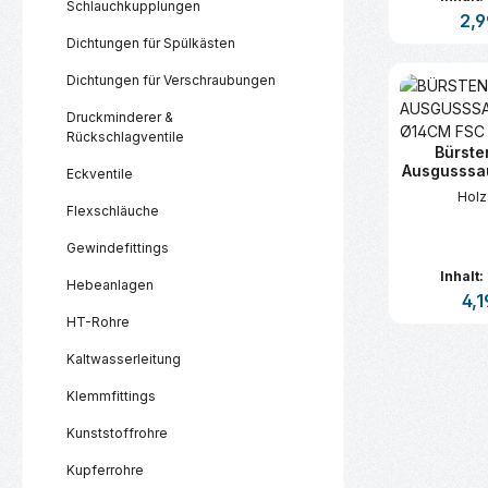
Schlauchkupplungen
Regu
2,9
Dichtungen für Spülkästen
Produk
Dichtungen für Verschraubungen
Druckminderer &
Rückschlagventile
Bürst
Ausgusssa
Eckventile
Holz
Flexschläuche
Gewindefittings
Inhalt:
Hebeanlagen
Regu
4,1
HT-Rohre
Produk
Kaltwasserleitung
Klemmfittings
Kunststoffrohre
Kupferrohre