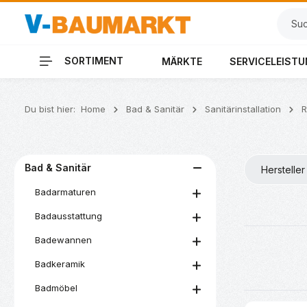
 Hauptinhalt springen
Zur Suche springen
Zur Hauptnavigation springen
SORTIMENT
MÄRKTE
SERVICELEIST
Du bist hier:
Home
Bad & Sanitär
Sanitärinstallation
R
Bad & Sanitär
Hersteller
Badarmaturen
Badausstattung
Badewannen
Badkeramik
Badmöbel