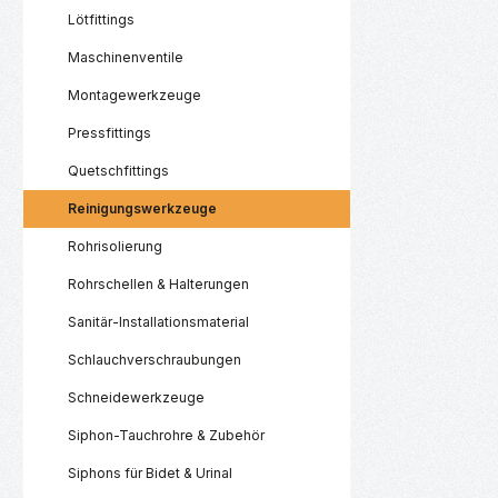
Lötfittings
Maschinenventile
Montagewerkzeuge
Pressfittings
Quetschfittings
Reinigungswerkzeuge
Rohrisolierung
Rohrschellen & Halterungen
Sanitär-Installationsmaterial
Schlauchverschraubungen
Schneidewerkzeuge
Siphon-Tauchrohre & Zubehör
Siphons für Bidet & Urinal