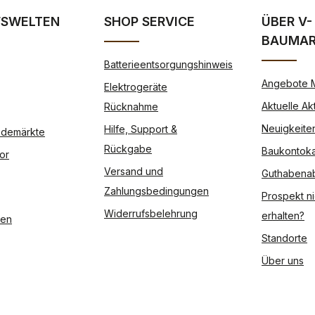
FSWELTEN
SHOP SERVICE
ÜBER V-
BAUMA
Batterieentsorgungshinweis
Angebote 
Elektrogeräte
Aktuelle Ak
Rücknahme
Neuigkeite
Hilfe, Support &
Modemärkte
Rückgabe
Baukontoka
or
Versand und
Guthabena
Zahlungsbedingungen
Prospekt ni
Widerrufsbelehrung
erhalten?
ßen
Standorte
Über uns