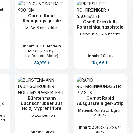
et
Cornat Rohr-
er,
Reinigungsspirale
Con:P Pressluft-
Rohrreinigungspistole
Maße: 9 mm x 10 m
Farbe: blau, 4 Aufsätze
Inhalt:
10 Laufende(r)
Meter
(2,50 € / 1
Laufende(r) Meter)
Inhalt:
1 Stück
s:
Regulärer Preis:
24,99 €
Regulärer Preis:
15,99 €
n oder benutze die Schaltflächen um d
ünschten Wert ein oder benutze die Sc
zahl: Gib den gewünschten Wert ein ode
Produkt Anzahl: Gib den gewünsc
Produkt Anzahl:
Bürstenmann
Cornat Rapid
, 6
Dachschrubber aus
Ausgussreiniger-Strip
Holz, Myprenfribre
Material: Kunststoff, grün,
2 Stück
e 6
Holzkörper roh
und
Inhalt:
2 Stück
(2,75 € / 1
Inhalt:
1 Stück
Stück)