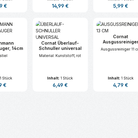
lärer Preis:
9 €
Regulärer Preis:
14,99 €
Regulärer Prei
5,99 €
t Anzahl: Gib den gewünschten Wert ei
Produkt Anzahl: Gib den gew
Produkt An
Cornat
Ausgussreinige
enmann
Cornat Überlauf-
uger, 14cm
Schnuller universal
Ausgussreiniger 11 
stiel
Material: Kunststoff, rot
1 Stück
Inhalt:
1 Stück
Inhalt:
1 Stück
lärer Preis:
9 €
Regulärer Preis:
6,49 €
Regulärer Prei
4,79 €
t Anzahl: Gib den gewünschten Wert ei
Produkt Anzahl: Gib den gew
Produkt An