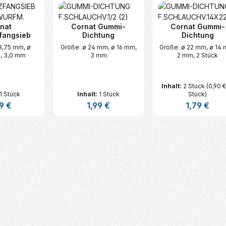
nat
Cornat Gummi-
Cornat Gummi-
fangsieb
Dichtung
Dichtung
Größe: ø 24 mm, ø 16 mm,
Größe: ø 22 mm, ø 14
, 3,0 mm
3 mm
2 mm, 2 Stück
Inhalt:
2 Stück
(0,90 €
1 Stück
Inhalt:
1 Stück
Stück)
lärer Preis:
9 €
Regulärer Preis:
1,99 €
Regulärer Pre
1,79 €
t Anzahl: Gib den gewünschten Wert ei
Produkt Anzahl: Gib den gew
Produkt An