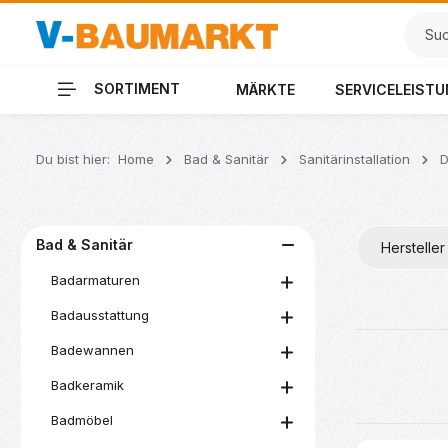
 Hauptinhalt springen
Zur Suche springen
Zur Hauptnavigation springen
SORTIMENT
MÄRKTE
SERVICELEIST
Du bist hier:
Home
Bad & Sanitär
Sanitärinstallation
D
Bad & Sanitär
Hersteller
Badarmaturen
Badausstattung
Badewannen
Badkeramik
Badmöbel