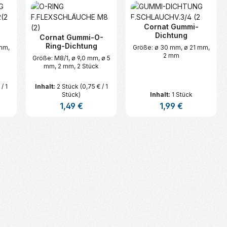
Cornat Gummi-
Dichtung
Cornat Gummi-O-
Ring-Dichtung
 mm,
Größe: ø 30 mm, ø 21 mm,
2 mm
Größe: M8/1, ø 9,0 mm, ø 5
mm, 2 mm, 2 Stück
 / 1
Inhalt:
2 Stück
(0,75 € / 1
Stück)
Inhalt:
1 Stück
is:
Regulärer Preis:
1,49 €
Regulärer Preis:
1,99 €
n oder benutze die Schaltflächen um d
ünschten Wert ein oder benutze die Sc
zahl: Gib den gewünschten Wert ein ode
Produkt Anzahl: Gib den gewünsc
Produkt Anzahl: