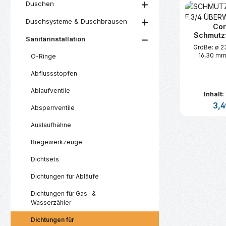
Duschen
Duschsysteme & Duschbrausen
Cor
Schmutz
Sanitärinstallation
Größe: ø 23,75 mm, ø
16,30 mm
O-Ringe
Abflussstopfen
Ablaufventile
Inhalt:
Regu
3,4
Absperrventile
Auslaufhähne
Produk
Biegewerkzeuge
Dichtsets
Dichtungen für Abläufe
Dichtungen für Gas- &
Wasserzähler
Dichtungen für