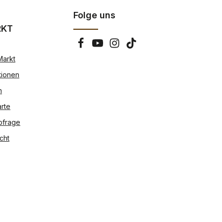
Folge uns
RKT
Markt
tionen
n
rte
bfrage
cht