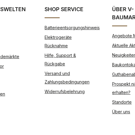
FSWELTEN
SHOP SERVICE
ÜBER V-
BAUMA
Batterieentsorgungshinweis
Angebote 
Elektrogeräte
Aktuelle Ak
Rücknahme
Neuigkeite
Hilfe, Support &
Modemärkte
Rückgabe
Baukontoka
or
Versand und
Guthabena
Zahlungsbedingungen
Prospekt ni
Widerrufsbelehrung
erhalten?
ßen
Standorte
Über uns