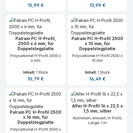
Regulärer Preis:
Regulärer Preis:
15,99 €
13,99 €
Palram PC H-Profil,
Palram PC H-Profil 2500
2000 x 6 mm, für
x 10 mm, für
Doppelstegplatte
Doppelstegplatte
Polycarbonat H-Profil 2000 x
Polycarbonat H-Profil 2500 x
6 mm
10 mm
Inhalt:
1 Stück
Inhalt:
1 Stück
Regulärer Preis:
Regulärer Preis:
10,79 €
16,49 €
Alfer H-Profil 16 x 22,5 x
1,5 mm, silber
Palram PC H-Profil 2500
x 16 mm, für
Aluminium, eloxiert, H-Profil,
Doppelstegplatte
Länge: 1 m
Polycarbonat H-Profil 2500 x