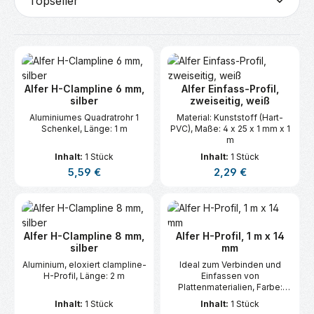
Alfer H-Clampline 6 mm,
Alfer Einfass-Profil,
silber
zweiseitig, weiß
Aluminiumes Quadratrohr 1
Material: Kunststoff (Hart-
Schenkel, Länge: 1 m
PVC), Maße: 4 x 25 x 1 mm x 1
m
Inhalt:
1 Stück
Inhalt:
1 Stück
Regulärer Preis:
Regulärer Preis:
5,59 €
2,29 €
Alfer H-Clampline 8 mm,
Alfer H-Profil, 1 m x 14
silber
mm
Aluminium, eloxiert clampline-
Ideal zum Verbinden und
H-Profil, Länge: 2 m
Einfassen von
Plattenmaterialien, Farbe:
silber
Inhalt:
1 Stück
Inhalt:
1 Stück