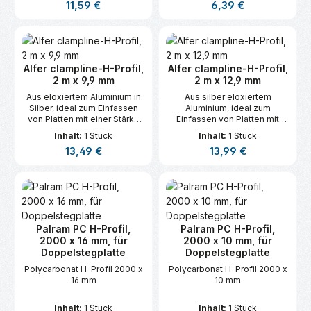
Regulärer Preis:
Regulärer Preis:
11,59 €
6,39 €
Alfer clampline-H-Profil,
Alfer clampline-H-Profil,
2 m x 9,9 mm
2 m x 12,9 mm
Aus eloxiertem Aluminium in
Aus silber eloxiertem
Silber, ideal zum Einfassen
Aluminium, ideal zum
von Platten mit einer Stärke
Einfassen von Platten mit
von 10 mm.
einer Stärke von 13 mm.
Inhalt:
1 Stück
Inhalt:
1 Stück
Regulärer Preis:
Regulärer Preis:
13,49 €
13,99 €
Palram PC H-Profil,
Palram PC H-Profil,
2000 x 16 mm, für
2000 x 10 mm, für
Doppelstegplatte
Doppelstegplatte
Polycarbonat H-Profil 2000 x
Polycarbonat H-Profil 2000 x
16 mm
10 mm
Inhalt:
1 Stück
Inhalt:
1 Stück