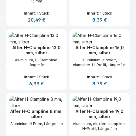
16 mm
Inhalt:
1 Stück
Inhalt:
1 Stück
Regulärer Preis:
Regulärer Preis:
20,49 €
8,39 €
Alfer H-Clampline 13,0
Alfer H-Clampline 16,0
mm, silber
mm, silber
Aluminium, H-Clampline,
Aluminium, eloxiert,
Länge: 1m
clampline-H-Profil, Länge: 1 m
Inhalt:
1 Stück
Inhalt:
1 Stück
Regulärer Preis:
Regulärer Preis:
6,99 €
8,79 €
Alfer H-Clampline 8 mm,
Alfer H-Clampline 19,0
silber
mm, silber
Aluminium H Form, Länge: 1 m
Aluminium, eloxiert clampline-
H-Profil, Länge: 1 m