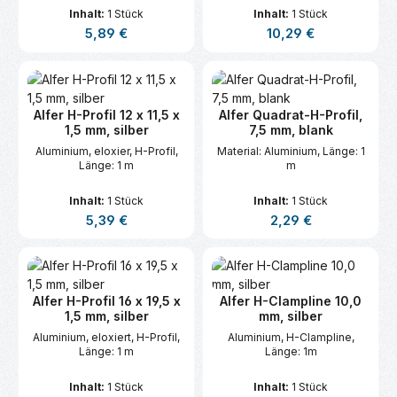
Inhalt:
1 Stück
Inhalt:
1 Stück
Regulärer Preis:
Regulärer Preis:
5,89 €
10,29 €
Alfer H-Profil 12 x 11,5 x
Alfer Quadrat-H-Profil,
1,5 mm, silber
7,5 mm, blank
Aluminium, eloxier, H-Profil,
Material: Aluminium, Länge: 1
Länge: 1 m
m
Inhalt:
1 Stück
Inhalt:
1 Stück
Regulärer Preis:
Regulärer Preis:
5,39 €
2,29 €
Alfer H-Profil 16 x 19,5 x
Alfer H-Clampline 10,0
1,5 mm, silber
mm, silber
Aluminium, eloxiert, H-Profil,
Aluminium, H-Clampline,
Länge: 1 m
Länge: 1m
Inhalt:
1 Stück
Inhalt:
1 Stück