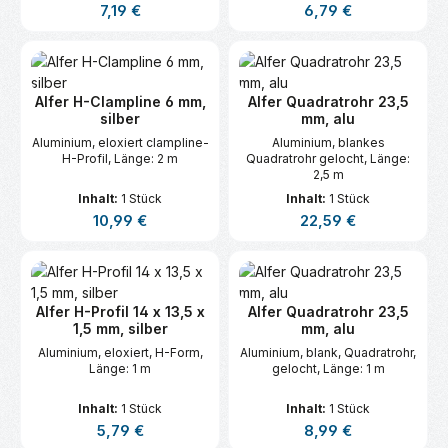
Regulärer Preis:
Regulärer Preis:
7,19 €
6,79 €
Alfer H-Clampline 6 mm,
Alfer Quadratrohr 23,5
silber
mm, alu
Aluminium, eloxiert clampline-
Aluminium, blankes
H-Profil, Länge: 2 m
Quadratrohr gelocht, Länge:
2,5 m
Inhalt:
1 Stück
Inhalt:
1 Stück
Regulärer Preis:
Regulärer Preis:
10,99 €
22,59 €
Alfer H-Profil 14 x 13,5 x
Alfer Quadratrohr 23,5
1,5 mm, silber
mm, alu
Aluminium, eloxiert, H-Form,
Aluminium, blank, Quadratrohr,
Länge: 1 m
gelocht, Länge: 1 m
Inhalt:
1 Stück
Inhalt:
1 Stück
Regulärer Preis:
Regulärer Preis:
5,79 €
8,99 €