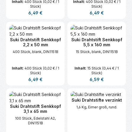
Inhalt:
400 Stück
(0,02 € / 1
Inhalt:
400 Stück
(0,02 € / 1
Stück)
Stück)
Regulärer Preis:
Regulärer Preis:
6,49 €
6,49 €
Suki Drahtstift Senkkopf
Suki Drahtstift Senkkopf
2,2 x 50 mm
5,5 x 160 mm
400 Stück, blank, DIN1151B
15 Stück, blank, DIN1151B
Inhalt:
400 Stück
(0,02 € / 1
Inhalt:
15 Stück
(0,44 € / 1
Stück)
Stück)
Regulärer Preis:
Regulärer Preis:
6,49 €
6,59 €
Suki Drahtstifte verzinkt
Suki Drahtstift Senkkopf
1,6 Kg, Eimer groß, rund.
3,1 x 65 mm
100 Stück, Edelstahl A2,
DIN1151B