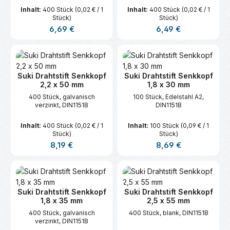
Inhalt:
400 Stück
(0,02 € / 1
Inhalt:
400 Stück
(0,02 € / 1
Stück)
Stück)
Regulärer Preis:
Regulärer Preis:
6,69 €
6,49 €
Suki Drahtstift Senkkopf
Suki Drahtstift Senkkopf
2,2 x 50 mm
1,8 x 30 mm
400 Stück, galvanisch
100 Stück, Edelstahl A2,
verzinkt, DIN1151B
DIN1151B
Inhalt:
400 Stück
(0,02 € / 1
Inhalt:
100 Stück
(0,09 € / 1
Stück)
Stück)
Regulärer Preis:
Regulärer Preis:
8,19 €
8,69 €
Suki Drahtstift Senkkopf
Suki Drahtstift Senkkopf
1,8 x 35 mm
2,5 x 55 mm
400 Stück, galvanisch
400 Stück, blank, DIN1151B
verzinkt, DIN1151B