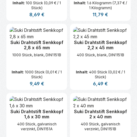
Inhalt:
100 Stück
(0,09 € / 1
Inhalt:
1.6 Kilogramm
(7,37 € /
Stück)
1 Kilogramm)
Regulärer Preis:
Regulärer Preis:
8,69 €
11,79 €
Suki Drahtstift Senkkopf
Suki Drahtstift Senkkopf
2,8 x 65 mm
2,2 x 45 mm
1000 Stück, blank, DIN1151B
400 Stück, blank, DIN1151B
Inhalt:
1000 Stück
(0,01 € / 1
Inhalt:
400 Stück
(0,02 € / 1
Stück)
Stück)
Regulärer Preis:
Regulärer Preis:
9,49 €
6,49 €
Suki Drahtstift Senkkopf
Suki Drahtstift Senkkopf
1,6 x 30 mm
2 x 40 mm
400 Stück, galvanisch
400 Stück, galvanisch
verzinkt, DIN1151A
verzinkt, DIN1151B