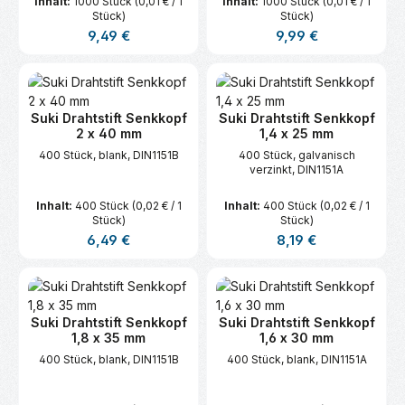
Inhalt:
1000 Stück
(0,01 € / 1
Inhalt:
1000 Stück
(0,01 € / 1
Stück)
Stück)
Regulärer Preis:
Regulärer Preis:
9,49 €
9,99 €
Suki Drahtstift Senkkopf
Suki Drahtstift Senkkopf
2 x 40 mm
1,4 x 25 mm
400 Stück, blank, DIN1151B
400 Stück, galvanisch
verzinkt, DIN1151A
Inhalt:
400 Stück
(0,02 € / 1
Inhalt:
400 Stück
(0,02 € / 1
Stück)
Stück)
Regulärer Preis:
Regulärer Preis:
6,49 €
8,19 €
Suki Drahtstift Senkkopf
Suki Drahtstift Senkkopf
1,8 x 35 mm
1,6 x 30 mm
400 Stück, blank, DIN1151B
400 Stück, blank, DIN1151A