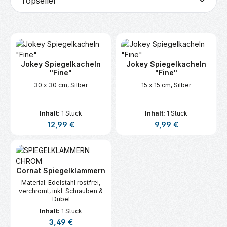
Jokey Spiegelkacheln
Jokey Spiegelkacheln
"Fine"
"Fine"
30 x 30 cm, Silber
15 x 15 cm, Silber
Inhalt:
1 Stück
Inhalt:
1 Stück
Regulärer Preis:
Regulärer Preis:
12,99 €
9,99 €
Cornat Spiegelklammern
Material: Edelstahl rostfrei,
verchromt, inkl. Schrauben &
Dübel
Inhalt:
1 Stück
Regulärer Preis:
3,49 €