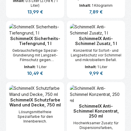
Inhalt:
0.5 Liter
(27,98 € / 1
Deckenflächen.
Liter)
Inhalt:
1 Kilogramm
Regulärer Preis:
Regulärer Preis:
13,99 €
7,89 €
SchimmelX Sicherheits-
SchimmelX Anti-
Tiefengrund, 1 l
Schimmel Zusatz, 1 l
Gebrauchsfertige Spezial-
Konzentrat für Sofort- und
Grundierung mit Langzeit-
Langzeitschutz vor Schimmel
Filmschutz gegen
und mikrobiellem Befall.
Schimmelbefall.
Inhalt:
1 Liter
Inhalt:
1 Liter
Regulärer Preis:
Regulärer Preis:
10,49 €
9,99 €
SchimmelX Schutzfarbe
Wand und Decke, 750 ml
SchimmelX Anti-
Schimmel Konzentrat,
Lösungsmittelfreie
250 ml
Spezialfarbe für den
Innenbereich.
Hochwirksamer Zusatz für
Dispersionsfarben,