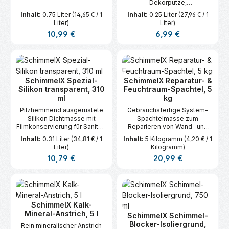
Dekorputze,
Fertigspachtelmassen und
Inhalt:
0.75 Liter
(14,65 € / 1
Inhalt:
0.25 Liter
(27,96 € / 1
ähnliche wasserbasierte
Liter)
Liter)
Produkte.
Regulärer Preis:
Regulärer Preis:
10,99 €
6,99 €
SchimmelX Spezial-
SchimmelX Reparatur- &
Silikon transparent, 310
Feuchtraum-Spachtel, 5
ml
kg
Pilzhemmend ausgerüstete
Gebrauchsfertige System-
Silikon Dichtmasse mit
Spachtelmasse zum
Filmkonservierung für Sanitär-
Reparieren von Wand- und
und Feuchträume.
Deckenflächen.
Inhalt:
0.31 Liter
(34,81 € / 1
Inhalt:
5 Kilogramm
(4,20 € / 1
Liter)
Kilogramm)
Regulärer Preis:
Regulärer Preis:
10,79 €
20,99 €
SchimmelX Kalk-
Mineral-Anstrich, 5 l
SchimmelX Schimmel-
Blocker-Isoliergrund,
Rein mineralischer Anstrich