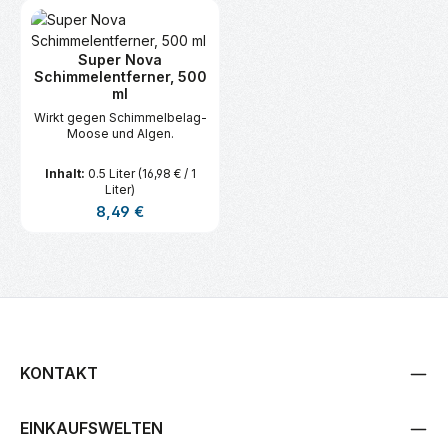
Super Nova
Schimmelentferner, 500
ml
Wirkt gegen Schimmelbelag-
Moose und Algen.
Inhalt:
0.5 Liter
(16,98 € / 1
Liter)
Regulärer Preis:
8,49 €
KONTAKT
EINKAUFSWELTEN