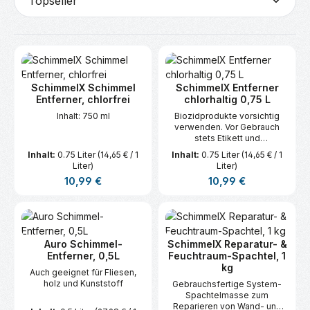
SchimmelX Schimmel
SchimmelX Entferner
Entferner, chlorfrei
chlorhaltig 0,75 L
Inhalt: 750 ml
Biozidprodukte vorsichtig
verwenden. Vor Gebrauch
stets Etikett und
Produktinformationen lesen!
Inhalt:
0.75 Liter
(14,65 € / 1
Inhalt:
0.75 Liter
(14,65 € / 1
Liter)
Liter)
Regulärer Preis:
Regulärer Preis:
10,99 €
10,99 €
Auro Schimmel-
SchimmelX Reparatur- &
Entferner, 0,5L
Feuchtraum-Spachtel, 1
kg
Auch geeignet für Fliesen,
holz und Kunststoff
Gebrauchsfertige System-
Spachtelmasse zum
Reparieren von Wand- und