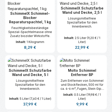
SchimmelX Schutzfarbe
Wand und Decke, 2,5 l
SchimmelX Schimmel-
Blocker
Lösungsmittelfreie
Reparaturspachtel, 1 kg
Spezialfarbe für den
Innenbereich.
Feuchtigkeitsbeständige
Spezial-Spachtelmasse ohne
Zusatz biozider Wirkstoffe.
Inhalt:
2.5 Liter
(9,20 € / 1
Inhalt:
1 Kilogramm
Liter)
Regulärer Preis:
Regulärer Preis:
8,29 €
22,99 €
SchimmelX Schutzfarbe
Molto Schimmel
Wand und Decke, 5 l
Entferner BP
Lösungsmittelfreie
Zum Entfernen von Schimmel
Spezialfarbe für den
und Stockflecken, 500 ml für
Innenbereich.
ca. 4-6 m², Fugen, Stein Gips,
Holz.
Inhalt:
0.5 Liter
(19,98 € / 1
Inhalt:
5 Liter
(7,60 € / 1 Liter)
Liter)
Regulärer Preis:
Regulärer Preis:
37,99 €
9,99 €