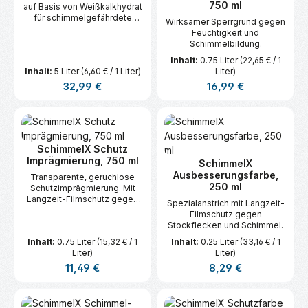
750 ml
auf Basis von Weißkalkhydrat
für schimmelgefährdete
Wirksamer Sperrgrund gegen
Untergründe.
Feuchtigkeit und
Schimmelbildung.
Inhalt:
0.75 Liter
(22,65 € / 1
Inhalt:
5 Liter
(6,60 € / 1 Liter)
Liter)
Regulärer Preis:
Regulärer Preis:
32,99 €
16,99 €
SchimmelX Schutz
Imprägmierung, 750 ml
SchimmelX
Ausbesserungsfarbe,
Transparente, geruchlose
250 ml
Schutzimprägmierung. Mit
Langzeit-Filmschutz gegen
Spezialanstrich mit Langzeit-
Schimmelbefall.
Filmschutz gegen
Stockflecken und Schimmel.
Inhalt:
0.75 Liter
(15,32 € / 1
Inhalt:
0.25 Liter
(33,16 € / 1
Liter)
Liter)
Regulärer Preis:
Regulärer Preis:
11,49 €
8,29 €