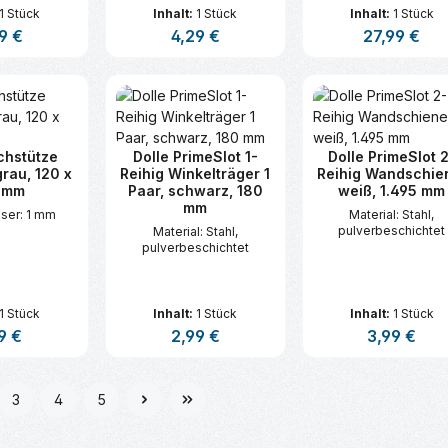
1 Stück
Inhalt:
1 Stück
Inhalt:
1 Stück
lärer Preis:
9 €
Regulärer Preis:
4,29 €
Regulärer Prei
27,99 €
t Anzahl: Gib den gewünschten Wert ei
Produkt Anzahl: Gib den gew
Produkt An
chstütze
Dolle PrimeSlot 1-
Dolle PrimeSlot 
rau, 120 x
Reihig Winkelträger 1
Reihig Wandschie
 mm
Paar, schwarz, 180
weiß, 1.495 mm
mm
ser: 1 mm
Material: Stahl,
pulverbeschichtet
Material: Stahl,
pulverbeschichtet
1 Stück
Inhalt:
1 Stück
Inhalt:
1 Stück
lärer Preis:
9 €
Regulärer Preis:
2,99 €
Regulärer Prei
3,99 €
t Anzahl: Gib den gewünschten Wert ei
Produkt Anzahl: Gib den gew
Produkt An
3
4
5
e
Seite
Seite
Seite