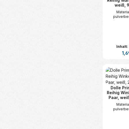
Reihig Wa
weiß, 
Material
pulverbe
Inhalt:
Regu
1,6
Produk
Dolle Pri
Reihig Win
Paar, wei
Material
pulverbe