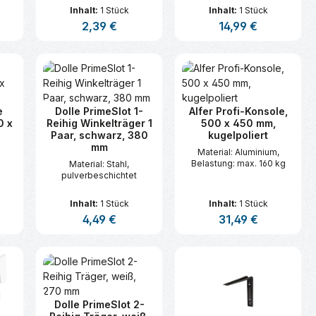
Inhalt:
1 Stück
Inhalt:
1 Stück
s:
Regulärer Preis:
2,39 €
Regulärer Preis:
14,99 €
n oder benutze die Schaltflächen um d
ünschten Wert ein oder benutze die Sc
zahl: Gib den gewünschten Wert ein ode
Produkt Anzahl: Gib den gewünsc
Produkt Anzahl:
e
Dolle PrimeSlot 1-
Alfer Profi-Konsole,
0 x
Reihig Winkelträger 1
500 x 450 mm,
Paar, schwarz, 380
kugelpoliert
mm
m
Material: Aluminium,
Belastung: max. 160 kg
Material: Stahl,
pulverbeschichtet
Inhalt:
1 Stück
Inhalt:
1 Stück
is:
Regulärer Preis:
4,49 €
Regulärer Preis:
31,49 €
n oder benutze die Schaltflächen um d
ünschten Wert ein oder benutze die Sc
zahl: Gib den gewünschten Wert ein ode
Produkt Anzahl: Gib den gewünsc
Produkt Anzahl:
1
Dolle PrimeSlot 2-