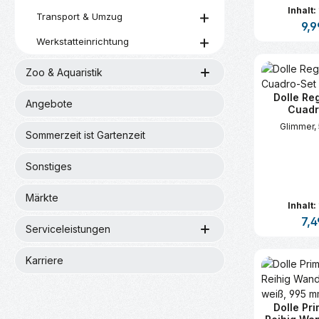
Inhalt:
Transport & Umzug
Regu
9,9
Werkstatteinrichtung
Produk
Zoo & Aquaristik
Dolle Re
Angebote
Cuadr
Glimmer,
Sommerzeit ist Gartenzeit
Sonstiges
Märkte
Inhalt:
Regu
7,4
Serviceleistungen
Produk
Karriere
Dolle Pri