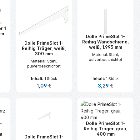
-
r 1
mm
Dolle PrimeSlot 1-
Reihig Wandschiene,
Dolle PrimeSlot 1-
weiß, 1.995 mm
Reihig Träger, weiß,
300 mm
Material: Stahl,
pulverbeschichtet
Material: Stahl,
pulverbeschichtet
Inhalt:
1 Stück
Inhalt:
1 Stück
is:
Regulärer Preis:
1,09 €
Regulärer Preis:
3,29 €
n oder benutze die Schaltflächen um d
ünschten Wert ein oder benutze die Sc
zahl: Gib den gewünschten Wert ein ode
Produkt Anzahl: Gib den gewünsc
Produkt Anzahl:
-
Dolle PrimeSlot 1-
Reihig Träger, grau,
m
400 mm
Dolle PrimeSlot 1-