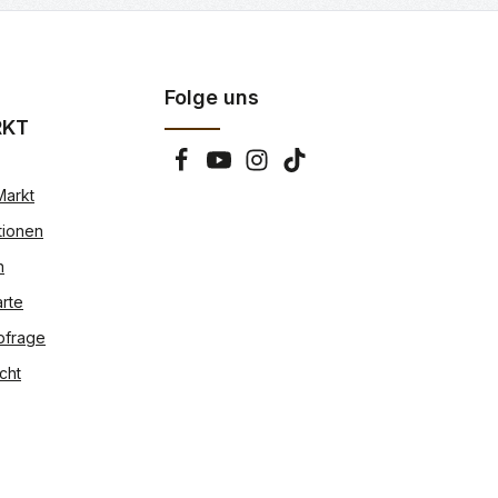
Folge uns
RKT
Markt
tionen
n
rte
bfrage
cht