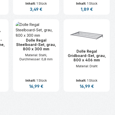
Inhalt:
1 Stück
Inhalt:
1 Stück
s:
Regulärer Preis:
3,49 €
Regulärer Preis:
1,89 €
n oder benutze die Schaltflächen um d
ünschten Wert ein oder benutze die Sc
zahl: Gib den gewünschten Wert ein ode
Produkt Anzahl: Gib den gewünsc
Produkt Anzahl:
2-
Dolle Regal
ne,
Steelboard-Set, grau,
800 x 300 mm
Dolle Regal
Material: Stahl,
Gridboard-Set, grau,
Durchmesser: 0,8 mm
800 x 406 mm
Material: Draht
Inhalt:
1 Stück
Inhalt:
1 Stück
s:
Regulärer Preis:
16,99 €
Regulärer Preis:
16,99 €
n oder benutze die Schaltflächen um d
ünschten Wert ein oder benutze die Sc
zahl: Gib den gewünschten Wert ein ode
Produkt Anzahl: Gib den gewünsc
Produkt Anzahl: