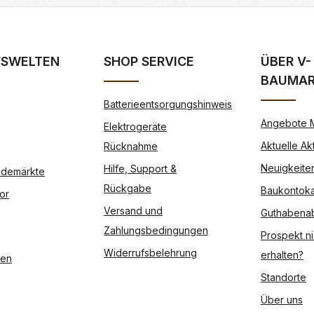
FSWELTEN
SHOP SERVICE
ÜBER V-
BAUMA
Batterieentsorgungshinweis
Angebote 
Elektrogeräte
Aktuelle Ak
Rücknahme
Neuigkeite
Hilfe, Support &
Modemärkte
Rückgabe
Baukontoka
or
Versand und
Guthabena
Zahlungsbedingungen
Prospekt ni
Widerrufsbelehrung
erhalten?
ßen
Standorte
Über uns