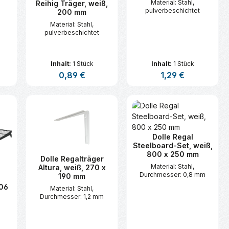
Material: Stahl,
Reihig Träger, weiß,
pulverbeschichtet
200 mm
Material: Stahl,
pulverbeschichtet
Inhalt:
1 Stück
Inhalt:
1 Stück
is:
Regulärer Preis:
0,89 €
Regulärer Preis:
1,29 €
n oder benutze die Schaltflächen um d
ünschten Wert ein oder benutze die Sc
zahl: Gib den gewünschten Wert ein ode
Produkt Anzahl: Gib den gewünsc
Produkt Anzahl:
Dolle Regal
Steelboard-Set, weiß,
800 x 250 mm
Dolle Regalträger
Material: Stahl,
Altura, weiß, 270 x
Durchmesser: 0,8 mm
190 mm
06
Material: Stahl,
Durchmesser: 1,2 mm