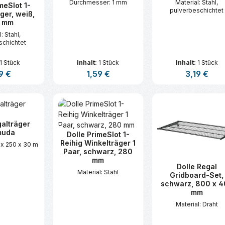
Durchmesser: 1 mm
Material: Stahl,
meSlot 1-
pulverbeschichtet
ger, weiß,
 mm
: Stahl,
schichtet
1 Stück
Inhalt:
1 Stück
Inhalt:
1 Stück
lärer Preis:
9 €
Regulärer Preis:
1,59 €
Regulärer Pre
3,19 €
t Anzahl: Gib den gewünschten Wert ei
Produkt Anzahl: Gib den gew
Produkt An
galträger
muda
Dolle PrimeSlot 1-
Reihig Winkelträger 1
 x 250 x 30 m
Paar, schwarz, 280
mm
Dolle Regal
Material: Stahl
Gridboard-Set,
schwarz, 800 x 4
mm
Material: Draht