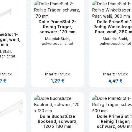
Dolle PrimeSlot 2-
Dolle PrimeSlot 1
Reihig Träger,
Reihig Winkelträge
schwarz, 170 mm
Paar, weiß, 380 
meSlot 1-
Material: Stahl,
Material: Stahl,
ger, weiß,
pulverbeschichtet
pulverbeschichtet
 mm
: Stahl,
schichtet
1 Stück
Inhalt:
1 Stück
Inhalt:
1 Stück
lärer Preis:
9 €
Regulärer Preis:
1,29 €
Regulärer Pre
4,49 €
t Anzahl: Gib den gewünschten Wert ei
Produkt Anzahl: Gib den gew
Produkt An
Dolle Buchstütze
Dolle PrimeSlot 1
Bookend, schwarz,
Reihig Träger,
120 x 130 mm
schwarz, 600 m