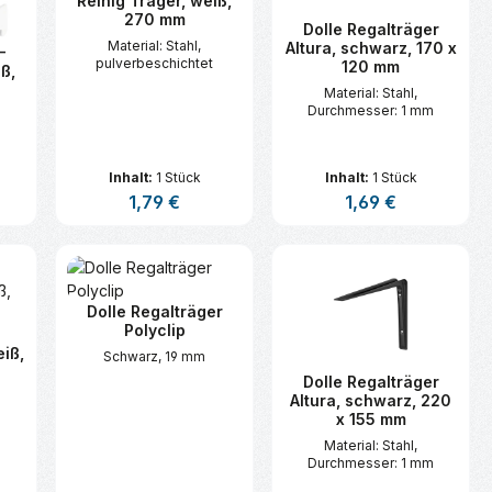
Reihig Träger, weiß,
270 mm
Dolle Regalträger
Material: Stahl,
Altura, schwarz, 170 x
-
pulverbeschichtet
120 mm
iß,
Material: Stahl,
Durchmesser: 1 mm
Inhalt:
1 Stück
Inhalt:
1 Stück
s:
Regulärer Preis:
1,79 €
Regulärer Preis:
1,69 €
n oder benutze die Schaltflächen um d
ünschten Wert ein oder benutze die Sc
zahl: Gib den gewünschten Wert ein ode
Produkt Anzahl: Gib den gewünsc
Produkt Anzahl:
Dolle Regalträger
Polyclip
iß,
Schwarz, 19 mm
Dolle Regalträger
Altura, schwarz, 220
m
x 155 mm
Material: Stahl,
Durchmesser: 1 mm