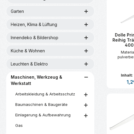
Garten
Heizen, Klima & Lüftung
Dolle Pri
Innendeko & Bildershop
Reihig Trä
400
Küche & Wohnen
Material
pulverbe
Leuchten & Elektro
Inhalt:
Maschinen, Werkzeug &
Regu
1,2
Werkstatt
Arbeitskleidung & Arbeitsschutz
Produk
Baumaschinen & Baugeräte
Einlagerung & Aufbewahrung
Gas