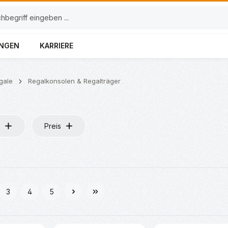
UNGEN
KARRIERE
gale
Regalkonsolen & Regalträger
Preis
3
4
5
e
Seite
Seite
Seite