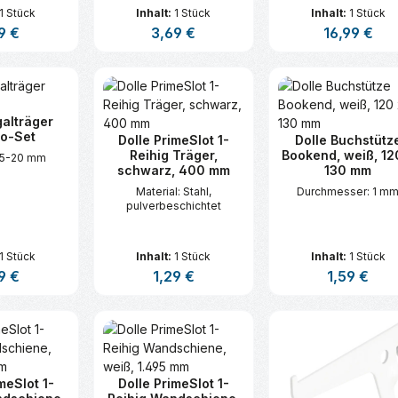
1 Stück
Inhalt:
1 Stück
Inhalt:
1 Stück
lärer Preis:
9 €
Regulärer Preis:
3,69 €
Regulärer Prei
16,99 €
t Anzahl: Gib den gewünschten Wert ei
Produkt Anzahl: Gib den gew
Produkt An
galträger
o-Set
Dolle PrimeSlot 1-
Dolle Buchstütz
Reihig Träger,
Bookend, weiß, 12
 5-20 mm
schwarz, 400 mm
130 mm
Material: Stahl,
Durchmesser: 1 m
pulverbeschichtet
1 Stück
Inhalt:
1 Stück
Inhalt:
1 Stück
lärer Preis:
9 €
Regulärer Preis:
1,29 €
Regulärer Pre
1,59 €
t Anzahl: Gib den gewünschten Wert ei
Produkt Anzahl: Gib den gew
Produkt An
meSlot 1-
Dolle PrimeSlot 1-