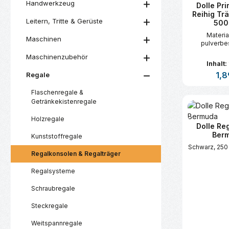
Handwerkzeug
Dolle Pri
Reihig Trä
Leitern, Tritte & Gerüste
500
Material
Maschinen
pulverbe
Maschinenzubehör
Inhalt:
Regu
1,8
Regale
Flaschenregale &
Produk
Getränkekistenregale
Holzregale
Dolle Re
Ber
Kunststoffregale
Schwarz, 250
Regalkonsolen & Regalträger
Regalsysteme
Schraubregale
Steckregale
Weitspannregale