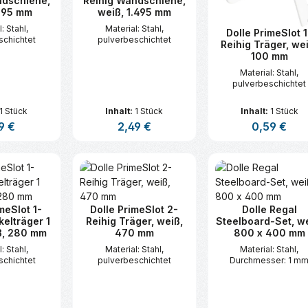
ndschiene,
Reihig Wandschiene,
995 mm
weiß, 1.495 mm
: Stahl,
Material: Stahl,
Dolle PrimeSlot 1
schichtet
pulverbeschichtet
Reihig Träger, we
100 mm
Material: Stahl,
pulverbeschichtet
1 Stück
Inhalt:
1 Stück
Inhalt:
1 Stück
lärer Preis:
9 €
Regulärer Preis:
2,49 €
Regulärer Prei
0,59 €
t Anzahl: Gib den gewünschten Wert ei
Produkt Anzahl: Gib den gew
Produkt An
meSlot 1-
Dolle PrimeSlot 2-
Dolle Regal
kelträger 1
Reihig Träger, weiß,
Steelboard-Set, we
ß, 280 mm
470 mm
800 x 400 mm
: Stahl,
Material: Stahl,
Material: Stahl,
schichtet
pulverbeschichtet
Durchmesser: 1 m