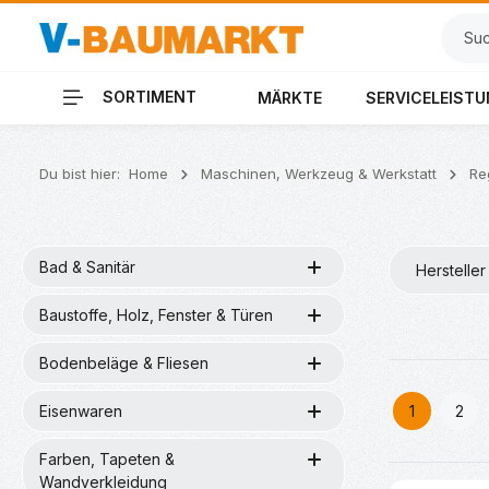
 Hauptinhalt springen
Zur Suche springen
Zur Hauptnavigation springen
SORTIMENT
MÄRKTE
SERVICELEIST
Du bist hier:
Home
Maschinen, Werkzeug & Werkstatt
Re
Bad & Sanitär
Hersteller
Baustoffe, Holz, Fenster & Türen
Bodenbeläge & Fliesen
Eisenwaren
1
2
Seite
Seit
Farben, Tapeten &
Wandverkleidung