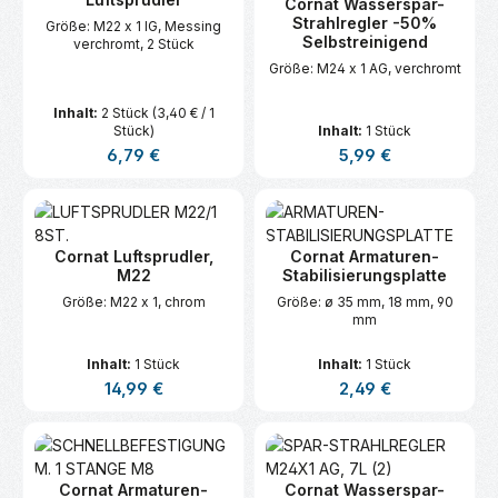
Cornat Wasserspar-
Strahlregler -50%
Größe: M22 x 1 IG, Messing
Selbstreinigend
verchromt, 2 Stück
Größe: M24 x 1 AG, verchromt
Inhalt:
2 Stück
(3,40 € / 1
Stück)
Inhalt:
1 Stück
Regulärer Preis:
Regulärer Preis:
6,79 €
5,99 €
Cornat Luftsprudler,
Cornat Armaturen-
M22
Stabilisierungsplatte
Größe: M22 x 1, chrom
Größe: ø 35 mm, 18 mm, 90
mm
Inhalt:
1 Stück
Inhalt:
1 Stück
Regulärer Preis:
Regulärer Preis:
14,99 €
2,49 €
Cornat Armaturen-
Cornat Wasserspar-