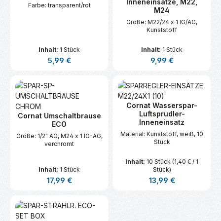
Inneneinsätze, M22,
Farbe: transparent/rot
M24
Größe: M22/24 x 1 IG/AG,
Kunststoff
Inhalt:
1 Stück
Inhalt:
1 Stück
Regulärer Preis:
Regulärer Preis:
5,99 €
9,99 €
Cornat Wasserspar-
Luftsprudler-
Cornat Umschaltbrause
Inneneinsatz
ECO
Material: Kunststoff, weiß, 10
Größe: 1/2" AG, M24 x 1 IG-AG,
Stück
verchromt
Inhalt:
10 Stück
(1,40 € / 1
Inhalt:
1 Stück
Stück)
Regulärer Preis:
Regulärer Preis:
17,99 €
13,99 €