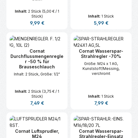
Inhalt:
2 Stück
(5,00 € / 1
Stück)
Inhalt:
1 Stück
Regulärer Preis:
Regulärer Preis:
9,99 €
5,99 €
Cornat
Cornat Wasserspar-
Durchflussmengenregle
Strahlregler -70%
r -50 % für
Größe: M24 x 1 AG,
Brauseschlauch
Kunststoff/Messing,
verchromt
Inhalt: 2 Stück, Größe: 1/2"
Inhalt:
2 Stück
(3,75 € / 1
Stück)
Inhalt:
1 Stück
Regulärer Preis:
Regulärer Preis:
7,49 €
7,99 €
Cornat Luftsprudler,
Cornat Wasserspar-
M24
Strahlregler-Einsatz