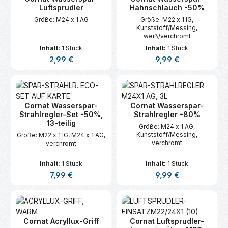
Luftsprudler
Hahnschlauch -50%
Größe: M24 x 1 AG
Größe: M22 x 1 IG,
Kunststoff/Messing,
weiß/verchromt
Inhalt:
1 Stück
Inhalt:
1 Stück
Regulärer Preis:
Regulärer Preis:
2,99 €
9,99 €
Cornat Wasserspar-
Cornat Wasserspar-
Strahlregler-Set -50%,
Strahlregler -80%
13-teilig
Größe: M24 x 1 AG,
Kunststoff/Messing,
Größe: M22 x 1 IG, M24 x 1 AG,
verchromt
verchromt
Inhalt:
1 Stück
Inhalt:
1 Stück
Regulärer Preis:
Regulärer Preis:
7,99 €
9,99 €
Cornat Acryllux-Griff
Cornat Luftsprudler-