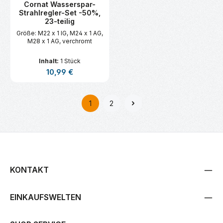
Cornat Wasserspar-
Strahlregler-Set -50%,
23-teilig
Größe: M22 x 1 IG, M24 x 1 AG,
M28 x 1 AG, verchromt
Inhalt:
1 Stück
Regulärer Preis:
10,99 €
1
2
Seite
Seite
KONTAKT
EINKAUFSWELTEN