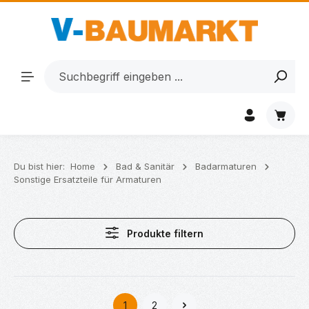
Zum Hauptinhalt springen
Waren
Du bist hier:
Home
Bad & Sanitär
Badarmaturen
Sonstige Ersatzteile für Armaturen
Produkte filtern
1
2