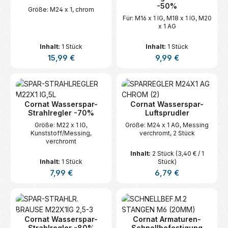
-50%
Größe: M24 x 1, chrom
Für: M16 x 1 IG, M18 x 1 IG, M20
x 1 AG
Inhalt:
1 Stück
Inhalt:
1 Stück
Regulärer Preis:
Regulärer Preis:
15,99 €
9,99 €
Cornat Wasserspar-
Cornat Wasserspar-
Strahlregler -70%
Luftsprudler
Größe: M22 x 1 IG,
Größe: M24 x 1 AG, Messing
Kunststoff/Messing,
verchromt, 2 Stück
verchromt
Inhalt:
2 Stück
(3,40 € / 1
Inhalt:
1 Stück
Stück)
Regulärer Preis:
Regulärer Preis:
7,99 €
6,79 €
Cornat Wasserspar-
Cornat Armaturen-
Strahlregler -80%
Schnellbefestigung