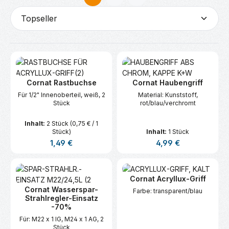
Seite
Seite
Cornat Rastbuchse
Cornat Haubengriff
Für 1/2" Innenoberteil, weiß, 2
Material: Kunststoff,
Stück
rot/blau/verchromt
Inhalt:
2 Stück
(0,75 € / 1
Stück)
Inhalt:
1 Stück
Regulärer Preis:
Regulärer Preis:
1,49 €
4,99 €
Cornat Acryllux-Griff
Cornat Wasserspar-
Farbe: transparent/blau
Strahlregler-Einsatz
-70%
Für: M22 x 1 IG, M24 x 1 AG, 2
Stück