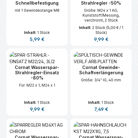
Schnellbefestigung
Strahlregler -50%
mit 1 Gewindestange M8
Größe: M24 x 1 AG,
Kunststoff/Messing,
verchromt, 2 Stück
Inhalt:
2 Stück
(5,00 € / 1
Inhalt:
1 Stück
Stück)
Regulärer Preis:
Regulärer Preis:
5,99 €
9,99 €
Cornat Wasserspar-
Cornat Gewinde-
Strahlregler-Einsatz
Schaftverlängerung
-80%
Größe: 3/4" IG, 40 mm
Für: M22 x 1, M24 x 1
Inhalt:
1 Stück
Inhalt:
1 Stück
Regulärer Preis:
Regulärer Preis:
9,99 €
7,49 €
Cornat Wasserspar-
Cornat Wasserspar-