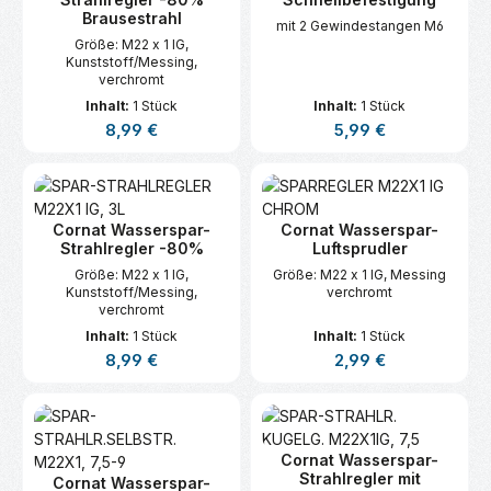
Brausestrahl
mit 2 Gewindestangen M6
Größe: M22 x 1 IG,
Kunststoff/Messing,
verchromt
Inhalt:
1 Stück
Inhalt:
1 Stück
Regulärer Preis:
Regulärer Preis:
8,99 €
5,99 €
Cornat Wasserspar-
Cornat Wasserspar-
Strahlregler -80%
Luftsprudler
Größe: M22 x 1 IG,
Größe: M22 x 1 IG, Messing
Kunststoff/Messing,
verchromt
verchromt
Inhalt:
1 Stück
Inhalt:
1 Stück
Regulärer Preis:
Regulärer Preis:
8,99 €
2,99 €
Cornat Wasserspar-
Strahlregler mit
Cornat Wasserspar-