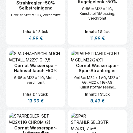
Kugelgelenk -50%
Strahlregler -50%
Selbstreinigend
Größe: M22 x 1 IG,
Kunststoff/Messing,
Größe: M22 x 1 IG, verchromt
verchromt
Inhalt:
1 Stück
Inhalt:
1 Stück
Regulärer Preis:
Regulärer Preis:
4,99 €
11,99 €
Cornat Wasserspar-
Cornat Wasserspar-
Hahnschlauch -50%
Spar-Strahlregler
Größe: M22 x 1 IG, Metall,
Größe: M24 x 1 AG, M22 x 1
verchromt
AG, M22 x 1 IG-AG,
Kunststoff/Messing,
schwarz/verchromt
Inhalt:
1 Stück
Inhalt:
1 Stück
Regulärer Preis:
Regulärer Preis:
13,99 €
8,49 €
Cornat Wasserspar-
Luftsprudler