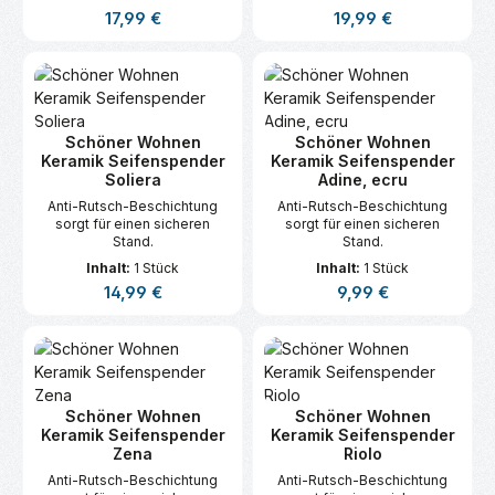
Regulärer Preis:
Regulärer Preis:
17,99 €
19,99 €
Schöner Wohnen
Schöner Wohnen
Keramik Seifenspender
Keramik Seifenspender
Soliera
Adine, ecru
Anti-Rutsch-Beschichtung
Anti-Rutsch-Beschichtung
sorgt für einen sicheren
sorgt für einen sicheren
Stand.
Stand.
Inhalt:
1 Stück
Inhalt:
1 Stück
Regulärer Preis:
Regulärer Preis:
14,99 €
9,99 €
Schöner Wohnen
Schöner Wohnen
Keramik Seifenspender
Keramik Seifenspender
Zena
Riolo
Anti-Rutsch-Beschichtung
Anti-Rutsch-Beschichtung