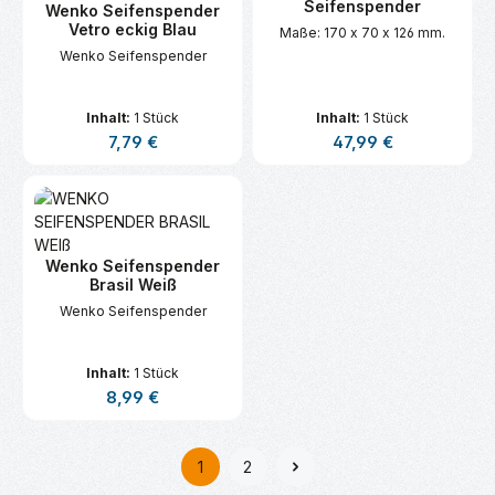
Seifenspender
Wenko Seifenspender
Vetro eckig Blau
Maße: 170 x 70 x 126 mm.
Wenko Seifenspender
Inhalt:
1 Stück
Inhalt:
1 Stück
Regulärer Preis:
Regulärer Preis:
7,79 €
47,99 €
Wenko Seifenspender
Brasil Weiß
Wenko Seifenspender
Inhalt:
1 Stück
Regulärer Preis:
8,99 €
1
2
Seite
Seite