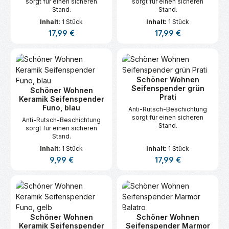
sorgt für einen sicheren
sorgt für einen sicheren
Stand.
Stand.
Inhalt:
1 Stück
Inhalt:
1 Stück
Regulärer Preis:
Regulärer Preis:
17,99 €
17,99 €
Schöner Wohnen
Seifenspender grün
Schöner Wohnen
Prati
Keramik Seifenspender
Funo, blau
Anti-Rutsch-Beschichtung
sorgt für einen sicheren
Anti-Rutsch-Beschichtung
Stand.
sorgt für einen sicheren
Stand.
Inhalt:
1 Stück
Inhalt:
1 Stück
Regulärer Preis:
Regulärer Preis:
9,99 €
17,99 €
Schöner Wohnen
Schöner Wohnen
Keramik Seifenspender
Seifenspender Marmor