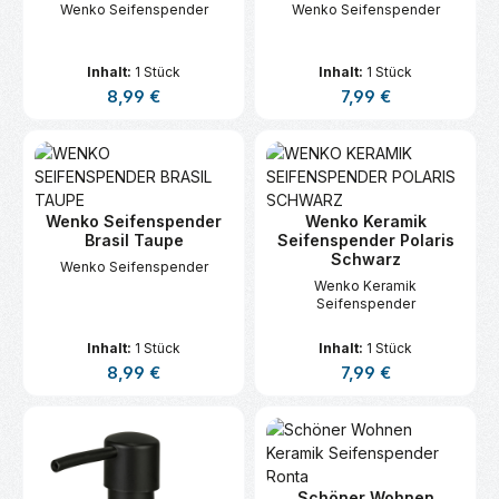
Wenko Seifenspender
Wenko Seifenspender
Inhalt:
1 Stück
Inhalt:
1 Stück
Regulärer Preis:
Regulärer Preis:
8,99 €
7,99 €
Wenko Seifenspender
Wenko Keramik
Brasil Taupe
Seifenspender Polaris
Schwarz
Wenko Seifenspender
Wenko Keramik
Seifenspender
Inhalt:
1 Stück
Inhalt:
1 Stück
Regulärer Preis:
Regulärer Preis:
8,99 €
7,99 €
Schöner Wohnen