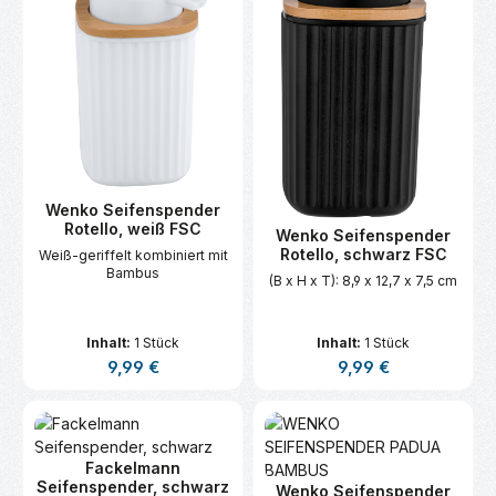
Wenko Seifenspender
Rotello, weiß FSC
Wenko Seifenspender
Rotello, schwarz FSC
Weiß-geriffelt kombiniert mit
Bambus
(B x H x T): 8,9 x 12,7 x 7,5 cm
Inhalt:
1 Stück
Inhalt:
1 Stück
Regulärer Preis:
Regulärer Preis:
9,99 €
9,99 €
Fackelmann
Seifenspender, schwarz
Wenko Seifenspender