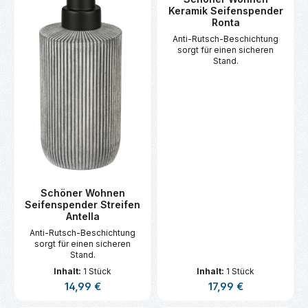
Keramik Seifenspender
Ronta
Anti-Rutsch-Beschichtung
sorgt für einen sicheren
Stand.
Schöner Wohnen
Seifenspender Streifen
Antella
Anti-Rutsch-Beschichtung
sorgt für einen sicheren
Stand.
Inhalt:
1 Stück
Inhalt:
1 Stück
Regulärer Preis:
Regulärer Preis:
14,99 €
17,99 €