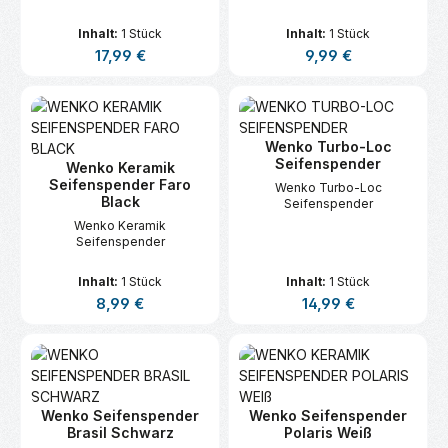
Inhalt:
1 Stück
Inhalt:
1 Stück
Regulärer Preis:
Regulärer Preis:
17,99 €
9,99 €
Wenko Turbo-Loc
Seifenspender
Wenko Keramik
Seifenspender Faro
Wenko Turbo-Loc
Black
Seifenspender
Wenko Keramik
Seifenspender
Inhalt:
1 Stück
Inhalt:
1 Stück
Regulärer Preis:
Regulärer Preis:
8,99 €
14,99 €
Wenko Seifenspender
Wenko Seifenspender
Brasil Schwarz
Polaris Weiß