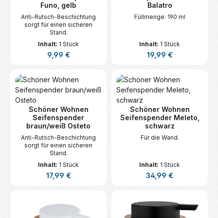
Funo, gelb
Balatro
Anti-Rutsch-Beschichtung
Füllmenge: 190 ml
sorgt für einen sicheren
Stand.
Inhalt:
1 Stück
Inhalt:
1 Stück
Regulärer Preis:
Regulärer Preis:
9,99 €
19,99 €
Schöner Wohnen
Schöner Wohnen
Seifenspender
Seifenspender Meleto,
braun/weiß Osteto
schwarz
Anti-Rutsch-Beschichtung
Für die Wand.
sorgt für einen sicheren
Stand.
Inhalt:
1 Stück
Inhalt:
1 Stück
Regulärer Preis:
Regulärer Preis:
17,99 €
34,99 €