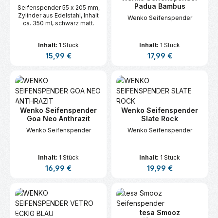
Padua Bambus
Seifenspender 55 x 205 mm,
Zylinder aus Edelstahl, Inhalt
Wenko Seifenspender
ca. 350 ml, schwarz matt.
Inhalt:
1 Stück
Inhalt:
1 Stück
Regulärer Preis:
Regulärer Preis:
15,99 €
17,99 €
Wenko Seifenspender
Wenko Seifenspender
Goa Neo Anthrazit
Slate Rock
Wenko Seifenspender
Wenko Seifenspender
Inhalt:
1 Stück
Inhalt:
1 Stück
Regulärer Preis:
Regulärer Preis:
16,99 €
19,99 €
tesa Smooz