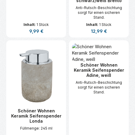
schwarz/weiß Brento
Anti-Rutsch-Beschichtung
sorgt für einen sicheren
Stand.
Inhalt:
1 Stück
Inhalt:
1 Stück
Regulärer Preis:
Regulärer Preis:
9,99 €
12,99 €
Schöner Wohnen
Keramik Seifenspender
Adine, weiß
Anti-Rutsch-Beschichtung
sorgt für einen sicheren
Stand.
Schöner Wohnen
Keramik Seifenspender
Londa
Füllmenge: 245 ml