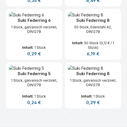
0,35 €
6,49 €
Suki Federring 6
Suki Federring 8
1 Stück, galvanisch verzinkt,
50 Stück, Edelstahl A2,
DIN127B
DIN127B
Inhalt:
50 Stück
(0,12 € / 1
Inhalt:
1 Stück
Stück)
Regulärer Preis:
Regulärer Preis:
0,29 €
6,19 €
Suki Federring 5
Suki Federring 8
1 Stück, galvanisch verzinkt,
1 Stück, galvanisch verzinkt,
DIN127B
DIN127B
Inhalt:
1 Stück
Inhalt:
1 Stück
Regulärer Preis:
Regulärer Preis:
0,24 €
0,29 €