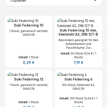
Suki Federring 10
Suki Federring 10 mm,
1 Stück, galvanisch verzinkt,
Edelstahl A2, DIN 127-B
DIN127B
Besonders geeignet für den
Außenbereich und
Feuchträume. Zur
Verliersicherung, ein
Inhalt:
50 Stück
(0,14 € / 1
vollständiges Lösen der
Inhalt:
1 Stück
Stück)
Verbindung kann verhindert
Regulärer Preis:
Regulärer Preis:
0,29 €
7,19 €
werden.
Suki Federring 12
Suki Federring 6
1 Stück, galvanisch verzinkt,
100 Stück, Edelstahl A2,
DIN127B
DIN127B
Inhalt:
100 Stück
(0,06 € / 1
Inhalt:
1 Stück
Stück)
Regulärer Preis:
Regulärer Preis: