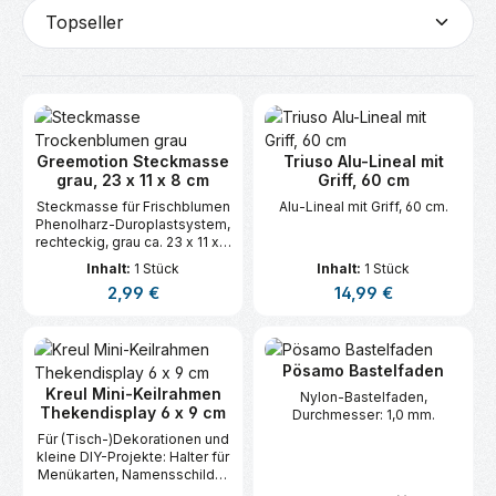
Greemotion Steckmasse
Triuso Alu-Lineal mit
grau, 23 x 11 x 8 cm
Griff, 60 cm
Steckmasse für Frischblumen
Alu-Lineal mit Griff, 60 cm.
Phenolharz-Duroplastsystem,
rechteckig, grau ca. 23 x 11 x 8
cm.
Inhalt:
1 Stück
Inhalt:
1 Stück
Regulärer Preis:
Regulärer Preis:
2,99 €
14,99 €
Pösamo Bastelfaden
Kreul Mini-Keilrahmen
Nylon-Bastelfaden,
Thekendisplay 6 x 9 cm
Durchmesser: 1,0 mm.
Für (Tisch-)Dekorationen und
kleine DIY-Projekte: Halter für
Menükarten, Namensschilder
und Mini-Bilder.