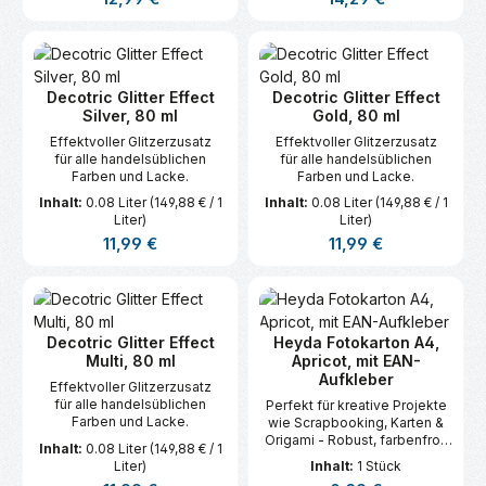
Decotric Glitter Effect
Decotric Glitter Effect
Silver, 80 ml
Gold, 80 ml
Effektvoller Glitzerzusatz
Effektvoller Glitzerzusatz
für alle handelsüblichen
für alle handelsüblichen
Farben und Lacke.
Farben und Lacke.
Inhalt:
0.08 Liter
(149,88 € / 1
Inhalt:
0.08 Liter
(149,88 € / 1
Liter)
Liter)
Regulärer Preis:
Regulärer Preis:
11,99 €
11,99 €
Decotric Glitter Effect
Heyda Fotokarton A4,
Multi, 80 ml
Apricot, mit EAN-
Aufkleber
Effektvoller Glitzerzusatz
für alle handelsüblichen
Perfekt für kreative Projekte
Farben und Lacke.
wie Scrapbooking, Karten &
Origami - Robust, farbenfroh
Inhalt:
0.08 Liter
(149,88 € / 1
und vielseitig.
Liter)
Inhalt:
1 Stück