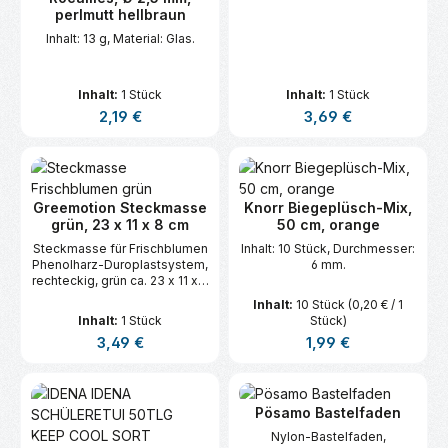
perlmutt hellbraun
Inhalt: 13 g, Material: Glas.
Inhalt:
1 Stück
Inhalt:
1 Stück
Regulärer Preis:
Regulärer Preis:
2,19 €
3,69 €
Greemotion Steckmasse
Knorr Biegeplüsch-Mix,
grün, 23 x 11 x 8 cm
50 cm, orange
Steckmasse für Frischblumen
Inhalt: 10 Stück, Durchmesser:
Phenolharz-Duroplastsystem,
6 mm.
rechteckig, grün ca. 23 x 11 x 8
cm.
Inhalt:
10 Stück
(0,20 € / 1
Inhalt:
1 Stück
Stück)
Regulärer Preis:
Regulärer Preis:
3,49 €
1,99 €
Pösamo Bastelfaden
Nylon-Bastelfaden,