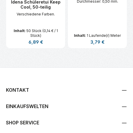
Durchmesser: 0,50 mm.
Idena Schüleretui Keep
Cool, 50-teilig
Verschiedene Farben.
Inhalt:
50 Stück
(0,14 € / 1
Stück)
Inhalt:
1 Laufende(r) Meter
Regulärer Preis:
Regulärer Preis:
6,89 €
3,79 €
KONTAKT
EINKAUFSWELTEN
SHOP SERVICE