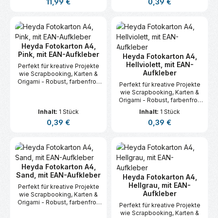
Regulärer Preis:
Regulärer Preis:
11,99 €
0,39 €
Heyda Fotokarton A4,
Pink, mit EAN-Aufkleber
Heyda Fotokarton A4,
Hellviolett, mit EAN-
Perfekt für kreative Projekte
Aufkleber
wie Scrapbooking, Karten &
Origami - Robust, farbenfroh
Perfekt für kreative Projekte
und vielseitig.
wie Scrapbooking, Karten &
Origami - Robust, farbenfroh
und vielseitig.
Inhalt:
1 Stück
Inhalt:
1 Stück
Regulärer Preis:
Regulärer Preis:
0,39 €
0,39 €
Heyda Fotokarton A4,
Sand, mit EAN-Aufkleber
Heyda Fotokarton A4,
Hellgrau, mit EAN-
Perfekt für kreative Projekte
Aufkleber
wie Scrapbooking, Karten &
Origami - Robust, farbenfroh
Perfekt für kreative Projekte
und vielseitig.
wie Scrapbooking, Karten &