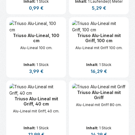
Inhalt:
1 Stück
Inhalt:
1 Laufende(r) Meter
Regulärer Preis:
Regulärer Preis:
0,99 €
5,29 €
Triuso Alu-Lineal, 100
Triuso Alu-Lineal mit
cm
Griff, 100 cm
Alu-Lineal 100 cm.
Alu-Lineal mit Griff 100 cm.
Inhalt:
1 Stück
Inhalt:
1 Stück
Regulärer Preis:
Regulärer Preis:
3,99 €
16,29 €
Triuso Alu-Lineal mit
Griff
Triuso Alu-Lineal mit
Griff, 40 cm
Alu-Lineal mit Griff 80 cm.
Alu-Lineal mit Griff, 40 cm.
Inhalt:
1 Stück
Inhalt:
1 Stück
Regulärer Preis:
Regulärer Preis:
12,99 €
14,29 €