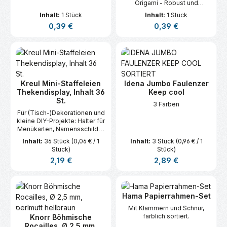
Origami - Robust und
vielseitig.
Inhalt:
1 Stück
Inhalt:
1 Stück
Regulärer Preis:
Regulärer Preis:
0,39 €
0,39 €
Kreul Mini-Staffeleien
Idena Jumbo Faulenzer
Thekendisplay, Inhalt 36
Keep cool
St.
3 Farben
Für (Tisch-)Dekorationen und
kleine DIY-Projekte: Halter für
Menükarten, Namensschilder
und Mini-Bilder.
Inhalt:
36 Stück
(0,06 € / 1
Inhalt:
3 Stück
(0,96 € / 1
Stück)
Stück)
Regulärer Preis:
Regulärer Preis:
2,19 €
2,89 €
Hama Papierrahmen-Set
Mit Klammern und Schnur,
farblich sortiert.
Knorr Böhmische
Rocailles, Ø 2,5 mm,