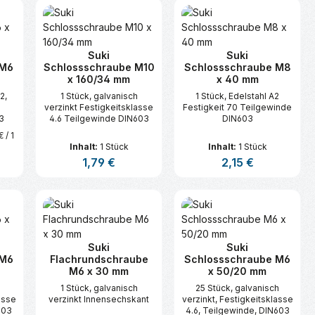
n oder benutze die Schaltflächen um d
ünschten Wert ein oder benutze die Sc
zahl: Gib den gewünschten Wert ein ode
Produkt Anzahl: Gib den gewünsc
Produkt Anzahl:
Suki
Suki
 M6
Schlossschraube M10
Schlossschraube M8
x 160/34 mm
x 40 mm
2,
1 Stück, galvanisch
1 Stück, Edelstahl A2
verzinkt Festigkeitsklasse
Festigkeit 70 Teilgewinde
3
4.6 Teilgewinde DIN603
DIN603
€ / 1
Inhalt:
1 Stück
Inhalt:
1 Stück
s:
Regulärer Preis:
1,79 €
Regulärer Preis:
2,15 €
n oder benutze die Schaltflächen um d
ünschten Wert ein oder benutze die Sc
zahl: Gib den gewünschten Wert ein ode
Produkt Anzahl: Gib den gewünsc
Produkt Anzahl:
Suki
Suki
 M6
Flachrundschraube
Schlossschraube M6
M6 x 30 mm
x 50/20 mm
1 Stück, galvanisch
25 Stück, galvanisch
asse
verzinkt Innensechskant
verzinkt, Festigkeitsklasse
603
4.6, Teilgewinde, DIN603