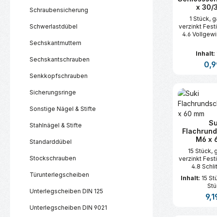
x 30/
Schraubensicherung
1 Stück, 
Schwerlastdübel
verzinkt Fest
4.6 Vollgew
Sechskantmuttern
Inhalt:
Sechskantschrauben
Regu
0,9
Senkkopfschrauben
Produk
Sicherungsringe
Sonstige Nägel & Stifte
Su
Stahlnägel & Stifte
Flachrun
M6 x 
Standarddübel
15 Stück, 
Stockschrauben
verzinkt Fest
4.8 Schli
Türunterlegscheiben
Inhalt:
15 S
Stü
Unterlegscheiben DIN 125
Regu
9,1
Unterlegscheiben DIN 9021