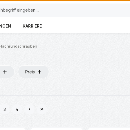
UNGEN
KARRIERE
Flachrundschrauben
Preis
3
4
e
Seite
Seite