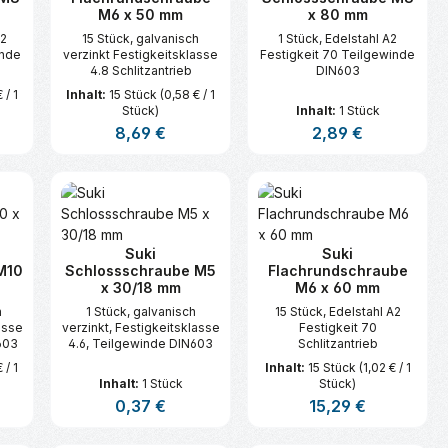
M6 x 50 mm
x 80 mm
A2
15 Stück, galvanisch
1 Stück, Edelstahl A2
inde
verzinkt Festigkeitsklasse
Festigkeit 70 Teilgewinde
4.8 Schlitzantrieb
DIN603
 / 1
Inhalt:
15 Stück
(0,58 € / 1
Stück)
Inhalt:
1 Stück
s:
Regulärer Preis:
8,69 €
Regulärer Preis:
2,89 €
n oder benutze die Schaltflächen um d
ünschten Wert ein oder benutze die Sc
zahl: Gib den gewünschten Wert ein ode
Produkt Anzahl: Gib den gewünsc
Produkt Anzahl:
Suki
Suki
M10
Schlossschraube M5
Flachrundschraube
x 30/18 mm
M6 x 60 mm
h
1 Stück, galvanisch
15 Stück, Edelstahl A2
asse
verzinkt, Festigkeitsklasse
Festigkeit 70
603
4.6, Teilgewinde DIN603
Schlitzantrieb
 / 1
Inhalt:
15 Stück
(1,02 € / 1
Inhalt:
1 Stück
Stück)
is:
Regulärer Preis:
0,37 €
Regulärer Preis:
15,29 €