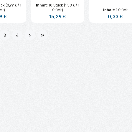
ück
(0,99 € / 1
Inhalt:
10 Stück
(1,53 € / 1
ck)
Stück)
Inhalt:
1 Stück
lärer Preis:
9 €
Regulärer Preis:
15,29 €
Regulärer Prei
0,33 €
t Anzahl: Gib den gewünschten Wert ei
Produkt Anzahl: Gib den gew
Produkt An
3
4
e
Seite
Seite