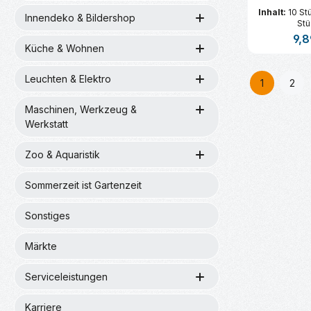
Inhalt:
10 St
Innendeko & Bildershop
Stü
Regu
9,8
Küche & Wohnen
Produk
Leuchten & Elektro
1
2
Seite
Seit
Maschinen, Werkzeug &
Werkstatt
Zoo & Aquaristik
Sommerzeit ist Gartenzeit
Sonstiges
Märkte
Serviceleistungen
Karriere