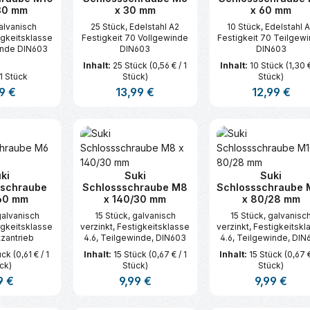
30 mm
x 30 mm
x 60 mm
galvanisch
25 Stück, Edelstahl A2
10 Stück, Edelstahl 
igkeitsklasse
Festigkeit 70 Vollgewinde
Festigkeit 70 Teilgew
inde DIN603
DIN603
DIN603
Inhalt:
25 Stück
(0,56 € / 1
Inhalt:
10 Stück
(1,30 €
1 Stück
Stück)
Stück)
lärer Preis:
9 €
Regulärer Preis:
13,99 €
Regulärer Prei
12,99 €
t Anzahl: Gib den gewünschten Wert ei
Produkt Anzahl: Gib den gew
Produkt An
ki
Suki
Suki
dschraube
Schlossschraube M8
Schlossschraube 
60 mm
x 140/30 mm
x 80/28 mm
galvanisch
15 Stück, galvanisch
15 Stück, galvanisc
igkeitsklasse
verzinkt, Festigkeitsklasse
verzinkt, Festigkeitskl
tzantrieb
4.6, Teilgewinde, DIN603
4.6, Teilgewinde, DIN
tück
(0,61 € / 1
Inhalt:
15 Stück
(0,67 € / 1
Inhalt:
15 Stück
(0,67 €
ck)
Stück)
Stück)
lärer Preis:
9 €
Regulärer Preis:
9,99 €
Regulärer Pre
9,99 €