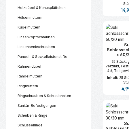
Stü
Holzdübel & Konusplättchen
Regul
14,
Hülsenmuttern
Produk
Kugelmuttern
Linsenkopfschrauben
Su
Linsensenkschrauben
Schlosssc
x 60/
Paneel- & Sockelleistenstifte
25 Stück, 
verzinkt, Fes
Rahmendübel
4.6, Teilgew
Rändelmuttern
Inhalt:
25 St
Stü
Ringmuttern
Regu
4,9
Ringschrauben & Schraubhaken
Produk
Sanitär-Befestigungen
Scheiben & Ringe
Su
Schlüsselringe
Schlosssc