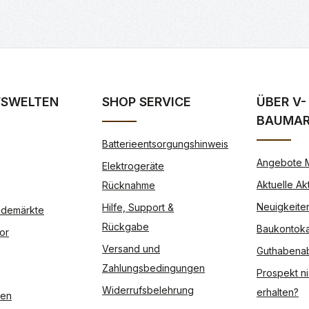
FSWELTEN
SHOP SERVICE
ÜBER V-
BAUMA
Batterieentsorgungshinweis
Angebote 
Elektrogeräte
Aktuelle Ak
Rücknahme
Neuigkeite
Hilfe, Support &
Modemärkte
Rückgabe
Baukontoka
or
Versand und
Guthabena
Zahlungsbedingungen
Prospekt ni
Widerrufsbelehrung
erhalten?
ßen