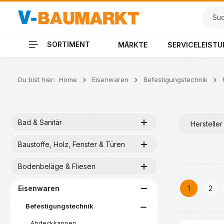
 Hauptinhalt springen
Zur Suche springen
Zur Hauptnavigation springen
SORTIMENT
MÄRKTE
SERVICELEIST
Du bist hier:
Home
Eisenwaren
Befestigungstechnik
Bad & Sanitär
Hersteller
Baustoffe, Holz, Fenster & Türen
Bodenbeläge & Fliesen
Eisenwaren
1
2
Seite
Seit
Befestigungstechnik
Abdeckkappen