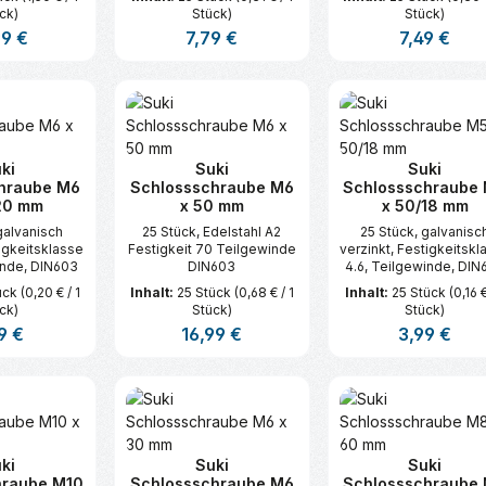
ck)
Stück)
Stück)
ärer Preis:
99 €
Regulärer Preis:
7,79 €
Regulärer Pre
7,49 €
t Anzahl: Gib den gewünschten Wert ei
Produkt Anzahl: Gib den gew
Produkt An
ki
Suki
Suki
hraube M6
Schlossschraube M6
Schlossschraube
20 mm
x 50 mm
x 50/18 mm
galvanisch
25 Stück, Edelstahl A2
25 Stück, galvanisc
tigkeitsklasse
Festigkeit 70 Teilgewinde
verzinkt, Festigkeitskl
inde, DIN603
DIN603
4.6, Teilgewinde, DIN
ück
(0,20 € / 1
Inhalt:
25 Stück
(0,68 € / 1
Inhalt:
25 Stück
(0,16 €
ck)
Stück)
Stück)
lärer Preis:
9 €
Regulärer Preis:
16,99 €
Regulärer Prei
3,99 €
t Anzahl: Gib den gewünschten Wert ei
Produkt Anzahl: Gib den gew
Produkt An
ki
Suki
Suki
hraube M10
Schlossschraube M6
Schlossschraube