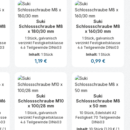
Suki
Suki
 M8
Schlossschraube M8
Schlossschraube M8
x 180/30 mm
x 160/30 mm
1 Stück, galvanisch
1 Stück, galvanisch
asse
verzinkt Festigkeitsklasse
verzinkt Festigkeitsklasse
603
4.6 Teilgewinde DIN603
4.6 Teilgewinde DIN603
Inhalt:
1 Stück
Inhalt:
1 Stück
is:
Regulärer Preis:
1,19 €
Regulärer Preis:
0,99 €
n oder benutze die Schaltflächen um d
ünschten Wert ein oder benutze die Sc
zahl: Gib den gewünschten Wert ein ode
Produkt Anzahl: Gib den gewünsc
Produkt Anzahl:
Suki
Suki
 M6
Schlossschraube M10
Schlossschraube M8
x 100/28 mm
x 50 mm
h
1 Stück, galvanisch
10 Stück, Edelstahl A2
asse
verzinkt Festigkeitsklasse
Festigkeit 70 Teilgewinde
603
4.6 Teilgewinde DIN603
DIN603
 / 1
Inhalt:
10 Stück
(1,20 € / 1