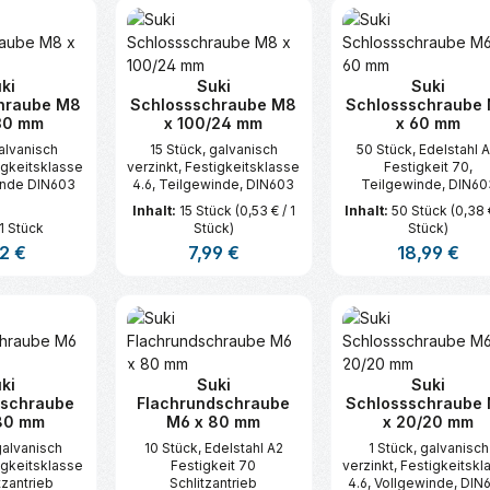
t Anzahl: Gib den gewünschten Wert ei
Produkt Anzahl: Gib den gew
Produkt An
ki
Suki
Suki
hraube M8
Schlossschraube M8
Schlossschraube
30 mm
x 100/24 mm
x 60 mm
galvanisch
15 Stück, galvanisch
50 Stück, Edelstahl A
igkeitsklasse
verzinkt, Festigkeitsklasse
Festigkeit 70,
inde DIN603
4.6, Teilgewinde, DIN603
Teilgewinde, DIN60
Inhalt:
15 Stück
(0,53 € / 1
Inhalt:
50 Stück
(0,38 
1 Stück
Stück)
Stück)
lärer Preis:
2 €
Regulärer Preis:
7,99 €
Regulärer Prei
18,99 €
t Anzahl: Gib den gewünschten Wert ei
Produkt Anzahl: Gib den gew
Produkt An
ki
Suki
Suki
dschraube
Flachrundschraube
Schlossschraube
80 mm
M6 x 80 mm
x 20/20 mm
galvanisch
10 Stück, Edelstahl A2
1 Stück, galvanisch
igkeitsklasse
Festigkeit 70
verzinkt, Festigkeitskl
tzantrieb
Schlitzantrieb
4.6, Vollgewinde, DIN