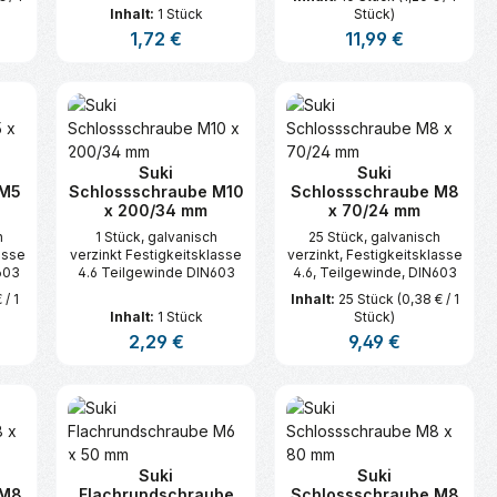
Inhalt:
1 Stück
Stück)
is:
Regulärer Preis:
1,72 €
Regulärer Preis:
11,99 €
n oder benutze die Schaltflächen um d
ünschten Wert ein oder benutze die Sc
zahl: Gib den gewünschten Wert ein ode
Produkt Anzahl: Gib den gewünsc
Produkt Anzahl:
Suki
Suki
 M5
Schlossschraube M10
Schlossschraube M8
x 200/34 mm
x 70/24 mm
h
1 Stück, galvanisch
25 Stück, galvanisch
asse
verzinkt Festigkeitsklasse
verzinkt, Festigkeitsklasse
603
4.6 Teilgewinde DIN603
4.6, Teilgewinde, DIN603
 / 1
Inhalt:
25 Stück
(0,38 € / 1
Inhalt:
1 Stück
Stück)
s:
Regulärer Preis:
2,29 €
Regulärer Preis:
9,49 €
n oder benutze die Schaltflächen um d
ünschten Wert ein oder benutze die Sc
zahl: Gib den gewünschten Wert ein ode
Produkt Anzahl: Gib den gewünsc
Produkt Anzahl:
Suki
Suki
 M8
Flachrundschraube
Schlossschraube M8