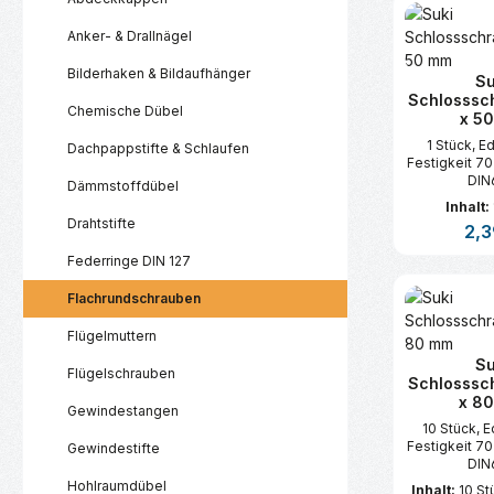
Anker- & Drallnägel
Bilderhaken & Bildaufhänger
Su
Schlosssc
Chemische Dübel
x 5
1 Stück, E
Dachpappstifte & Schlaufen
Festigkeit 7
DIN
Dämmstoffdübel
Inhalt:
Drahtstifte
Regu
2,3
Federringe DIN 127
Produk
Flachrundschrauben
Flügelmuttern
Su
Flügelschrauben
Schlosssc
x 8
Gewindestangen
10 Stück, E
Festigkeit 7
Gewindestifte
DIN
Hohlraumdübel
Inhalt:
10 S