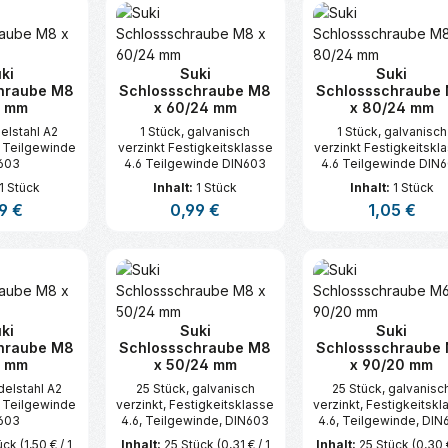
ki
Suki
Suki
hraube M8
Schlossschraube M8
Schlossschraube
0 mm
x 60/24 mm
x 80/24 mm
delstahl A2
1 Stück, galvanisch
1 Stück, galvanisch
0 Teilgewinde
verzinkt Festigkeitsklasse
verzinkt Festigkeitskl
603
4.6 Teilgewinde DIN603
4.6 Teilgewinde DIN
1 Stück
Inhalt:
1 Stück
Inhalt:
1 Stück
lärer Preis:
9 €
Regulärer Preis:
0,99 €
Regulärer Pre
1,05 €
t Anzahl: Gib den gewünschten Wert ei
Produkt Anzahl: Gib den gew
Produkt An
ki
Suki
Suki
hraube M8
Schlossschraube M8
Schlossschraube
0 mm
x 50/24 mm
x 90/20 mm
delstahl A2
25 Stück, galvanisch
25 Stück, galvanisc
0 Teilgewinde
verzinkt, Festigkeitsklasse
verzinkt, Festigkeitskl
603
4.6, Teilgewinde, DIN603
4.6, Teilgewinde, DIN
tück
(1,50 € / 1
Inhalt:
25 Stück
(0,31 € / 1
Inhalt:
25 Stück
(0,30 €