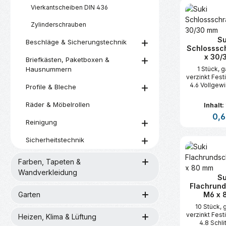
Produk
Vierkantscheiben DIN 436
Zylinderschrauben
Su
Beschläge & Sicherungstechnik
Schlosssc
x 30/
Briefkästen, Paketboxen &
Hausnummern
1 Stück, 
verzinkt Fest
4.6 Vollgew
Profile & Bleche
Räder & Möbelrollen
Inhalt:
Regu
0,6
Reinigung
Sicherheitstechnik
Produk
Farben, Tapeten &
Wandverkleidung
Su
Flachrun
Garten
M6 x 
10 Stück, 
verzinkt Fest
Heizen, Klima & Lüftung
4.8 Schli