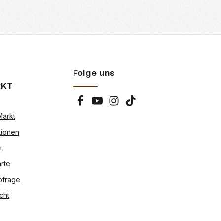
Folge uns
RKT
Markt
tionen
n
rte
bfrage
cht