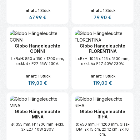
Inhalt:
1 Stück
Inhalt:
1 Stück
Regulärer Preis:
Regulärer Preis:
47,99 €
79,90 €
Globo Hängeleuchte
Globo Hängeleuchte
CONNI
FLORENTINA
LxBxH: 850 x 150 x 1200 mm,
LxBxH: 1025 x 125 x 1500 mm,
exkl. 4x E27 25W 230V.
exkl. 4x E27 40W 230V.
Inhalt:
1 Stück
Inhalt:
1 Stück
Regulärer Preis:
Regulärer Preis:
119,00 €
119,00 €
Globo Hängeleuchte
Globo Hängeleuchte
MINA
RIHA
ø: 355 mm, H: 1200 mm, exkl.
ø: 650 mm, H: 1200 mm, Glas-
3x E27 40W 230V.
DM: 2x 15 cm, 2x 12 cm, 2x 10
cm.