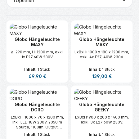
Globo Hängeleuchte
Globo Hängeleuchte
MAXY
MAXY
ø: 290 mm, H: 1200 mm, exkl.
LxBxH: 1000 x 180 x 1200 mm,
1x E27 60W 230V.
exkl. 4x E27, 40W, 230V.
Inhalt:
1 Stück
Inhalt:
1 Stück
Regulärer Preis:
Regulärer Preis:
69,90 €
139,00 €
Globo Hängeleuchte
Globo Hängeleuchte
DORO
GEEKY
LxBxH: 1000 x 70 x 1200 mm,
LxBxH: 900 x 200 x 1400 mm,
inkl. LED 18W 230V, 2050lm
exkl. 3x E27 60W 230V.
Source, 1100lm, Output,
3000K.
Inhalt:
1 Stück
Inhalt:
1 Stück