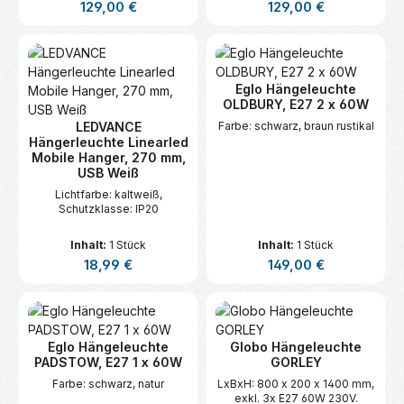
Regulärer Preis:
Regulärer Preis:
129,00 €
129,00 €
Eglo Hängeleuchte
OLDBURY, E27 2 x 60W
LEDVANCE
Farbe: schwarz, braun rustikal
Hängerleuchte Linearled
Mobile Hanger, 270 mm,
USB Weiß
Lichtfarbe: kaltweiß,
Schutzklasse: IP20
Inhalt:
1 Stück
Inhalt:
1 Stück
Regulärer Preis:
Regulärer Preis:
18,99 €
149,00 €
Eglo Hängeleuchte
Globo Hängeleuchte
PADSTOW, E27 1 x 60W
GORLEY
Farbe: schwarz, natur
LxBxH: 800 x 200 x 1400 mm,
exkl. 3x E27 60W 230V.