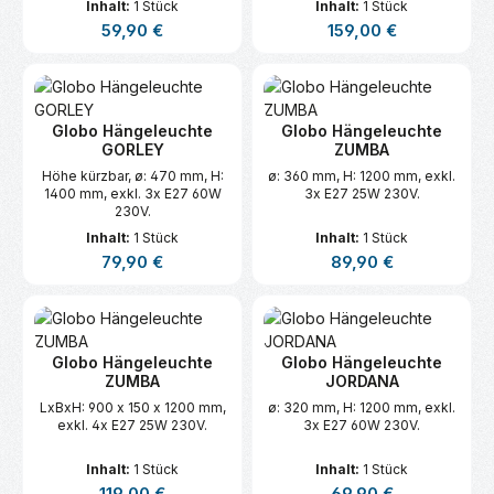
Inhalt:
1 Stück
Inhalt:
1 Stück
Regulärer Preis:
Regulärer Preis:
59,90 €
159,00 €
Globo Hängeleuchte
Globo Hängeleuchte
GORLEY
ZUMBA
Höhe kürzbar, ø: 470 mm, H:
ø: 360 mm, H: 1200 mm, exkl.
1400 mm, exkl. 3x E27 60W
3x E27 25W 230V.
230V.
Inhalt:
1 Stück
Inhalt:
1 Stück
Regulärer Preis:
Regulärer Preis:
79,90 €
89,90 €
Globo Hängeleuchte
Globo Hängeleuchte
ZUMBA
JORDANA
LxBxH: 900 x 150 x 1200 mm,
ø: 320 mm, H: 1200 mm, exkl.
exkl. 4x E27 25W 230V.
3x E27 60W 230V.
Inhalt:
1 Stück
Inhalt:
1 Stück
Regulärer Preis:
Regulärer Preis: