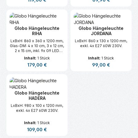
119,00 €
69,90 €
Globo Hängeleuchte
Globo Hängeleuchte
RIHA
JORDANA
LxBxH: 860 x 360 x 1200 mm,
LxBxH: 860 x 130 x 1200 mm,
Glas-DM: 4 x 10 cm, 3 x 12 cm,
exkl. 4x E27 60W 230V.
2 x 15 cm, inkl. 9x G9 LED
3.5W, 230V.
Inhalt:
1 Stück
Inhalt:
1 Stück
Regulärer Preis:
Regulärer Preis:
179,00 €
99,00 €
Globo Hängeleuchte
HADERA
LxBxH: 980 x 100 x 1200 mm,
exkl. 4x E27 60W 230V.
Inhalt:
1 Stück
Regulärer Preis:
109,00 €