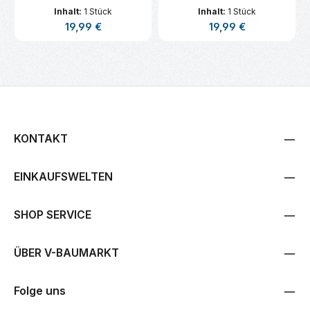
Inhalt:
1 Stück
Inhalt:
1 Stück
Regulärer Preis:
Regulärer Preis:
19,99 €
19,99 €
KONTAKT
EINKAUFSWELTEN
SHOP SERVICE
ÜBER V-BAUMARKT
Folge uns