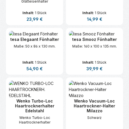
Glätteisenhalter
Inhalt:
1 Stück
Inhalt:
1 Stück
Regulärer Preis:
Regulärer Preis:
23,99 €
14,99 €
tesa Elegaant Fönhalter
tesa Smooz Fönhalter
Maße: 50 x 86 x 130 mm.
Maße: 160 x 100 x 135 mm.
Inhalt:
1 Stück
Inhalt:
1 Stück
Regulärer Preis:
Regulärer Preis:
54,90 €
39,99 €
Wenko Turbo-Loc
Wenko Vacuum-Loc
Haartrocknerhalter
Haartrockner-Halter
Edelstahl
Milazzo
Wenko Turbo-Loc
Schwarz
Haartrocknerhalter