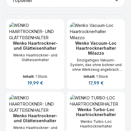
Wenko Haartrockner-
Wenko Vacuum-Loc
und Glätteisenhalter
Haartrocknerhalter
Milazzo
Wenko Haartrockner- und
Glätteisenhalter
Einzigartiges Vakuum-
System, das ohne bohren und
ohne Werkzeug angebracht
wird.
Inhalt:
1 Stück
Inhalt:
1 Stück
Regulärer Preis:
Regulärer Preis:
19,99 €
17,99 €
Wenko Turbo-Loc
Haartrocknerhalter
Wenko Haartrockner-
und Glätteisenhalter
Wenko Turbo-Loc
Haartrocknerhalter
Wenko Haartrockner- und