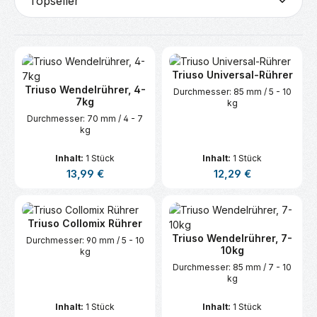
Triuso Universal-Rührer
Triuso Wendelrührer, 4-
Durchmesser: 85 mm / 5 - 10
7kg
kg
Durchmesser: 70 mm / 4 - 7
kg
Inhalt:
1 Stück
Inhalt:
1 Stück
Regulärer Preis:
Regulärer Preis:
13,99 €
12,29 €
Triuso Collomix Rührer
Triuso Wendelrührer, 7-
Durchmesser: 90 mm / 5 - 10
10kg
kg
Durchmesser: 85 mm / 7 - 10
kg
Inhalt:
1 Stück
Inhalt:
1 Stück