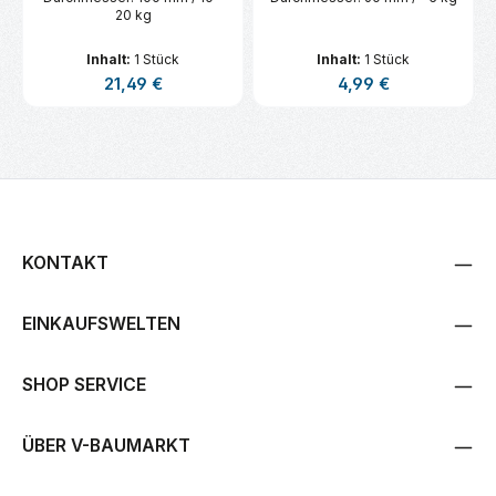
20 kg
Inhalt:
1 Stück
Inhalt:
1 Stück
Regulärer Preis:
Regulärer Preis:
21,49 €
4,99 €
KONTAKT
EINKAUFSWELTEN
SHOP SERVICE
ÜBER V-BAUMARKT