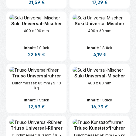
Regulärer Preis:
Regulärer Preis:
21,59 €
17,29 €
Suki Universal-Mischer
Suki Universal Mischer
600 x 100 mm
400 x 60 mm
Inhalt:
1 Stück
Inhalt:
1 Stück
Regulärer Preis:
Regulärer Preis:
22,59 €
4,19 €
Triuso Universalrührer
Suki Universal-Mischer
Durchmesser: 85 mm / 5-10
400 x 80 mm
kg
Inhalt:
1 Stück
Inhalt:
1 Stück
Regulärer Preis:
Regulärer Preis:
12,59 €
16,79 €
Triuso Universal-Rührer
Triuso Kunststoffrührer
Durchmesser: 100 mm / 10 -
Durchmesser: 60 mm / - 5 kg