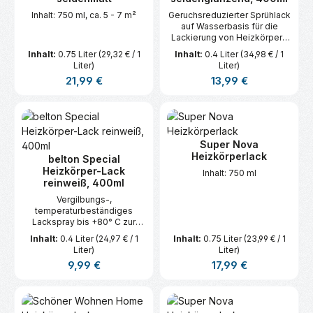
Inhalt: 750 ml, ca. 5 - 7 m²
Geruchsreduzierter Sprühlack
auf Wasserbasis für die
Lackierung von Heizkörpern
(bis 80°C).
Inhalt:
0.75 Liter
(29,32 € / 1
Inhalt:
0.4 Liter
(34,98 € / 1
Liter)
Liter)
Regulärer Preis:
Regulärer Preis:
21,99 €
13,99 €
Super Nova
Heizkörperlack
belton Special
Heizkörper-Lack
Inhalt: 750 ml
reinweiß, 400ml
Vergilbungs-,
temperaturbeständiges
Lackspray bis +80° C zur
farblichen Verschönerung
Inhalt:
0.4 Liter
(24,97 € / 1
Inhalt:
0.75 Liter
(23,99 € / 1
insbesondere von
Liter)
Liter)
Heizkörpern.
Regulärer Preis:
Regulärer Preis:
9,99 €
17,99 €