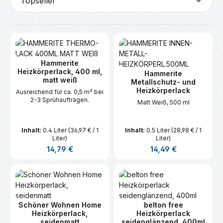
Hammerite
Heizkörperlack, 400 ml,
Hammerite
matt weiß
Metallschutz- und
Heizkörperlack
Ausreichend für ca. 0,5 m² bei
2-3 Sprühaufträgen.
Matt Weiß, 500 ml
Inhalt:
0.4 Liter
(36,97 € / 1
Inhalt:
0.5 Liter
(28,98 € / 1
Liter)
Liter)
Regulärer Preis:
Regulärer Preis:
14,79 €
14,49 €
Schöner Wohnen Home
belton free
Heizkörperlack,
Heizkörperlack
seidenmatt
seidenglänzend, 400ml