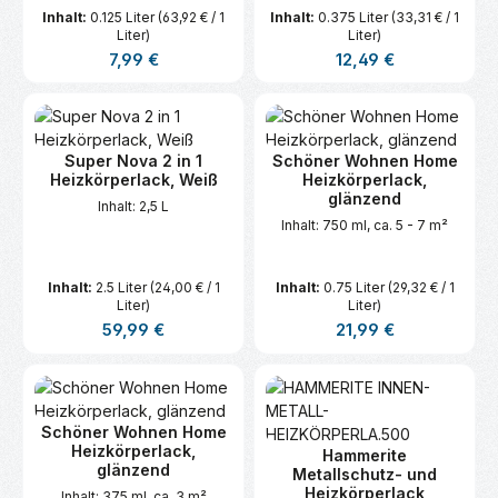
Inhalt:
0.125 Liter
(63,92 € / 1
Inhalt:
0.375 Liter
(33,31 € / 1
Liter)
Liter)
Regulärer Preis:
Regulärer Preis:
7,99 €
12,49 €
Super Nova 2 in 1
Schöner Wohnen Home
Heizkörperlack, Weiß
Heizkörperlack,
glänzend
Inhalt: 2,5 L
Inhalt: 750 ml, ca. 5 - 7 m²
Inhalt:
2.5 Liter
(24,00 € / 1
Inhalt:
0.75 Liter
(29,32 € / 1
Liter)
Liter)
Regulärer Preis:
Regulärer Preis:
59,99 €
21,99 €
Schöner Wohnen Home
Heizkörperlack,
Hammerite
glänzend
Metallschutz- und
Heizkörperlack
Inhalt: 375 ml, ca. 3 m²