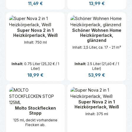
Regulärer Preis:
Regulärer Preis:
11,49 €
13,99 €
Super Nova 2 in 1
Schöner Wohnen Home
Heizkörperlack, Weiß
Heizkörperlack,
glänzend
Inhalt: 750 ml
Inhalt: 2,5 Liter, ca. 17 - 21 m²
Inhalt:
0.75 Liter
(25,32 € / 1
Inhalt:
2.5 Liter
(21,60 € / 1
Liter)
Liter)
Regulärer Preis:
Regulärer Preis:
18,99 €
53,99 €
Super Nova 2 in 1
Heizkörperlack, Weiß
Molto Stockflecken
Stopp
Inhalt: 375 ml
125 ml, deckt vorhandene
Flecken ab.