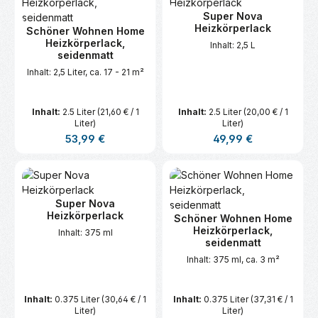
Super Nova
Heizkörperlack
Schöner Wohnen Home
Heizkörperlack,
Inhalt: 2,5 L
seidenmatt
Inhalt: 2,5 Liter, ca. 17 - 21 m²
Inhalt:
2.5 Liter
(21,60 € / 1
Inhalt:
2.5 Liter
(20,00 € / 1
Liter)
Liter)
Regulärer Preis:
Regulärer Preis:
53,99 €
49,99 €
Super Nova
Heizkörperlack
Schöner Wohnen Home
Heizkörperlack,
Inhalt: 375 ml
seidenmatt
Inhalt: 375 ml, ca. 3 m²
Inhalt:
0.375 Liter
(30,64 € / 1
Inhalt:
0.375 Liter
(37,31 € / 1
Liter)
Liter)