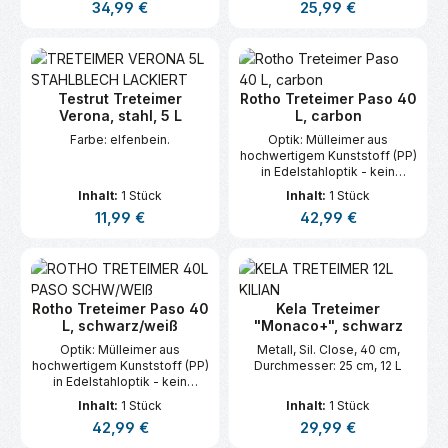
Regulärer Preis:
Regulärer Preis:
34,99 €
25,99 €
Testrut Treteimer
Rotho Treteimer Paso 40
Verona, stahl, 5 L
L, carbon
Farbe: elfenbein.
Optik: Mülleimer aus
hochwertigem Kunststoff (PP)
in Edelstahloptik - kein
Verrosten.
Inhalt:
1 Stück
Inhalt:
1 Stück
Regulärer Preis:
Regulärer Preis:
11,99 €
42,99 €
Rotho Treteimer Paso 40
Kela Treteimer
L, schwarz/weiß
"Monaco+", schwarz
Optik: Mülleimer aus
Metall, Sil. Close, 40 cm,
hochwertigem Kunststoff (PP)
Durchmesser: 25 cm, 12 L
in Edelstahloptik - kein
Verrosten.
Inhalt:
1 Stück
Inhalt:
1 Stück
Regulärer Preis:
Regulärer Preis:
42,99 €
29,99 €