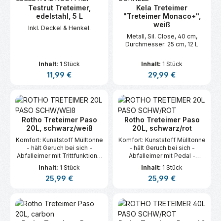
Testrut Treteimer,
Kela Treteimer
edelstahl, 5 L
"Treteimer Monaco+",
weiß
Inkl. Deckel & Henkel.
Metall, Sil. Close, 40 cm,
Durchmesser: 25 cm, 12 L
Inhalt:
1 Stück
Inhalt:
1 Stück
Regulärer Preis:
Regulärer Preis:
11,99 €
29,99 €
Rotho Treteimer Paso
Rotho Treteimer Paso
20L, schwarz/weiß
20L, schwarz/rot
Komfort: Kunststoff Mülltonne
Komfort: Kunststoff Mülltonne
- hält Geruch bei sich -
- hält Geruch bei sich -
Abfalleimer mit Trittfunktion -
Abfalleimer mit Pedal -
geräuschloses Schließen des
geräuschloses Schließen des
Inhalt:
1 Stück
Inhalt:
1 Stück
Deckels - stabiler Stand
Deckels - stabiler Stand
Regulärer Preis:
Regulärer Preis:
25,99 €
25,99 €
durch Gummifüße Optik:
durch Gummifüße Optik:
Mülleimer aus hochwertigem
Mülleimer aus hochwertigem
Kunststoff (PP) in
Kunststoff (PP) in
Edelstahloptik - kein
Edelstahloptik - kein
Verrosten - keine Beulen
Verrosten - keine Beulen
durch G