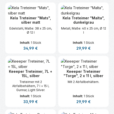
Kela Treteimer "Mats",
Kela Treteimer "Malta",
silber matt
dunkelgrau
Edelstahl, Maße: 38 x 25 cm,
Metall, Maße: 40 x 25 cm, Ø 12
Ø 12 l
l
Inhalt:
1 Stück
Inhalt:
1 Stück
Regulärer Preis:
Regulärer Preis:
34,99 €
29,99 €
Keeeper Treteimer, 7L +
Keeeper Treteimer
15L, silber
"Torge", 2 x 11 l, silber
Treteimer mit 2
Mit 2 Abfallbehältern.
Abfallbehältern, 7 l + 15 l,
Gunnar, Light Silver.
Inhalt:
1 Stück
Inhalt:
1 Stück
Regulärer Preis:
Regulärer Preis:
33,99 €
29,99 €