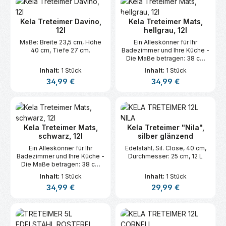
Kela Treteimer Davino,
Kela Treteimer Mats,
12l
hellgrau, 12l
Maße: Breite 23,5 cm, Höhe
Ein Alleskönner für Ihr
40 cm, Tiefe 27 cm.
Badezimmer und Ihre Küche -
Die Maße betragen: 38 cm
Höhe, 25 cm Ø
Inhalt:
1 Stück
Inhalt:
1 Stück
Regulärer Preis:
Regulärer Preis:
34,99 €
34,99 €
Kela Treteimer Mats,
Kela Treteimer "Nila",
schwarz, 12l
silber glänzend
Ein Alleskönner für Ihr
Edelstahl, Sil. Close, 40 cm,
Badezimmer und Ihre Küche -
Durchmesser: 25 cm, 12 L
Die Maße betragen: 38 cm
Höhe, 25 cm Ø
Inhalt:
1 Stück
Inhalt:
1 Stück
Regulärer Preis:
Regulärer Preis:
34,99 €
29,99 €