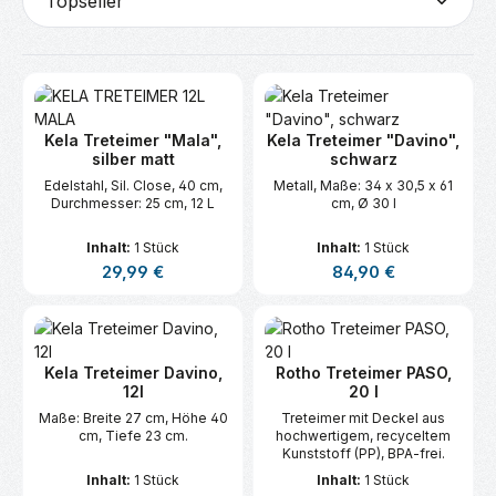
Kela Treteimer "Mala",
Kela Treteimer "Davino",
silber matt
schwarz
Edelstahl, Sil. Close, 40 cm,
Metall, Maße: 34 x 30,5 x 61
Durchmesser: 25 cm, 12 L
cm, Ø 30 l
Inhalt:
1 Stück
Inhalt:
1 Stück
Regulärer Preis:
Regulärer Preis:
29,99 €
84,90 €
Kela Treteimer Davino,
Rotho Treteimer PASO,
12l
20 l
Maße: Breite 27 cm, Höhe 40
Treteimer mit Deckel aus
cm, Tiefe 23 cm.
hochwertigem, recyceltem
Kunststoff (PP), BPA-frei.
Inhalt:
1 Stück
Inhalt:
1 Stück