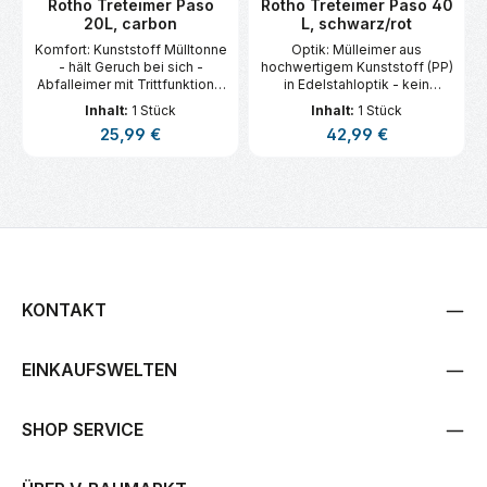
Rotho Treteimer Paso
Rotho Treteimer Paso 40
20L, carbon
L, schwarz/rot
Komfort: Kunststoff Mülltonne
Optik: Mülleimer aus
- hält Geruch bei sich -
hochwertigem Kunststoff (PP)
Abfalleimer mit Trittfunktion -
in Edelstahloptik - kein
geräuschloses Schließen des
Verrosten.
Inhalt:
1 Stück
Inhalt:
1 Stück
Deckels - stabiler Stand
Regulärer Preis:
Regulärer Preis:
25,99 €
42,99 €
durch Gummifüße Optik:
Mülleimer aus hochwertigem
Kunststoff (PP) in
Edelstahloptik - kein
Verrosten - keine Beulen
KONTAKT
EINKAUFSWELTEN
SHOP SERVICE