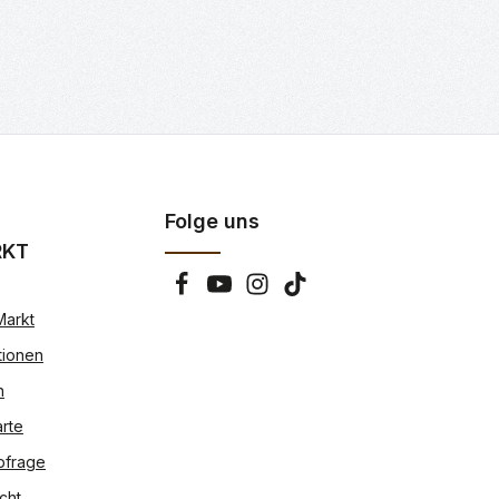
Folge uns
RKT
Markt
tionen
n
rte
bfrage
cht