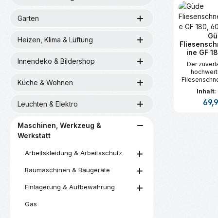
Garten
Gü
Heizen, Klima & Lüftung
Fliesensc
ine GF 1
Innendeko & Bildershop
Der zuverl
hochwert
Fliesenschn
Küche & Wohnen
GF 180, 600
Inhalt:
durch seine
Regul
69,
und seine Fu
Leuchten & Elektro
Jetzt be
Maschinen, Werkzeug &
Produk
Werkstatt
Arbeitskleidung & Arbeitsschutz
Baumaschinen & Baugeräte
Einlagerung & Aufbewahrung
Gas