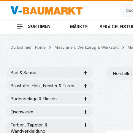
 Hauptinhalt springen
Zur Suche springen
Zur Hauptnavigation springen
SORTIMENT
MÄRKTE
SERVICELEIST
Du bist hier:
Home
Maschinen, Werkzeug & Werkstatt
Ma
Bad & Sanitär
Hersteller
Baustoffe, Holz, Fenster & Türen
Bodenbeläge & Fliesen
Eisenwaren
Farben, Tapeten &
Wandverkleidung