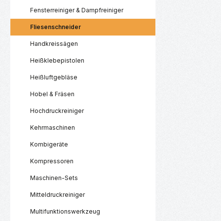
Fensterreiniger & Dampfreiniger
Fliesenschneider
Handkreissägen
Heißklebepistolen
Heißluftgebläse
Hobel & Fräsen
Hochdruckreiniger
Kehrmaschinen
Kombigeräte
Kompressoren
Maschinen-Sets
Mitteldruckreiniger
Multifunktionswerkzeug