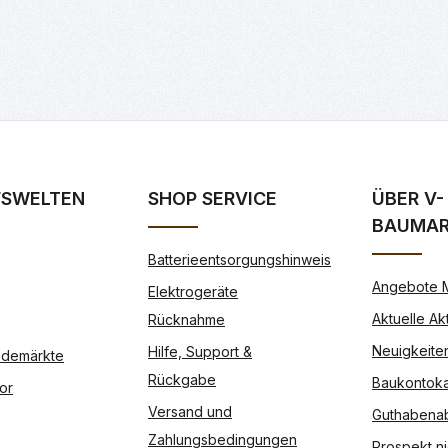
FSWELTEN
SHOP SERVICE
ÜBER V-
BAUMA
Batterieentsorgungshinweis
Angebote 
Elektrogeräte
Aktuelle Ak
Rücknahme
Neuigkeite
Hilfe, Support &
Modemärkte
Rückgabe
Baukontoka
or
Versand und
Guthabena
Zahlungsbedingungen
Prospekt ni