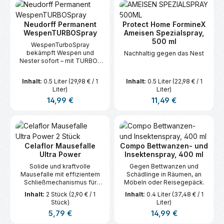
Neudorff Permanent
Protect Home FormineX
WespenTURBOSpray
Ameisen Spezialspray,
500 ml
WespenTurboSpray
bekämpft Wespen und
Nachhaltig gegen das Nest
Nester sofort – mit TURBO-
Sprühkopf für sichere
Anwendung aus bis zu 4 m
Inhalt:
0.5 Liter
(29,98 € / 1
Inhalt:
0.5 Liter
(22,98 € / 1
Entfernung.
Liter)
Liter)
Regulärer Preis:
Regulärer Preis:
14,99 €
11,49 €
Celaflor Mausefalle
Compo Bettwanzen- und
Ultra Power
Insektenspray, 400 ml
Solide und kraftvolle
Gegen Bettwanzen und
Mausefalle mit effizientem
Schädlinge in Räumen, an
Schließmechanismus für
Möbeln oder Reisegepäck.
einen sicheren Fangerfolg.
Inhalt:
2 Stück
(2,90 € / 1
Inhalt:
0.4 Liter
(37,48 € / 1
Stück)
Liter)
Regulärer Preis:
Regulärer Preis:
5,79 €
14,99 €