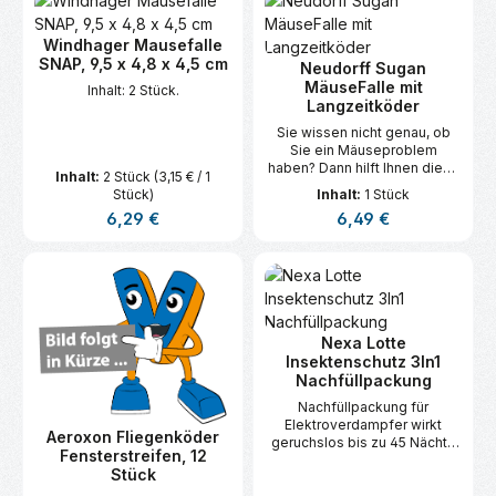
Windhager Mausefalle
SNAP, 9,5 x 4,8 x 4,5 cm
Neudorff Sugan
MäuseFalle mit
Inhalt: 2 Stück.
Langzeitköder
Sie wissen nicht genau, ob
Sie ein Mäuseproblem
haben? Dann hilft Ihnen diese
Inhalt:
2 Stück
(3,15 € / 1
Falle ohne Giftköder.
Stück)
Inhalt:
1 Stück
Regulärer Preis:
Regulärer Preis:
6,29 €
6,49 €
Nexa Lotte
Insektenschutz 3In1
Nachfüllpackung
Nachfüllpackung für
Elektroverdampfer wirkt
Aeroxon Fliegenköder
geruchslos bis zu 45 Nächte
Fensterstreifen, 12
gegen Stechmücken, Motten
Stück
und Fliegen (auch
Frucht-/Essigfliegen) in allen