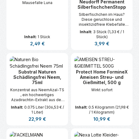
Neudorff Permanent
Mausefalle Luna
SilberfischchenStopp
Silberfischchen im Haus?
Diese geruchlose und
insektizidfreie Klebefalle
schafft effektiv Abhilfe!
Inhalt:
3 Stück
(1,33 € / 1
Inhalt:
1 Stück
Stück)
Regulärer Preis:
Regulärer Preis:
2,49 €
3,99 €
Substral Naturen
Protect Home FormineX
Schädlingsfrei Neem,
Ameisen Streu- und
75ml
Gießmittel, 500 g
Konzentrat aus NeemAzal-TS
Wirkt sofort
, ein hochwertiges
Azadirachtin-Extrakt aus den
Neem-Kernen. Wirksam
Inhalt:
0.075 Liter
(306,53 € /
Inhalt:
0.5 Kilogramm
(21,98 €
gegen viele saugende und
1 Liter)
/ 1 Kilogramm)
beißende Schädlinge an
Regulärer Preis:
Regulärer Preis:
22,99 €
10,99 €
Obst-, Gemüse &
Zierpflanzen