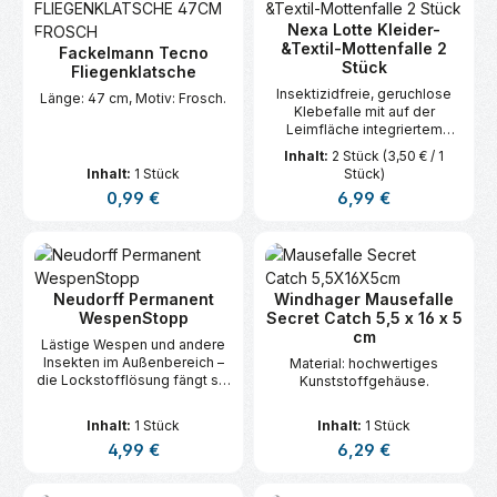
Nexa Lotte Kleider-
&Textil-Mottenfalle 2
Fackelmann Tecno
Stück
Fliegenklatsche
Insektizidfreie, geruchlose
Länge: 47 cm, Motiv: Frosch.
Klebefalle mit auf der
Leimfläche integriertem
Pheromondispenser wirkt
Inhalt:
2 Stück
(3,50 € / 1
gegen den Befall von
Inhalt:
1 Stück
Stück)
Kleidermotten in
Regulärer Preis:
Regulärer Preis:
0,99 €
6,99 €
Schlafzimmern,
Wohnzimmern und Schränken.
Neudorff Permanent
Windhager Mausefalle
WespenStopp
Secret Catch 5,5 x 16 x 5
cm
Lästige Wespen und andere
Insekten im Außenbereich –
Material: hochwertiges
die Lockstofflösung fängt sie
Kunststoffgehäuse.
in der Flasche sicher ein.
Inhalt:
1 Stück
Inhalt:
1 Stück
Regulärer Preis:
Regulärer Preis:
4,99 €
6,29 €