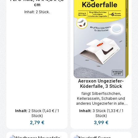
cm
Inhalt: 2 Stück.
Aeroxon Ungeziefer-
Köderfalle, 3 Stück
fängt Silberfischchen,
Kellerasseln, Schaben und
anderes Ungeziefer in allen
Räumen
Inhalt:
2 Stück
(1,40 € / 1
Inhalt:
3 Stück
(1,33 € / 1
Stück)
Stück)
Regulärer Preis:
Regulärer Preis:
2,79 €
3,99 €