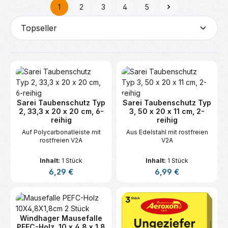
1
2
3
4
5
Seite
Seite
Seite
Seite
Seite
Sarei Taubenschutz Typ
Sarei Taubenschutz Typ
2, 33,3 x 20 x 20 cm, 6-
3, 50 x 20 x 11 cm, 2-
reihig
reihig
Auf Polycarbonatleiste mit
Aus Edelstahl mit rostfreien
rostfreien V2A
V2A
Inhalt:
1 Stück
Inhalt:
1 Stück
Regulärer Preis:
Regulärer Preis:
6,29 €
6,99 €
Windhager Mausefalle
PEFC-Holz, 10 x 4,8 x 1,8