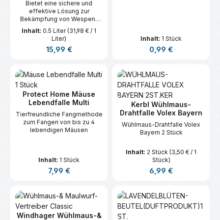
Bietet eine sichere und
wirkt 4 Wochen Bewährte
effektive Lösung zur
Wirkung in der
Bekämpfung von Wespen-
professionellen
Nestern, ohne Insektizide.
Landwirtschaft und im
Inhalt:
0.5 Liter
(31,98 € / 1
Gartenbau 100% natürliche
Liter)
Inhalt:
1 Stück
Inhaltsstoffe BIO – Geeignet
Regulärer Preis:
Regulärer Preis:
15,99 €
0,99 €
für den Öko Landbau*
*Produkte dieser Gattung
sind gemäß EU Öko-
Verordnung idgF für die
ökologische/biologische
Produktion geeignet.
Protect Home Mäuse
Lebendfalle Multi
Kerbl Wühlmaus-
Drahtfalle Volex Bayern
Tierfreundliche Fangmethode
zum Fangen von bis zu 4
Wühlmaus-Drahtfalle Volex
lebendigen Mäusen
Bayern 2 Stück
Inhalt:
2 Stück
(3,50 € / 1
Inhalt:
1 Stück
Stück)
Regulärer Preis:
Regulärer Preis:
7,99 €
6,99 €
Windhager Wühlmaus-&