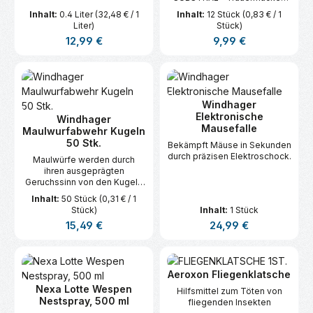
Pflanzen-Kur enthält
Inhalt:
0.4 Liter
(32,48 € / 1
Inhalt:
12 Stück
(0,83 € / 1
bioaktive Inhaltsstoffe &
Liter)
Stück)
ätherische Öle. Die
Regulärer Preis:
Regulärer Preis:
12,99 €
9,99 €
hochkonzentrierten
Pflanzenessenzen
unterstützen die natürliche
Regenerationsfähigkeit bei
Trauermücken anfälligen
Pflanzen. Die Kräuteraromen
Windhager
vitalisieren die Pflanze,
Elektronische
Windhager
gleichzeitig meiden
Mausefalle
Maulwurfabwehr Kugeln
Trauermücken die
50 Stk.
behandelte Erde. Zusätzlich
Bekämpft Mäuse in Sekunden
wird der Wurzelraum der
durch präzisen Elektroschock.
Maulwürfe werden durch
Pflanzen gekräftigt - für
ihren ausgeprägten
robustere Pflanzen. Vorteile:
Geruchssinn von den Kugeln
Insektizidfrei und Nicht
in die Flucht geschlagen.
bienengefährlich
Inhalt:
50 Stück
(0,31 € / 1
Trauermücken meiden die
Stück)
Inhalt:
1 Stück
Kräuteraromen -
Regulärer Preis:
Regulärer Preis:
15,49 €
24,99 €
Kräutergeruch vermindert
Eiablage Kräftigt die Wurzeln
& unterstützt die natürliche
Regenerationsfähigkeit
Aeroxon Fliegenklatsche
Geeignet für alle Pflanzen
und Gemüsegärten im Innen-
Nexa Lotte Wespen
Hilfsmittel zum Töten von
und Außenbereich
Nestspray, 500 ml
fliegenden Insekten
Vorbeugend & vitalisierend -