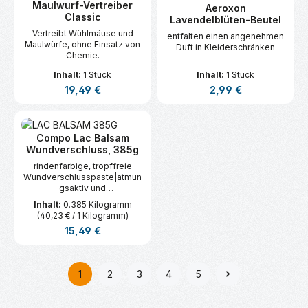
Maulwurf-Vertreiber
Aeroxon
Classic
Lavendelblüten-Beutel
Vertreibt Wühlmäuse und
entfalten einen angenehmen
Maulwürfe, ohne Einsatz von
Duft in Kleiderschränken
Chemie.
Inhalt:
1 Stück
Inhalt:
1 Stück
Regulärer Preis:
Regulärer Preis:
19,49 €
2,99 €
Compo Lac Balsam
Wundverschluss, 385g
rindenfarbige, tropffreie
Wundverschlusspaste|atmun
gsaktiv und
witterungsbeständig
Inhalt:
0.385 Kilogramm
(40,23 € / 1 Kilogramm)
Regulärer Preis:
15,49 €
1
2
3
4
5
Seite
Seite
Seite
Seite
Seite