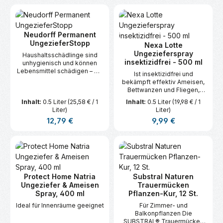
Neudorff Permanent
UngezieferStopp
Nexa Lotte
Ungezieferspray
Haushaltsschädlinge sind
insektizidfrei - 500 ml
unhygienisch und können
Lebensmittel schädigen – mit
Ist insektizidfrei und
Spray schnell bekämpfen.
bekämpft effektiv Ameisen,
Bettwanzen und Fliegen,
indem es sie physikalisch
Inhalt:
0.5 Liter
(25,58 € / 1
Inhalt:
0.5 Liter
(19,98 € / 1
immobilisiert.
Liter)
Liter)
Regulärer Preis:
Regulärer Preis:
12,79 €
9,99 €
Protect Home Natria
Substral Naturen
Ungeziefer & Ameisen
Trauermücken
Spray, 400 ml
Pflanzen-Kur, 12 St.
Ideal für Innenräume geeignet
Für Zimmer- und
Balkonpflanzen Die
SUBSTRAL® Trauermücken