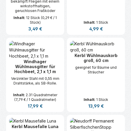
bekämpft Fliegen mit einem
Räumen.
wirkstoffhaltigen,
geruchlosen Fraßköder
Inhalt:
12 Stück
(0,29 € / 1
Stück)
Inhalt:
1 Stück
Regulärer Preis:
Regulärer Preis:
3,49 €
4,99 €
Kerbl Wühlmauskorb
groß, 60 cm
Windhager
Wühlmausgitter für
geeignet für Bäume und
Hochbeet, 2,1 x 1,1 m
Sträucher
Verzinkter Stahl mit 0,55 mm
Drahtstärke, als SB-Rolle.
Inhalt:
2.31 Quadratmeter
(7,79 € / 1 Quadratmeter)
Inhalt:
1 Stück
Regulärer Preis:
Regulärer Preis:
17,99 €
13,99 €
Kerbl Mausefalle Luna