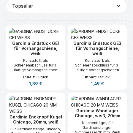
Gardinia Endstück GE1
Gardinia Endstück GE3
für Vorhangschiene,
für Vorhangschiene,
weiß
weiß
Kunststoff, als
Kunststoff, als
Schienenabschluss für 1-
Schienenabschluss für 3-
läufige Vorhangschienen
läufige Vorhangschienen
Inhalt:
1 Stück
Inhalt:
1 Stück
Regulärer Preis:
Regulärer Preis:
1,39 €
1,49 €
Gardinia Wandlager
Chicago, weiß, 20mm
Gardinia Endknopf Kugel
Chicago, 20mm, weiß
Nischenträger, für
Gardinenstangen
Für Gardinenstange Chicago,
Durchmesser 20 mm, Weiß,