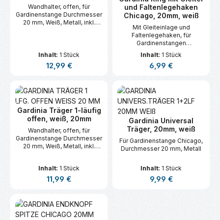
Wandhalter, offen, für
und Faltenlegehaken
Gardinenstange Durchmesser
Chicago, 20mm, weiß
20 mm, Weiß, Metall, inkl.
Mit Gleiteinlage und
Befestigungsmaterial
Faltenlegehaken, für
Gardinenstangen
Durchmesser 20 mm, Weiß,
Inhalt:
1 Stück
Inhalt:
1 Stück
Metall
Regulärer Preis:
Regulärer Preis:
12,99 €
6,99 €
Gardinia Träger 1-läufig
offen, weiß, 20mm
Gardinia Universal
Träger, 20mm, weiß
Wandhalter, offen, für
Gardinenstange Durchmesser
Für Gardinenstange Chicago,
20 mm, Weiß, Metall, inkl.
Durchmesser 20 mm, Metall
Befestigungsmaterial
Inhalt:
1 Stück
Inhalt:
1 Stück
Regulärer Preis:
Regulärer Preis:
11,99 €
9,99 €