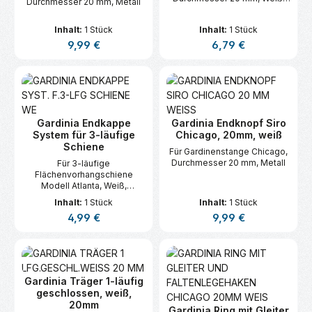
Durchmesser 20 mm, Metall
Metall, für Montage in der
Fensternische, inkl.
Inhalt:
1 Stück
Inhalt:
1 Stück
Befestigungsmaterial
Regulärer Preis:
Regulärer Preis:
9,99 €
6,79 €
Gardinia Endkappe
Gardinia Endknopf Siro
System für 3-läufige
Chicago, 20mm, weiß
Schiene
Für Gardinenstange Chicago,
Durchmesser 20 mm, Metall
Für 3-läufige
Flächenvorhangschiene
Modell Atlanta, Weiß,
Kunststoff, mit Ausklinkung
Inhalt:
1 Stück
Inhalt:
1 Stück
für X-Gleiter
Regulärer Preis:
Regulärer Preis:
4,99 €
9,99 €
Gardinia Träger 1-läufig
geschlossen, weiß,
20mm
Gardinia Ring mit Gleiter