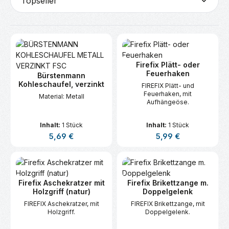
Firefix Plätt- oder
Feuerhaken
Bürstenmann
Kohleschaufel, verzinkt
FIREFIX Plätt- und
Feuerhaken, mit
Material: Metall
Aufhängeöse.
Inhalt:
1 Stück
Inhalt:
1 Stück
Regulärer Preis:
Regulärer Preis:
5,69 €
5,99 €
Firefix Aschekratzer mit
Firefix Brikettzange m.
Holzgriff (natur)
Doppelgelenk
FIREFIX Aschekratzer, mit
FIREFIX Brikettzange, mit
Holzgriff.
Doppelgelenk.