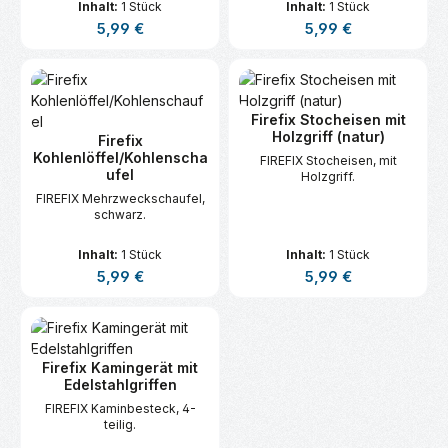
Inhalt:
1 Stück
Inhalt:
1 Stück
Regulärer Preis:
Regulärer Preis:
5,99 €
5,99 €
Firefix Stocheisen mit
Holzgriff (natur)
Firefix
Kohlenlöffel/Kohlenscha
FIREFIX Stocheisen, mit
ufel
Holzgriff.
FIREFIX Mehrzweckschaufel,
schwarz.
Inhalt:
1 Stück
Inhalt:
1 Stück
Regulärer Preis:
Regulärer Preis:
5,99 €
5,99 €
Firefix Kamingerät mit
Edelstahlgriffen
FIREFIX Kaminbesteck, 4-
teilig.