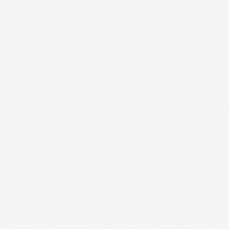
n oder benutze die Schaltflächen um d
ünschten Wert ein oder benutze die Sc
zahl: Gib den gewünschten Wert ein ode