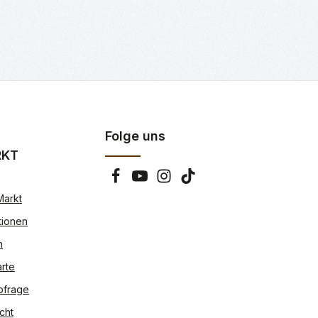
Folge uns
RKT
Markt
tionen
n
rte
bfrage
cht