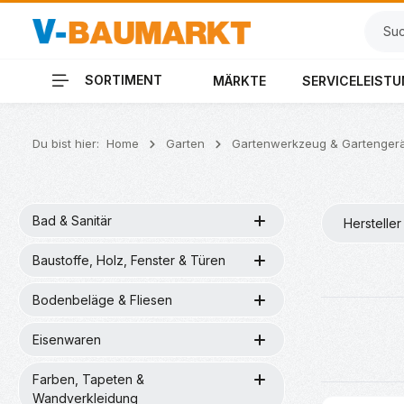
 Hauptinhalt springen
Zur Suche springen
Zur Hauptnavigation springen
SORTIMENT
MÄRKTE
SERVICELEIST
Du bist hier:
Home
Garten
Gartenwerkzeug & Gartenger
Bad & Sanitär
Hersteller
Baustoffe, Holz, Fenster & Türen
Bodenbeläge & Fliesen
Eisenwaren
Farben, Tapeten &
Wandverkleidung