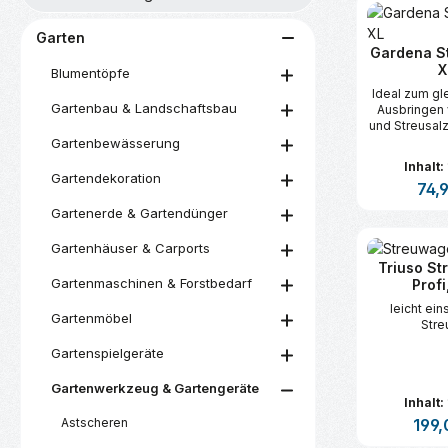
Garten
Gardena S
X
Blumentöpfe
Ideal zum g
Gartenbau & Landschaftsbau
Ausbringen
und Streusalz
den Garten un
Gartenbewässerung
Pfl
Inhalt:
Gartendekoration
Regul
74,
Gartenerde & Gartendünger
Produk
Gartenhäuser & Carports
Triuso S
Gartenmaschinen & Forstbedarf
Profi
leicht ein
Gartenmöbel
Stre
Gartenspielgeräte
Gartenwerkzeug & Gartengeräte
Inhalt:
Astscheren
Regulä
199,