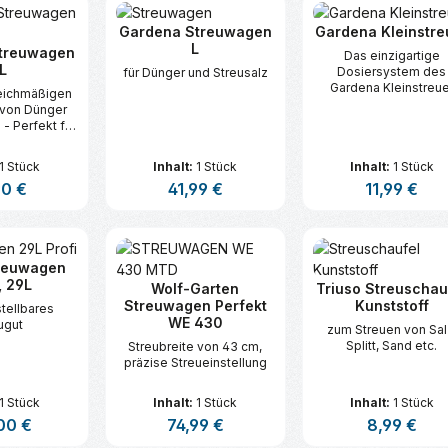
Gardena Streuwagen
Gardena Kleinstre
L
treuwagen
Das einzigartige
L
Dosiersystem des
für Dünger und Streusalz
Gardena Kleinstreue
leichmäßigen
macht es möglich u
 von Dünger
kann, je nach
 - Perfekt für
verwendetem Streug
d winterliche
von grob bis fein
ege.
1 Stück
Inhalt:
1 Stück
Inhalt:
1 Stück
eingestellt werden
ärer Preis:
90 €
Regulärer Preis:
41,99 €
Regulärer Prei
11,99 €
t Anzahl: Gib den gewünschten Wert ei
Produkt Anzahl: Gib den gew
Produkt An
treuwagen
, 29L
Wolf-Garten
Triuso Streuschau
Streuwagen Perfekt
Kunststoff
stellbares
WE 430
ugut
zum Streuen von Sal
Splitt, Sand etc.
Streubreite von 43 cm,
präzise Streueinstellung
1 Stück
Inhalt:
1 Stück
Inhalt:
1 Stück
rer Preis:
00 €
Regulärer Preis:
74,99 €
Regulärer Prei
8,99 €