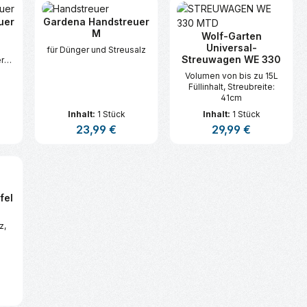
uer
Gardena Handstreuer
M
Wolf-Garten
Universal-
für Dünger und Streusalz
Streuwagen WE 330
r
nd
Volumen von bis zu 15L
Füllinhalt, Streubreite:
ut,
41cm
Inhalt:
1 Stück
Inhalt:
1 Stück
.
s:
Regulärer Preis:
23,99 €
Regulärer Preis:
29,99 €
n oder benutze die Schaltflächen um d
ünschten Wert ein oder benutze die Sc
zahl: Gib den gewünschten Wert ein ode
Produkt Anzahl: Gib den gewünsc
Produkt Anzahl:
fel
z,
s: