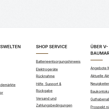
FSWELTEN
SHOP SERVICE
ÜBER V-
BAUMA
Batterieentsorgungshinweis
Angebote 
Elektrogeräte
Aktuelle Ak
Rücknahme
Neuigkeite
Hilfe, Support &
Modemärkte
Rückgabe
Baukontoka
or
Versand und
Guthabena
Zahlungsbedingungen
Prospekt ni