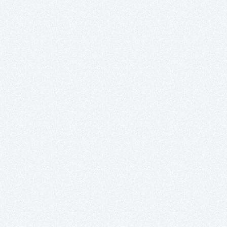
t Anzahl: Gib den gewünschten Wert ei
Produkt Anzahl: Gib den gew
Produkt An