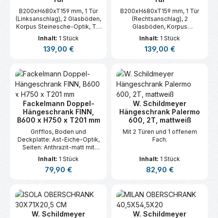
B200xH680xT159 mm, 1 Tür
B200xH680xT159 mm, 1 Tür
(Linksanschlag), 2 Glasböden,
(Rechtsanschlag), 2
Korpus Steinesche-Optik, Tür
Glasböden, Korpus
mit Spiegelglas
Steinesche-Optik, Tür mit
Inhalt:
1 Stück
Inhalt:
1 Stück
Spiegelglas
Regulärer Preis:
Regulärer Preis:
139,00 €
139,00 €
Fackelmann Doppel-
W. Schildmeyer
Hängeschrank FINN,
Hängeschrank Palermo
B600 x H750 x T201 mm
600, 2T, mattweiß
Grifflos, Boden und
Mit 2 Türen und 1 offenem
Deckplatte: Ast-Eiche-Optik,
Fach.
Seiten: Anthrazit-matt mit
Kante: Ast-Eiche-Optik
Inhalt:
1 Stück
Inhalt:
1 Stück
Regulärer Preis:
Regulärer Preis:
79,90 €
82,90 €
W. Schildmeyer
W. Schildmeyer