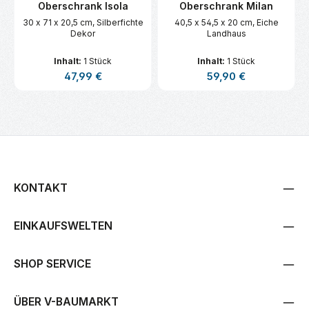
Oberschrank Isola
Oberschrank Milan
30 x 71 x 20,5 cm, Silberfichte
40,5 x 54,5 x 20 cm, Eiche
Dekor
Landhaus
Inhalt:
1 Stück
Inhalt:
1 Stück
Regulärer Preis:
Regulärer Preis:
47,99 €
59,90 €
KONTAKT
EINKAUFSWELTEN
SHOP SERVICE
ÜBER V-BAUMARKT