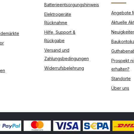
Batterieentsorgungshinweis
Angebote 
Elektrogeräte
Aktuelle Ak
Rücknahme
Neuigkeite
Hilfe, Support &
Modemärkte
Rückgabe
Baukontoka
or
Versand und
Guthabena
Zahlungsbedingungen
Prospekt ni
Widerrufsbelehrung
erhalten?
ßen
Standorte
Über uns