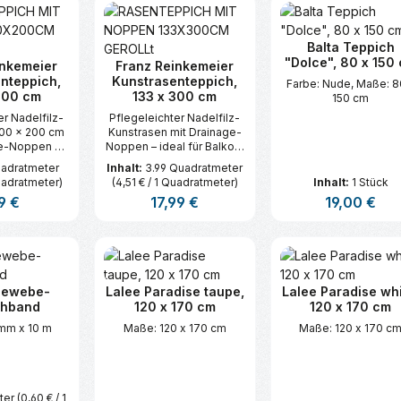
Balta Teppich
"Dolce", 80 x 150
inkemeier
Franz Reinkemeier
nteppich,
Kunstrasenteppich,
Farbe: Nude, Maße: 8
200 cm
133 x 300 cm
150 cm
er Nadelfilz-
Pflegeleichter Nadelfilz-
100 × 200 cm
Kunstrasen mit Drainage-
ge-Noppen –
Noppen – ideal für Balkon,
kon, Terrasse,
Terrasse, Camping und als
uadratmeter
Inhalt:
3.99 Quadratmeter
als Outdoor-
Outdoor-Teppich.
Quadratmeter)
(4,51 € / 1 Quadratmeter)
Inhalt:
1 Stück
ich.
lärer Preis:
9 €
Regulärer Preis:
17,99 €
Regulärer Prei
19,00 €
t Anzahl: Gib den gewünschten Wert ei
Produkt Anzahl: Gib den gew
Produkt An
Gewebe-
Lalee Paradise taupe,
Lalee Paradise whi
chband
120 x 170 cm
120 x 170 cm
mm x 10 m
Maße: 120 x 170 cm
Maße: 120 x 170 c
ter
(0,60 € / 1