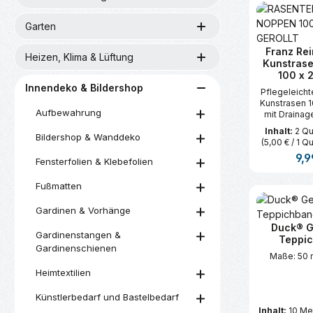
Garten
Franz Re
Heizen, Klima & Lüftung
Kunstrase
100 x 
Innendeko & Bildershop
Pflegeleicht
Kunstrasen 
Aufbewahrung
mit Draina
ideal für Bal
Inhalt:
2 Q
Bildershop & Wanddeko
Camping und 
(5,00 € / 1 
Tepp
Regu
9,9
Fensterfolien & Klebefolien
Fußmatten
Produk
Gardinen & Vorhänge
Duck® 
Gardinenstangen &
Teppi
Gardinenschienen
Maße: 50 
Heimtextilien
Künstlerbedarf und Bastelbedarf
Inhalt:
10 Me