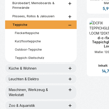
Bürobedarf, Memoboards &
Met
Pinnwände
Regu
5,9
Plissees, Rollos & Jalousien
Produk
Teppiche
Fleckerlteppiche
d-c-fi
Kurzfloorteppiche
Teppichgl
Lo
Outdoor-Teppiche
Maße: 120
Teppich-Gleitschutz
Inhalt:
Küche & Wohnen
Regul
14,
Leuchten & Elektro
Produk
Maschinen, Werkzeug &
Werkstatt
Zoo & Aquaristik