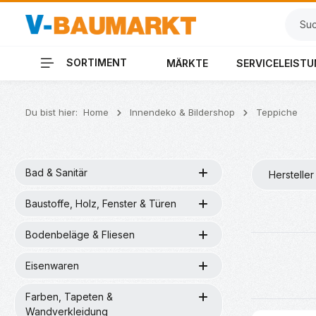
 Hauptinhalt springen
Zur Suche springen
Zur Hauptnavigation springen
SORTIMENT
MÄRKTE
SERVICELEIST
Du bist hier:
Home
Innendeko & Bildershop
Teppiche
Bad & Sanitär
Hersteller
Baustoffe, Holz, Fenster & Türen
Bodenbeläge & Fliesen
Eisenwaren
Farben, Tapeten &
Wandverkleidung