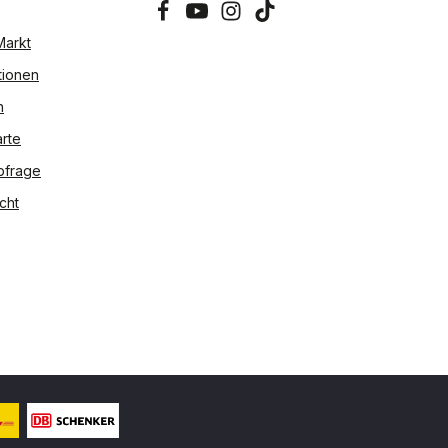
Markt
tionen
n
rte
bfrage
cht