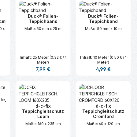
Duck® Folien-
Duck® Folien-
 cm
Teppichband
Teppichband
0 x
Maße: 50 mm x 25 m
Maße: 50 mm x 10 m
Inhalt:
25 Meter
(0,32 € / 1
Inhalt:
10 Meter
(0,50 € / 1
Meter)
Meter)
s:
Regulärer Preis:
7,99 €
Regulärer Preis:
4,99 €
n oder benutze die Schaltflächen um d
ünschten Wert ein oder benutze die Sc
zahl: Gib den gewünschten Wert ein ode
Produkt Anzahl: Gib den gewünsc
Produkt Anzahl:
te,
d-c-fix
d-c-fix
Teppichgleitschutz
Teppichgleitschutz
m
Loom
Cromford
Maße: 160 x 235 cm
Maße: 60 x 120 cm