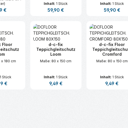
er)
Inhalt:
1 Stück
Inhalt:
1 Stück
lärer Preis:
9 €
Regulärer Preis:
59,90 €
Regulärer Prei
59,90 €
t Anzahl: Gib den gewünschten Wert ei
Produkt Anzahl: Gib den gew
Produkt An
x Floor
d-c-fix
d-c-fix Floor
eitschutz
Teppichgleitschutz
Teppichgleitschu
om
Loom
Cromford
 x 180 cm
Maße: 80 x 150 cm
Maße: 80 x 150 cm
1 Stück
Inhalt:
1 Stück
Inhalt:
1 Stück
ärer Preis:
79 €
Regulärer Preis:
9,49 €
Regulärer Pre
9,49 €
t Anzahl: Gib den gewünschten Wert ei
Produkt Anzahl: Gib den gew
Produkt An