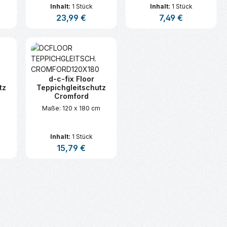
Inhalt:
1 Stück
Inhalt:
1 Stück
s:
Regulärer Preis:
23,99 €
Regulärer Preis:
7,49 €
n oder benutze die Schaltflächen um d
ünschten Wert ein oder benutze die Sc
zahl: Gib den gewünschten Wert ein ode
Produkt Anzahl: Gib den gewünsc
Produkt Anzahl:
d-c-fix Floor
tz
Teppichgleitschutz
Cromford
Maße: 120 x 180 cm
Inhalt:
1 Stück
is:
Regulärer Preis:
15,79 €
n oder benutze die Schaltflächen um d
ünschten Wert ein oder benutze die Sc
zahl: Gib den gewünschten Wert ein ode
Produkt Anzahl: Gib den gewünsc