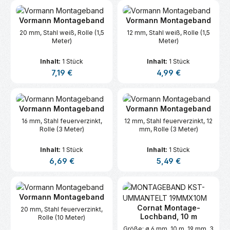
Vormann Montageband
Vormann Montageband
20 mm, Stahl weiß, Rolle (1,5
12 mm, Stahl weiß, Rolle (1,5
Meter)
Meter)
Inhalt:
1 Stück
Inhalt:
1 Stück
Regulärer Preis:
Regulärer Preis:
7,19 €
4,99 €
Vormann Montageband
Vormann Montageband
16 mm, Stahl feuerverzinkt,
12 mm, Stahl feuerverzinkt, 12
Rolle (3 Meter)
mm, Rolle (3 Meter)
Inhalt:
1 Stück
Inhalt:
1 Stück
Regulärer Preis:
Regulärer Preis:
6,69 €
5,49 €
Vormann Montageband
Cornat Montage-
20 mm, Stahl feuerverzinkt,
Lochband, 10 m
Rolle (10 Meter)
Größe: ø 6 mm, 10 m, 19 mm, 3