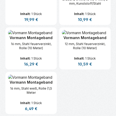
mm, Kunststoff/Stahl
Inhalt:
1 Stück
Inhalt:
1 Stück
Regulärer Preis:
Regulärer Preis:
19,99 €
10,99 €
Vormann Montageband
Vormann Montageband
16 mm, Stahl feuerverzinkt,
12 mm, Stahl feuerverzinkt,
Rolle (10 Meter)
Rolle (10 Meter)
Inhalt:
1 Stück
Inhalt:
1 Stück
Regulärer Preis:
Regulärer Preis:
16,29 €
10,59 €
Vormann Montageband
16 mm, Stahl weiß, Rolle (1,5
Meter
Inhalt:
1 Stück
Regulärer Preis:
6,49 €