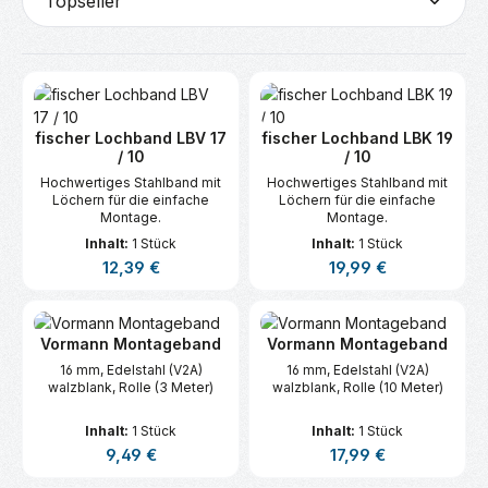
fischer Lochband LBV 17
fischer Lochband LBK 19
/ 10
/ 10
Hochwertiges Stahlband mit
Hochwertiges Stahlband mit
Löchern für die einfache
Löchern für die einfache
Montage.
Montage.
Inhalt:
1 Stück
Inhalt:
1 Stück
Regulärer Preis:
Regulärer Preis:
12,39 €
19,99 €
Vormann Montageband
Vormann Montageband
16 mm, Edelstahl (V2A)
16 mm, Edelstahl (V2A)
walzblank, Rolle (3 Meter)
walzblank, Rolle (10 Meter)
Inhalt:
1 Stück
Inhalt:
1 Stück
Regulärer Preis:
Regulärer Preis:
9,49 €
17,99 €