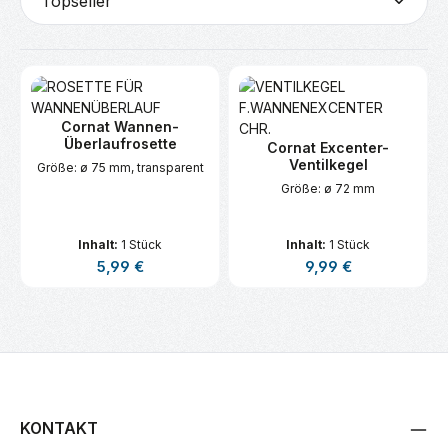
Cornat Wannen-
Überlaufrosette
Cornat Excenter-
Ventilkegel
Größe: ø 75 mm, transparent
Größe: ø 72 mm
Inhalt:
1 Stück
Inhalt:
1 Stück
Regulärer Preis:
Regulärer Preis:
5,99 €
9,99 €
KONTAKT