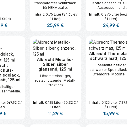
transparenter Schutzlack
Korrosionsschutz z
für NE-Metalle.
Ausbessern und
Nacharbeiten.
Inhalt:
0.75 Liter
(34,65 € /
Inhalt:
0.375 Liter
(66,
1 Stück
1 Liter)
/ 1 Liter)
ärer Preis:
99 €
Regulärer Preis:
25,99 €
Regulärer Prei
24,99 €
t Anzahl: Gib den gewünschten Wert ei
Produkt Anzahl: Gib den gew
Produkt An
Albrecht Thermola
schwarz matt, 125
Albrecht Metallic-
Silber, silber
echt
Lösemittelhaltiger,
glänzend, 125 ml
schwarzer Speziallack
schutz-
Ofenrohre, Motorteil
iedelack,
Lösemittelhaltiger,
Grills.
tt, 125 ml
rostschützender Metall-
Effektlack.
lhaltiger
Eisenmetalle.
Liter
(47,92 € /
Inhalt:
0.125 Liter
(90,32 € /
Inhalt:
0.125 Liter
(127,
ter)
1 Liter)
/ 1 Liter)
lärer Preis:
9 €
Regulärer Preis:
11,29 €
Regulärer Prei
15,99 €