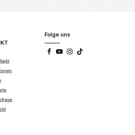
Folge uns
RKT
Markt
tionen
n
rte
bfrage
cht