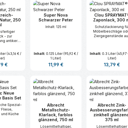
treich-
Super Nova
Clou SPRAYMAT
Natur, 250
Schwarzer Peter
Zaponlack, 300 
l
Inhalt: 125 ml
Schutzlackierung fü
Möbelbeschläge od
sfertiger
Ziergegenstände a
ck - zur
Metall.
ung antiker
ackierung von
, Skulpturen
Liter
(43,16 € /
Inhalt:
0.125 Liter
(95,92 € /
Inhalt:
0.3 Liter
(45,97 
 auch
ter)
1 Liter)
Liter)
rumenten.
ärer Preis:
79 €
Regulärer Preis:
11,99 €
Regulärer Prei
13,79 €
t Anzahl: Gib den gewünschten Wert ei
Produkt Anzahl: Gib den gew
Produkt An
ic Neue
 Basis Set
che Spezial-
Albrecht
Albrecht Zink-
 Fliese,
Metallschutz-
Ausbesserungsfar
 und Küche
Klarlack, farblos
zinkhell glänzen
glänzend, 750 ml
375 ml
Lösemittelhaltiger,
Lösemittelhaltiger