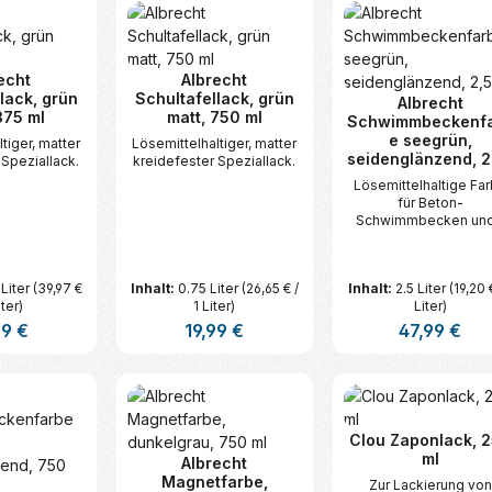
t Anzahl: Gib den gewünschten Wert ei
Produkt Anzahl: Gib den gew
Produkt An
echt
Albrecht
lack, grün
Schultafellack, grün
Albrecht
375 ml
matt, 750 ml
Schwimmbeckenf
e seegrün,
tiger, matter
Lösemittelhaltiger, matter
seidenglänzend, 2,
 Speziallack.
kreidefester Speziallack.
Lösemittelhaltige Fa
für Beton-
Schwimmbecken und
Zierteiche.
 Liter
(39,97 €
Inhalt:
0.75 Liter
(26,65 € /
Inhalt:
2.5 Liter
(19,20 €
iter)
1 Liter)
Liter)
ärer Preis:
99 €
Regulärer Preis:
19,99 €
Regulärer Prei
47,99 €
t Anzahl: Gib den gewünschten Wert ei
Produkt Anzahl: Gib den gew
Produkt An
Clou Zaponlack, 
ml
Albrecht
Magnetfarbe,
Zur Lackierung von