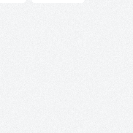
t Anzahl: Gib den gewünschten Wert ei
Produkt Anzahl: Gib den gew