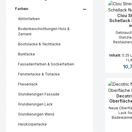
Farben
Clou S
Abtönfarben
Schellack 
m
Bodenbeschichtungen Holz &
Gebrauch
Zement
Glanzla
Restaurier
Bootslacke & Yachtlacke
Möbel, zur L
Bilderrahmen
Buntlacke
Inhalt:
0.25 
oder
1 Li
Musikinst
Fassadenfarben & Sockelfarben
Regul
10,
Fensterlacke & Türlacke
Produk
Fliesenlack
Grundierungen Fassade
Decotr
Oberfläche
Grundierungen Lack
Neue Oberflä
Lack für
Grundierungen Wand
Badewanne
Heizkörperlacke