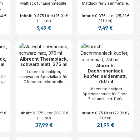
um
Mattlack für Eisenmetalle.
Mattlack für Eisenmetalle.
64 €
Inhalt:
0.375 Liter
(25,31 €
Inhalt:
0.375 Liter
(25,31 €
/ 1 Liter)
/ 1 Liter)
s:
Regulärer Preis:
9,49 €
Regulärer Preis:
9,49 €
n oder benutze die Schaltflächen um d
ünschten Wert ein oder benutze die Sc
zahl: Gib den gewünschten Wert ein ode
Produkt Anzahl: Gib den gewünsc
Produkt Anzahl:
ck,
Albrecht Thermolack,
 ml
schwarz matt, 375 ml
Albrecht
Dachrinnenlack
Lösemittelhaltiger,
kupfer, seidenmatt,
 für
schwarzer Speziallack für
750 ml
e,
Ofenrohre, Motorteile,
Grills.
Lösemittelhaltiger
Spezialanstrich für Eisen,
Zink und Hart-PVC.
92 €
Inhalt:
0.375 Liter
(101,31 €
Inhalt:
0.75 Liter
(29,32 € /
/ 1 Liter)
1 Liter)
s:
Regulärer Preis:
37,99 €
Regulärer Preis:
21,99 €