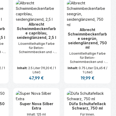
n oder benutze die Schaltflächen um d
ünschten Wert ein oder benutze die Sc
zahl: Gib den gewünschten Wert ein ode
Produkt Anzahl: Gib den gewünsc
Produkt Anzahl:
Albrecht
arb
Schwimmbeckenfarb
Albrecht
e capriblau,
Schwimmbeckenfarb
5 l
seidenglänzend, 2,5 l
e seegrün,
seidenglänzend, 750
rbe
Lösemittelhaltige Farbe
ml
für Beton-
 -
Schwimmbecken und -
Lösemittelhaltige Farbe
Zierteiche.
für Beton-
Schwimmbecken und -
Zierteiche.
 / 1
Inhalt:
2.5 Liter
(19,20 € / 1
Inhalt:
0.75 Liter
(26,65 € /
Liter)
1 Liter)
s:
Regulärer Preis:
47,99 €
Regulärer Preis:
19,99 €
n oder benutze die Schaltflächen um d
ünschten Wert ein oder benutze die Sc
zahl: Gib den gewünschten Wert ein ode
Produkt Anzahl: Gib den gewünsc
Produkt Anzahl:
250
Super Nova Silber
Düfa Schultafellack
Extra
Schwarz, 750 ml
Inhalt: 125 ml
Für Innen.