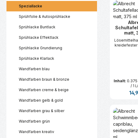
Produk
Speziallacke
Sprühfolie & Autosprühlacke
Albr
Sprühlacke Buntlack
Schultafel
matt, 
Sprühlacke Effektlack
Lösemittelhal
kreidefester
Sprühlacke Grundierung
Sprühlacke Klarlack
Wandfarben blau
Wandfarben braun & bronze
Inhalt:
0.375
/ 1 L
Wandfarben creme & beige
Regul
14,
Wandfarben gelb & gold
Produk
Wandfarben grau & silber
Wandfarben grün
Wandfarben kreativ