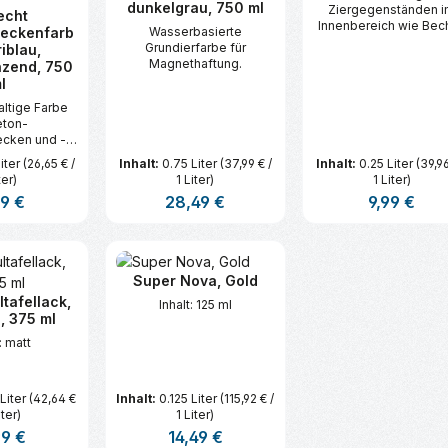
dunkelgrau, 750 ml
Ziergegenständen 
echt
Innenbereich wie Bech
eckenfarb
Wasserbasierte
Schalen, Pokale, Mün
Grundierfarbe für
iblau,
oder Metallrahmen
Magnethaftung.
nzend, 750
l
altige Farbe
eton-
cken und -
eiche.
iter
(26,65 € /
Inhalt:
0.75 Liter
(37,99 € /
Inhalt:
0.25 Liter
(39,96
ter)
1 Liter)
1 Liter)
ärer Preis:
99 €
Regulärer Preis:
28,49 €
Regulärer Pre
9,99 €
t Anzahl: Gib den gewünschten Wert ei
Produkt Anzahl: Gib den gew
Produkt An
Super Nova, Gold
tafellack,
Inhalt: 125 ml
, 375 ml
: matt
Liter
(42,64 €
Inhalt:
0.125 Liter
(115,92 € /
iter)
1 Liter)
ärer Preis:
99 €
Regulärer Preis:
14,49 €