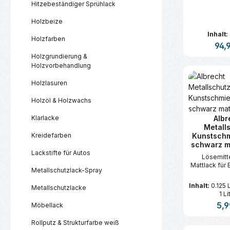
Hitzebeständiger Sprühlack
Holzbeize
Inhalt:
Holzfarben
Regul
94,
Holzgrundierung &
Holzvorbehandlung
Produk
Holzlasuren
Holzöl & Holzwachs
Klarlacke
Albr
Metall
Kreidefarben
Kunstschm
schwarz ma
Lackstifte für Autos
Lösemitte
Mattlack für 
Metallschutzlack-Spray
Inhalt:
0.125 
Metallschutzlacke
1 Li
Regu
5,9
Möbellack
Rollputz & Strukturfarbe weiß