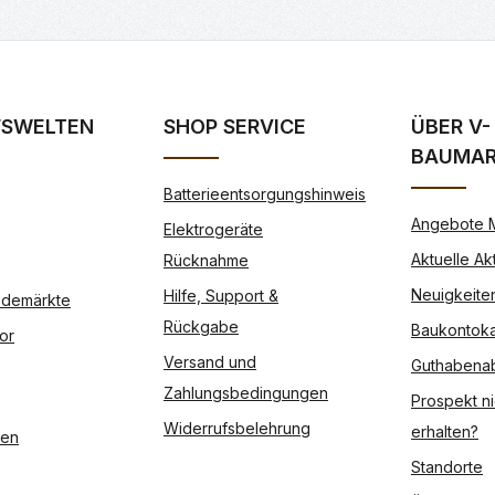
FSWELTEN
SHOP SERVICE
ÜBER V-
BAUMA
Batterieentsorgungshinweis
Angebote 
Elektrogeräte
Aktuelle Ak
Rücknahme
Neuigkeite
Hilfe, Support &
Modemärkte
Rückgabe
Baukontoka
or
Versand und
Guthabena
Zahlungsbedingungen
Prospekt ni
Widerrufsbelehrung
erhalten?
ßen
Standorte