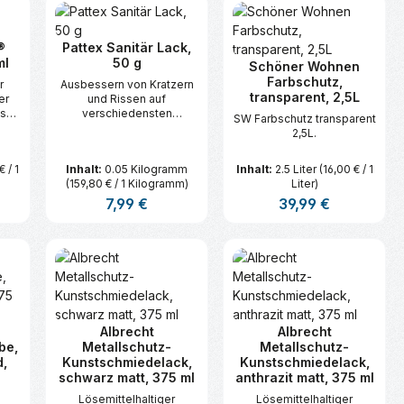
®
Pattex Sanitär Lack,
ml
50 g
Schöner Wohnen
Farbschutz,
r
Ausbessern von Kratzern
transparent, 2,5L
er
und Rissen auf
us
verschiedensten
SW Farbschutz transparent
Materialien im
2,5L.
Sanitärbereich.
€ / 1
Inhalt:
0.05 Kilogramm
Inhalt:
2.5 Liter
(16,00 € / 1
(159,80 € / 1 Kilogramm)
Liter)
s:
Regulärer Preis:
7,99 €
Regulärer Preis:
39,99 €
n oder benutze die Schaltflächen um d
ünschten Wert ein oder benutze die Sc
zahl: Gib den gewünschten Wert ein ode
Produkt Anzahl: Gib den gewünsc
Produkt Anzahl:
Albrecht
Albrecht
be,
Metallschutz-
Metallschutz-
d,
Kunstschmiedelack,
Kunstschmiedelack,
schwarz matt, 375 ml
anthrazit matt, 375 ml
Lösemittelhaltiger
Lösemittelhaltiger