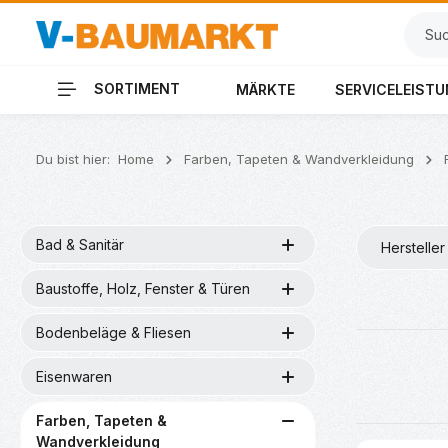
 Hauptinhalt springen
Zur Suche springen
Zur Hauptnavigation springen
SORTIMENT
MÄRKTE
SERVICELEIST
Du bist hier:
Home
Farben, Tapeten & Wandverkleidung
Bad & Sanitär
Hersteller
Baustoffe, Holz, Fenster & Türen
Bodenbeläge & Fliesen
Eisenwaren
Farben, Tapeten &
Wandverkleidung