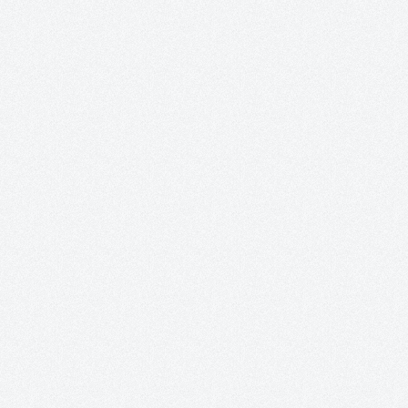
n oder benutze die Schaltflächen um d
ünschten Wert ein oder benutze die Sc