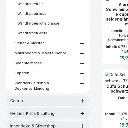
Wandfarben lila
Albr
Schwimmb
Wandfarben rosa
e capr
seidenglä
Wandfarben rot & orange
m
Lösemittelh
Wandfarben weiß
für B
Schwimmbe
Kleber & Kleister
Ziert
Inhalt:
0.75 L
1 Li
Malerbedarf & Malerzubehör
Regul
19,
Spachtelmasse
Produk
Tapeten
Wandverkleidung &
Düfa Schul
Deckenverkleidung
schwarz
Farbe
Garten
Heizen, Klima & Lüftung
Inhalt:
0.375 
/ 1 L
Regul
15,
Innendeko & Bildershop