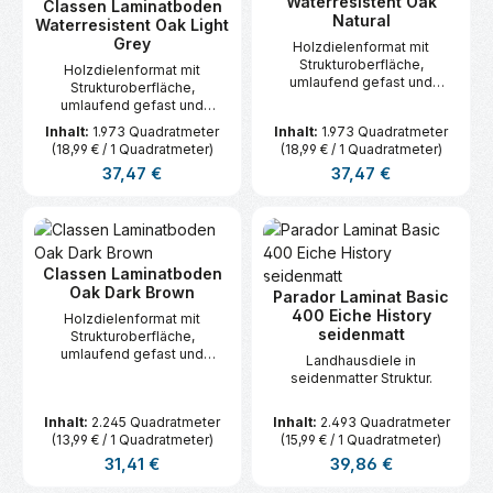
Waterresistent Oak
Classen Laminatboden
Natural
Waterresistent Oak Light
Grey
Holzdielenformat mit
Strukturoberfläche,
Holzdielenformat mit
umlaufend gefast und
Strukturoberfläche,
Schnellverlegesystem
umlaufend gefast und
Megaloc aquaprotect
Schnellverlegesystem
Inhalt:
1.973 Quadratmeter
Inhalt:
1.973 Quadratmeter
(wasserresistent).
Megaloc aquaprotect
(18,99 € / 1 Quadratmeter)
(18,99 € / 1 Quadratmeter)
(wasserresistent).
Regulärer Preis:
Regulärer Preis:
37,47 €
37,47 €
Classen Laminatboden
Oak Dark Brown
Parador Laminat Basic
400 Eiche History
Holzdielenformat mit
seidenmatt
Strukturoberfläche,
umlaufend gefast und
Landhausdiele in
Schnellverlegesystem
seidenmatter Struktur.
Megaloc.
Inhalt:
2.245 Quadratmeter
Inhalt:
2.493 Quadratmeter
(13,99 € / 1 Quadratmeter)
(15,99 € / 1 Quadratmeter)
Regulärer Preis:
Regulärer Preis:
31,41 €
39,86 €