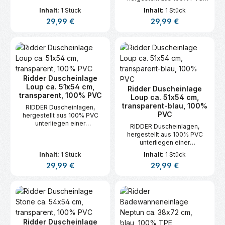
auf Sicherheit und
unterliegen einer
Inhalt:
1 Stück
Inhalt:
1 Stück
Schadstofffreiheit.
permanenten Überwachung
Regulärer Preis:
Regulärer Preis:
29,99 €
29,99 €
auf Sicherheit und
Schadstofffreiheit.
Ridder Duscheinlage
Loup ca. 51x54 cm,
Ridder Duscheinlage
transparent, 100% PVC
Loup ca. 51x54 cm,
transparent-blau, 100%
RIDDER Duscheinlagen,
PVC
hergestellt aus 100% PVC
unterliegen einer
RIDDER Duscheinlagen,
permanenten Überwachung
hergestellt aus 100% PVC
auf Sicherheit und
unterliegen einer
Schadstofffreiheit.
permanenten Überwachung
Inhalt:
1 Stück
Inhalt:
1 Stück
auf Sicherheit und
Regulärer Preis:
Regulärer Preis:
29,99 €
29,99 €
Schadstofffreiheit.
Ridder Duscheinlage