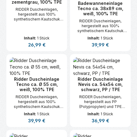
zementgrau, 100% TPE
Badewanneneinlage
Tecno ca. 38x89 cm,
RIDDER Duscheinlagen,
weiß, 100% TPE
hergestellt aus 100%
synthetischem Kautschuk
RIDDER Duscheinlagen,
(TPE).
hergestellt aus 100%
synthetischem Kautschuk
(TPE).
Inhalt:
1 Stück
Inhalt:
1 Stück
Regulärer Preis:
Regulärer Preis:
26,99 €
39,99 €
Ridder Duscheinlage
Ridder Duscheinlage
Tecno ca. Ø 55 cm,
Nevis ca. 54x54 cm,
weiß, 100% TPE
schwarz, PP / TPE
RIDDER Duscheinlagen,
RIDDER Duscheinlagen,
hergestellt aus 100%
hergestellt aus PP
synthetischem Kautschuk
(Polypropylen) und TPE
(TPE).
(Thermoplastisches
Inhalt:
1 Stück
Inhalt:
1 Stück
Elastomer) sind
Regulärer Preis:
Regulärer Preis:
39,99 €
36,99 €
hautsymphatisch.