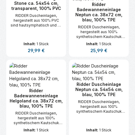
Stone ca. 54x54 cm,
Ridder
transparent, 100% PVC
Badewanneneinlage
Neptun ca. 38x72 cm,
RIDDER Duscheinlagen,
blau, 100% TPE
hergestellt aus 100% PVC
sind hautsymphatisch und es
RIDDER Duscheinlagen,
besteht keine Gefahr von
hergestellt aus 100%
Kontaktallergien.
synthetischem Kautschuk
(TPE).
Inhalt:
1 Stück
Inhalt:
1 Stück
Regulärer Preis:
Regulärer Preis:
29,99 €
25,99 €
Ridder Duscheinlage
Neptun ca. 54x54 cm,
Ridder
blau, 100% TPE
Badewanneneinlage
Helgoland ca. 38x72 cm,
RIDDER Duscheinlagen,
blau, 100% TPE
hergestellt aus 100%
synthetischem Kautschuk
RIDDER Duscheinlagen,
(TPE).
hergestellt aus 100%
synthetischem Kautschuk
(TPE).
Inhalt:
1 Stück
Inhalt:
1 Stück