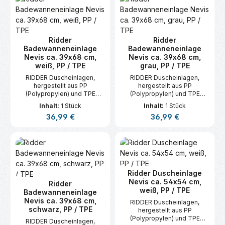
Ridder
Ridder
Badewanneneinlage
Badewanneneinlage
Nevis ca. 39x68 cm,
Nevis ca. 39x68 cm,
weiß, PP / TPE
grau, PP / TPE
RIDDER Duscheinlagen,
RIDDER Duscheinlagen,
hergestellt aus PP
hergestellt aus PP
(Polypropylen) und TPE
(Polypropylen) und TPE
(Thermoplastisches
(Thermoplastisches
Inhalt:
1 Stück
Inhalt:
1 Stück
Elastomer) sind
Elastomer) sind
Regulärer Preis:
Regulärer Preis:
36,99 €
36,99 €
hautsymphatisch.
hautsymphatisch.
Ridder Duscheinlage
Nevis ca. 54x54 cm,
Ridder
weiß, PP / TPE
Badewanneneinlage
Nevis ca. 39x68 cm,
RIDDER Duscheinlagen,
schwarz, PP / TPE
hergestellt aus PP
(Polypropylen) und TPE
RIDDER Duscheinlagen,