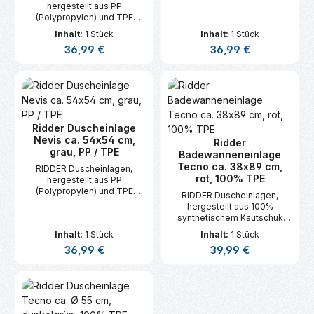
(Thermoplastisches
hergestellt aus PP
Elastomer) sind
(Polypropylen) und TPE
hautsymphatisch.
(Thermoplastisches
Inhalt:
1 Stück
Inhalt:
1 Stück
Elastomer) sind
Regulärer Preis:
Regulärer Preis:
36,99 €
36,99 €
hautsymphatisch.
Ridder Duscheinlage
Nevis ca. 54x54 cm,
Ridder
grau, PP / TPE
Badewanneneinlage
Tecno ca. 38x89 cm,
RIDDER Duscheinlagen,
rot, 100% TPE
hergestellt aus PP
(Polypropylen) und TPE
RIDDER Duscheinlagen,
(Thermoplastisches
hergestellt aus 100%
Elastomer) sind
synthetischem Kautschuk
hautsymphatisch.
(TPE).
Inhalt:
1 Stück
Inhalt:
1 Stück
Regulärer Preis:
Regulärer Preis:
36,99 €
39,99 €