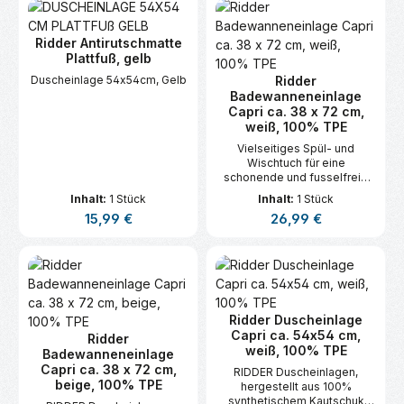
Ridder Antirutschmatte
Plattfuß, gelb
Duscheinlage 54x54cm, Gelb
Ridder
Badewanneneinlage
Capri ca. 38 x 72 cm,
weiß, 100% TPE
Vielseitiges Spül- und
Wischtuch für eine
schonende und fusselfreie
Reinigung.
Inhalt:
1 Stück
Inhalt:
1 Stück
Regulärer Preis:
Regulärer Preis:
15,99 €
26,99 €
Ridder Duscheinlage
Capri ca. 54x54 cm,
Ridder
weiß, 100% TPE
Badewanneneinlage
Capri ca. 38 x 72 cm,
RIDDER Duscheinlagen,
beige, 100% TPE
hergestellt aus 100%
synthetischem Kautschuk