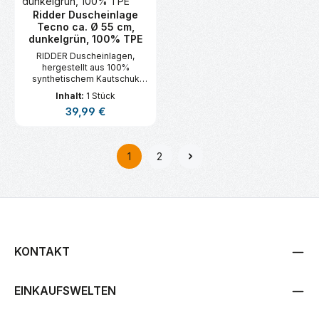
Ridder Duscheinlage
Tecno ca. Ø 55 cm,
dunkelgrün, 100% TPE
RIDDER Duscheinlagen,
hergestellt aus 100%
synthetischem Kautschuk
(TPE).
Inhalt:
1 Stück
Regulärer Preis:
39,99 €
1
2
Seite
Seite
KONTAKT
EINKAUFSWELTEN