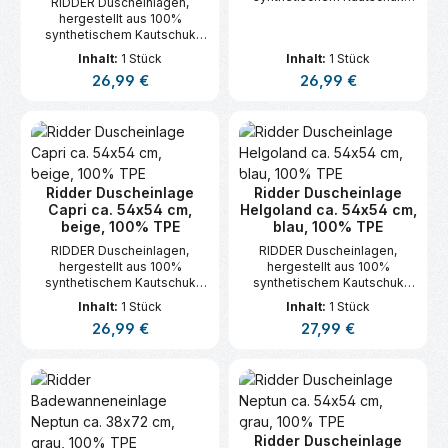
RIDDER Duscheinlagen,
(TPE).
hergestellt aus 100%
synthetischem Kautschuk
(TPE).
Inhalt:
1 Stück
Inhalt:
1 Stück
Regulärer Preis:
Regulärer Preis:
26,99 €
26,99 €
Ridder Duscheinlage
Ridder Duscheinlage
Capri ca. 54x54 cm,
Helgoland ca. 54x54 cm,
beige, 100% TPE
blau, 100% TPE
RIDDER Duscheinlagen,
RIDDER Duscheinlagen,
hergestellt aus 100%
hergestellt aus 100%
synthetischem Kautschuk
synthetischem Kautschuk
(TPE).
(TPE).
Inhalt:
1 Stück
Inhalt:
1 Stück
Regulärer Preis:
Regulärer Preis:
26,99 €
27,99 €
Ridder Duscheinlage