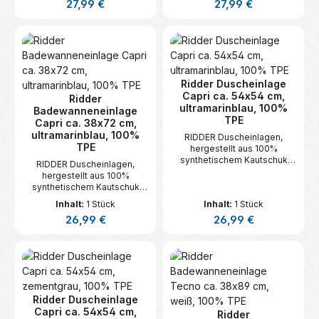
Regulärer Preis:
Regulärer Preis:
27,99 €
27,99 €
Ridder Duscheinlage
Capri ca. 54x54 cm,
Ridder
ultramarinblau, 100%
Badewanneneinlage
TPE
Capri ca. 38x72 cm,
ultramarinblau, 100%
RIDDER Duscheinlagen,
TPE
hergestellt aus 100%
synthetischem Kautschuk
RIDDER Duscheinlagen,
(TPE).
hergestellt aus 100%
synthetischem Kautschuk
(TPE).
Inhalt:
1 Stück
Inhalt:
1 Stück
Regulärer Preis:
Regulärer Preis:
26,99 €
26,99 €
Ridder Duscheinlage
Capri ca. 54x54 cm,
Ridder