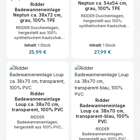
Neptun ca. 54x54 cm,
Ridder
grau, 100% TPE
Badewanneneinlage
Neptun ca. 38x72 cm,
RIDDER Duscheinlagen,
grau, 100% TPE
hergestellt aus 100%
synthetischem Kautschuk
RIDDER Duscheinlagen,
(TPE).
hergestellt aus 100%
synthetischem Kautschuk
(TPE).
Inhalt:
1 Stück
Inhalt:
1 Stück
Regulärer Preis:
Regulärer Preis:
25,99 €
27,99 €
Ridder
Badewanneneinlage
Ridder
Loup ca. 38x70 cm,
Badewanneneinlage
transparent, 100% PVC
Loup ca. 38x70 cm,
transparent-blau, 100%
RIDDER
PVC
Badewanneneinlagen,
hergestellt aus 100% PVC
RIDDER
unterliegen einer
Badewanneneinlagen,
permanenten Überwachung
hergestellt aus 100% PVC