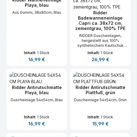
Playa, blau
Aus Gummi, 38x80cm, Blau
Ridder
Badewanneneinlage
Capri ca. 38x72 cm,
zementgrau, 100% TPE
RIDDER Duscheinlagen,
hergestellt aus 100%
synthetischem Kautschuk
(TPE).
Inhalt:
1 Stück
Inhalt:
1 Stück
Regulärer Preis:
Regulärer Preis:
16,99 €
26,99 €
Ridder Antirutschmatte
Ridder Antirutschmatte
Playa, blau
Plattfuß, grün
Duscheinlage 54x54cm, Blau
Duscheinlage 54x54cm, Grün
Inhalt:
1 Stück
Inhalt:
1 Stück
Regulärer Preis:
Regulärer Preis:
16,99 €
15,99 €