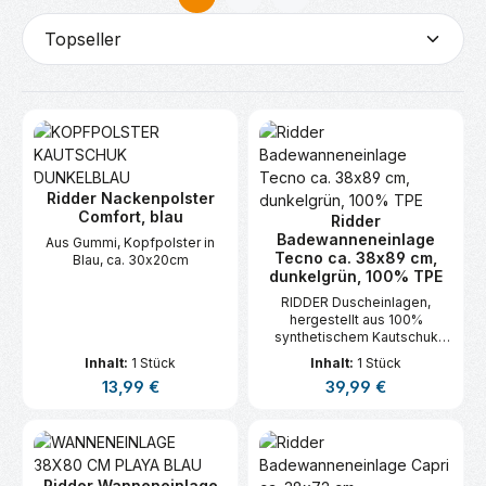
Seite
Seite
Ridder Nackenpolster
Comfort, blau
Ridder
Badewanneneinlage
Aus Gummi, Kopfpolster in
Tecno ca. 38x89 cm,
Blau, ca. 30x20cm
dunkelgrün, 100% TPE
RIDDER Duscheinlagen,
hergestellt aus 100%
synthetischem Kautschuk
(TPE).
Inhalt:
1 Stück
Inhalt:
1 Stück
Regulärer Preis:
Regulärer Preis:
13,99 €
39,99 €
Ridder Wanneneinlage