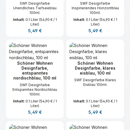
SWF Designfarbe
SWF Designfarbe
Unendliches Tiefseeblau
Inspirierendes Horizontblau
100ml.
100ml.
Inhalt:
0.1 Liter
(54,90 € / 1
Inhalt:
0.1 Liter
(54,90 € / 1
Liter)
Liter)
Regulärer Preis:
Regulärer Preis:
5,49 €
5,49 €
Schöner Wohnen
Schöner Wohnen
Designfarbe,
Designfarbe, klares
entspanntes
eisblau, 100 ml
nordischblau, 100 ml
SWF Designfarbe Klares
Eisblau 100ml.
SWF Designfarbe
Entspanntes Nordischblau
100ml.
Inhalt:
0.1 Liter
(54,90 € / 1
Inhalt:
0.1 Liter
(54,90 € / 1
Liter)
Liter)
Regulärer Preis:
Regulärer Preis:
5,49 €
5,49 €