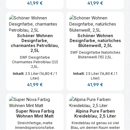
Regulärer Preis:
Regulärer Preis:
41,99 €
41,99 €
Schöner Wohnen
Schöner Wohnen
Designfarbe,
Designfarbe, natürliches
charmantes Petrolblau,
Blütenweiß, 2,5L
2,5L
SWF Designfarbe Natürliches
Blütenweiß (15) 2,5L.
SWF Designfarbe
Charmantes Petrolblau (22)
2,5L.
Inhalt:
2.5 Liter
(16,80 € / 1
Inhalt:
2.5 Liter
(16,80 € / 1
Liter)
Liter)
Regulärer Preis:
Regulärer Preis:
41,99 €
41,99 €
Super Nova Farbig
Alpina Pure Farben
Wohnen Mint Matt
Kreideblau, 2,5 Liter
Streichfertige, matte
Kreideblau ist genau so viel
Innendispersionsfarbe.
Blau, um deinen Raum weiter