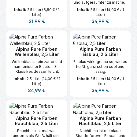
und aufgeräumter zu machen,
auch gerne vollflächig und im
Inhalt:
2.5 Liter
(8,80 € / 1
Inhalt:
2.5 Liter
(14,00 € / 1
kompletten Raum eingesetzt.
Liter)
Liter)
Regulärer Preis:
Regulärer Preis:
21,99 €
34,99 €
Alpina Pure Farben
Alpina Pure Farben
Wellenblau, 2,5 Liter
Eisblau, 2,5 Liter
Wellenblau ist ein zarter und
Eisblau wirkt genau so, wie es
harmonischer Blauton. Ein
heißt: ganz schön cool und
Klassiker, dessen leicht
lässig.
anregender, frischer Effekt
Inhalt:
2.5 Liter
(14,00 € / 1
Inhalt:
2.5 Liter
(14,00 € / 1
sich im Kinder- oder
Liter)
Liter)
Badezimmer gut macht.
Regulärer Preis:
Regulärer Preis:
34,99 €
34,99 €
Alpina Pure Farben
Alpina Pure Farben
Rauchblau, 2,5 Liter
Nachtblau, 2,5 Liter
Rauchblau ist mal was
Nachtblau ist die blaue
anderes als Weiß, hält sich
Stunde forever. Elegant und