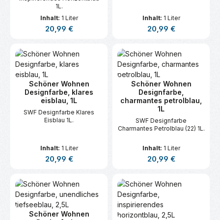
1L.
Inhalt:
1 Liter
Inhalt:
1 Liter
Regulärer Preis:
Regulärer Preis:
20,99 €
20,99 €
Schöner Wohnen
Schöner Wohnen
Designfarbe, klares
Designfarbe,
eisblau, 1L
charmantes petrolblau,
1L
SWF Designfarbe Klares
Eisblau 1L.
SWF Designfarbe
Charmantes Petrolblau (22) 1L.
Inhalt:
1 Liter
Inhalt:
1 Liter
Regulärer Preis:
Regulärer Preis:
20,99 €
20,99 €
Schöner Wohnen