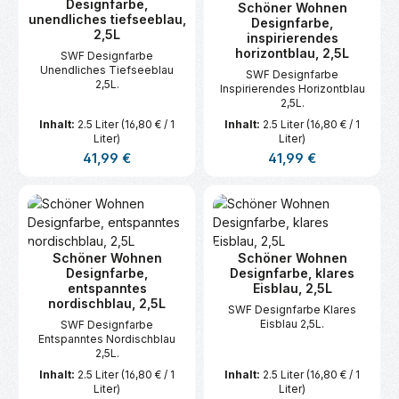
Designfarbe,
Schöner Wohnen
unendliches tiefseeblau,
Designfarbe,
2,5L
inspirierendes
horizontblau, 2,5L
SWF Designfarbe
Unendliches Tiefseeblau
SWF Designfarbe
2,5L.
Inspirierendes Horizontblau
2,5L.
Inhalt:
2.5 Liter
(16,80 € / 1
Inhalt:
2.5 Liter
(16,80 € / 1
Liter)
Liter)
Regulärer Preis:
Regulärer Preis:
41,99 €
41,99 €
Schöner Wohnen
Schöner Wohnen
Designfarbe,
Designfarbe, klares
entspanntes
Eisblau, 2,5L
nordischblau, 2,5L
SWF Designfarbe Klares
Eisblau 2,5L.
SWF Designfarbe
Entspanntes Nordischblau
2,5L.
Inhalt:
2.5 Liter
(16,80 € / 1
Inhalt:
2.5 Liter
(16,80 € / 1
Liter)
Liter)