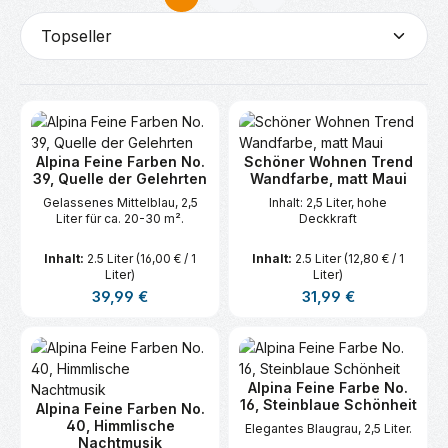
Seite
Seite
Alpina Feine Farben No.
Schöner Wohnen Trend
39, Quelle der Gelehrten
Wandfarbe, matt Maui
Gelassenes Mittelblau, 2,5
Inhalt: 2,5 Liter, hohe
Liter für ca. 20-30 m².
Deckkraft
Inhalt:
2.5 Liter
(16,00 € / 1
Inhalt:
2.5 Liter
(12,80 € / 1
Liter)
Liter)
Regulärer Preis:
Regulärer Preis:
39,99 €
31,99 €
Alpina Feine Farbe No.
16, Steinblaue Schönheit
Alpina Feine Farben No.
40, Himmlische
Elegantes Blaugrau, 2,5 Liter.
Nachtmusik