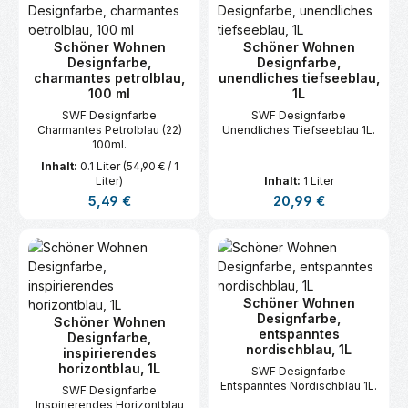
Schöner Wohnen
Schöner Wohnen
Designfarbe,
Designfarbe,
charmantes petrolblau,
unendliches tiefseeblau,
100 ml
1L
SWF Designfarbe
SWF Designfarbe
Charmantes Petrolblau (22)
Unendliches Tiefseeblau 1L.
100ml.
Inhalt:
0.1 Liter
(54,90 € / 1
Liter)
Inhalt:
1 Liter
Regulärer Preis:
Regulärer Preis:
5,49 €
20,99 €
Schöner Wohnen
Designfarbe,
Schöner Wohnen
entspanntes
Designfarbe,
nordischblau, 1L
inspirierendes
horizontblau, 1L
SWF Designfarbe
Entspanntes Nordischblau 1L.
SWF Designfarbe
Inspirierendes Horizontblau