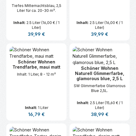
Tiefes Mitternachtsblau, 2,5
Liter für ca. 20-30 m².
Inhalt:
2.5 Liter
(16,00 € / 1
Inhalt:
2.5 Liter
(16,00 € / 1
Liter)
Liter)
Regulärer Preis:
Regulärer Preis:
39,99 €
39,99 €
Schöner Wohnen
Trendfarbe, maui matt
Schöner Wohnen
Naturell Glimmerfarbe,
Inhalt: 1 Liter, 8 - 12 m²
glamorous blue, 2,5 L
SW Glimmerfarbe Glamorous
Blue 2,5L.
Inhalt:
2.5 Liter
(15,60 € / 1
Inhalt:
1 Liter
Liter)
Regulärer Preis:
Regulärer Preis:
16,79 €
38,99 €