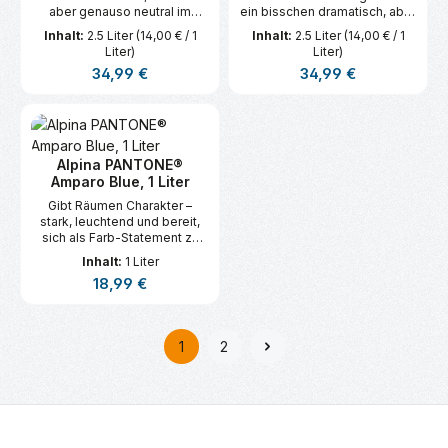
aber genauso neutral im
ein bisschen dramatisch, aber
Hintergrund und bringt
eben nicht so düster wie
Inhalt:
2.5 Liter
(14,00 € / 1
Inhalt:
2.5 Liter
(14,00 € / 1
gleichzeitig mehr
Schwarz.
Liter)
Liter)
Gemütlichkeit mit.
Regulärer Preis:
Regulärer Preis:
34,99 €
34,99 €
Alpina PANTONE®
Amparo Blue, 1 Liter
Gibt Räumen Charakter –
stark, leuchtend und bereit,
sich als Farb-Statement zu
behaupten. Ein Blau, das
Inhalt:
1 Liter
Vertrauen und Sicherheit
Regulärer Preis:
18,99 €
ausstrahlt.
1
2
Seite
Seite