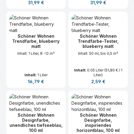
Regulärer Preis:
Regulärer Preis:
31,99 €
31,99 €
Schöner Wohnen
Schöner Wohnen
Trendfarbe, blueberry
Trendfarbe-Tester,
matt
blueberry matt
Inhalt: 1 Liter, 8 -12 m²
Inhalt: 50 ml, bis 0,5 m²
Inhalt:
0.05 Liter
(51,80 € / 1
Inhalt:
1 Liter
Liter)
Regulärer Preis:
Regulärer Preis:
16,79 €
2,59 €
Schöner Wohnen
Schöner Wohnen
Designfarbe,
Designfarbe,
unendliches tiefseeblau,
inspiriendes
100 ml
horizontblau, 100 ml