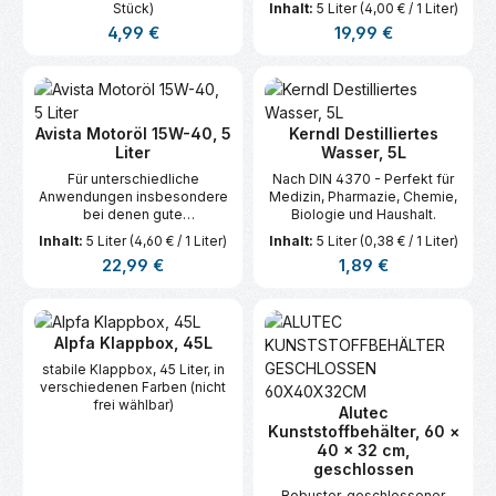
Stück)
Inhalt:
5 Liter
(4,00 € / 1 Liter)
Regulärer Preis:
Regulärer Preis:
4,99 €
19,99 €
Avista Motoröl 15W-40, 5
Kerndl Destilliertes
Liter
Wasser, 5L
Für unterschiedliche
Nach DIN 4370 - Perfekt für
Anwendungen insbesondere
Medizin, Pharmazie, Chemie,
bei denen gute
Biologie und Haushalt.
Schmierleistungen bei eher
Inhalt:
5 Liter
(4,60 € / 1 Liter)
Inhalt:
5 Liter
(0,38 € / 1 Liter)
niedrigen und hohen
Regulärer Preis:
Regulärer Preis:
22,99 €
1,89 €
Temperaturen gefordert sind.
Alpfa Klappbox, 45L
stabile Klappbox, 45 Liter, in
verschiedenen Farben (nicht
frei wählbar)
Alutec
Kunststoffbehälter, 60 ×
40 × 32 cm,
geschlossen
Robuster, geschlossener