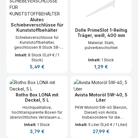
Alutec
Schiebeverschlüsse für
Kunststoffbehälter
Dolle PrimeSlot 1-Reihig
Träger, weiß, 400 mm
Schiebeverschlüsse für
Kunststoffbehälter,
Material: Stahl,
geschlossen 8 Stück SB-
pulverbeschichtet
verpackt
Inhalt:
8 Stück
(0,69 € / 1
Stück)
Inhalt:
1 Stück
Regulärer Preis:
Regulärer Preis:
5,49 €
1,29 €
Rotho Box LONA mit
Avista Motoröl 5W-40, 5
Deckel, 5 L
Liter
Hochqualitative,
PKW Motoröl 5W-40 (Benzin,
hochtransparente Boxen für
Diesel) von Avista.
übersichtliches Verstauen und
Insbesondere für die
einfaches Wiederfinden.
Anforderungen deutscher
Inhalt:
1 Stück
Inhalt:
5 Liter
(5,60 € / 1 Liter)
Fahrzeugmodelle entwickelt.
Regulärer Preis:
Regulärer Preis:
3,79 €
27,99 €