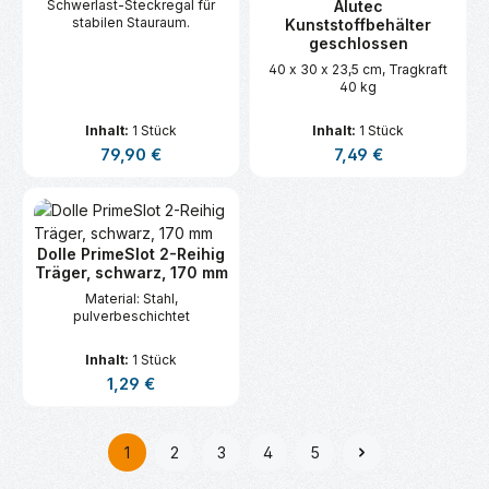
Schwerlast-Steckregal für
Alutec
stabilen Stauraum.
Kunststoffbehälter
geschlossen
40 x 30 x 23,5 cm, Tragkraft
40 kg
Inhalt:
1 Stück
Inhalt:
1 Stück
Regulärer Preis:
Regulärer Preis:
79,90 €
7,49 €
Dolle PrimeSlot 2-Reihig
Träger, schwarz, 170 mm
Material: Stahl,
pulverbeschichtet
Inhalt:
1 Stück
Regulärer Preis:
1,29 €
1
2
3
4
5
Seite
Seite
Seite
Seite
Seite