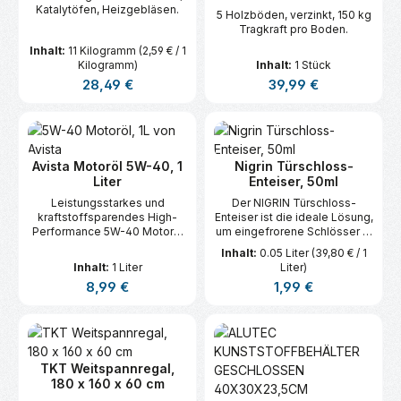
Katalytöfen, Heizgebläsen.
5 Holzböden, verzinkt, 150 kg
Tragkraft pro Boden.
Inhalt:
11 Kilogramm
(2,59 € / 1
Kilogramm)
Inhalt:
1 Stück
Regulärer Preis:
Regulärer Preis:
28,49 €
39,99 €
Avista Motoröl 5W-40, 1
Nigrin Türschloss-
Liter
Enteiser, 50ml
Leistungsstarkes und
Der NIGRIN Türschloss-
kraftstoffsparendes High-
Enteiser ist die ideale Lösung,
Performance 5W-40 Motoröl
um eingefrorene Schlösser in
von der Marke Avista, ideal für
Sekundenschnelle wieder
Inhalt:
0.05 Liter
(39,80 € / 1
insbesondere deutsche
gangbar zu machen.
Inhalt:
1 Liter
Liter)
Fahrzeugmodelle.
Regulärer Preis:
Regulärer Preis:
8,99 €
1,99 €
TKT Weitspannregal,
180 x 160 x 60 cm