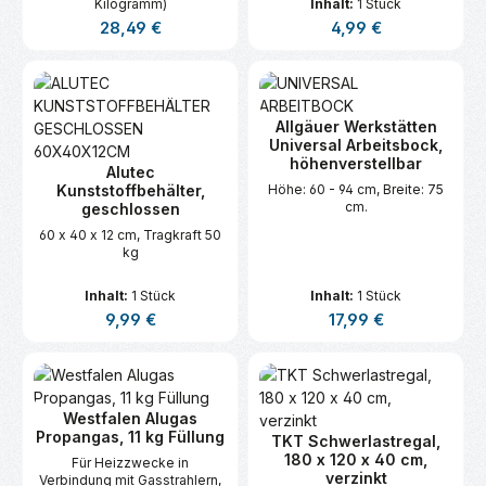
Kilogramm)
Inhalt:
1 Stück
Regulärer Preis:
Regulärer Preis:
28,49 €
4,99 €
Allgäuer Werkstätten
Universal Arbeitsbock,
höhenverstellbar
Alutec
Kunststoffbehälter,
Höhe: 60 - 94 cm, Breite: 75
cm.
geschlossen
60 x 40 x 12 cm, Tragkraft 50
kg
Inhalt:
1 Stück
Inhalt:
1 Stück
Regulärer Preis:
Regulärer Preis:
9,99 €
17,99 €
Westfalen Alugas
Propangas, 11 kg Füllung
TKT Schwerlastregal,
180 x 120 x 40 cm,
Für Heizzwecke in
verzinkt
Verbindung mit Gasstrahlern,