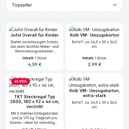
Jufol Overall für Kinder
Kolb VM- Umzugskarton
Bietet zuverlässigen Schutz
BxHxT: ca. 64,5 x 35 x 36,5
bei allen leichten Maler- und
cm.
Renovierungsarbeiten.
Schützt vor Staub und
Inhalt:
1 Stück
Inhalt:
1 Stück
Feuchtigkeit.
Regulärer Preis:
Regulärer Preis:
4,39 €
2,99 €
45.93
%
Kolb VM- Umzugskarton,
extra-stark
TKT Steckregal Typ
2800, 180 x 92 x 46 cm,
BxHxT: ca. 64,5 x 35 x 36,5
verzinkt
cm.
Mit 5 stabilen Einlegeböden
und je 175 kg Tragkraft pro
Ebene – ideal für vielseitigen
Stauraum.