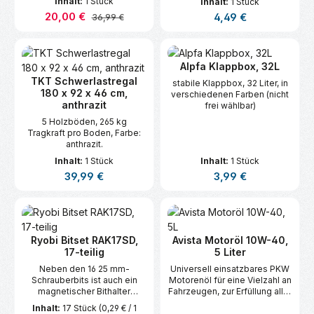
Inhalt:
1 Stück
Inhalt:
1 Stück
Verkaufspreis:
20,00 €
Regulärer Preis:
Regulärer Preis:
4,49 €
36,99 €
Alpfa Klappbox, 32L
TKT Schwerlastregal
stabile Klappbox, 32 Liter, in
180 x 92 x 46 cm,
verschiedenen Farben (nicht
anthrazit
frei wählbar)
5 Holzböden, 265 kg
Tragkraft pro Boden, Farbe:
anthrazit.
Inhalt:
1 Stück
Inhalt:
1 Stück
Regulärer Preis:
Regulärer Preis:
39,99 €
3,99 €
Ryobi Bitset RAK17SD,
Avista Motoröl 10W-40,
17-teilig
5 Liter
Neben den 16 25 mm-
Universell einsatzbares PKW
Schrauberbits ist auch ein
Motorenöl für eine Vielzahl an
magnetischer Bithalter
Fahrzeugen, zur Erfüllung aller
enthalten.
Anforderungen der API!
Inhalt:
17 Stück
(0,29 € / 1