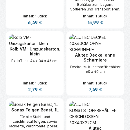
Behälter zum Lagern,
Sortieren und Transportieren.
Inhalt:
1 Stück
Inhalt:
1 Stück
Regulärer Preis:
Regulärer Preis:
6,49 €
15,99 €
Kolb VM- Umzugskarton,
klein
Alutec Deckel ohne
Scharniere
BxHxT: ca. 44 x 34 x 46 cm.
Deckel zu Kunststoffbehälter
60 x 40 cm
Inhalt:
1 Stück
Inhalt:
1 Stück
Regulärer Preis:
Regulärer Preis:
2,79 €
7,49 €
Sonax Felgen Beast, 1L
Für alle Stahl- und
Leichtmetallfelgen, sowie
lackierte, verchromte, polierte
Alutec