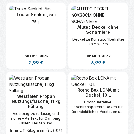
Triuso Senklot, 5m
75 g
Alutec Deckel ohne
Scharniere
Deckel zu Kunststoffbehälter
40 x 30 cm
Inhalt:
1 Stück
Inhalt:
1 Stück
Regulärer Preis:
Regulärer Preis:
3,99 €
6,99 €
Rotho Box LONA mit
Deckel, 10 L
Westfalen Propan
Nutzungsflasche, 11 kg
Hochqualitative,
Füllung
hochtransparente Boxen für
übersichtliches Verstauen und
Vielseitig, zuverlässig und
einfaches Wiederfinden.
sicher - Perfekt für Camping,
Grillen, Heizen und
Handwerksarbeiten.
Inhalt:
11 Kilogramm
(2,59 € / 1