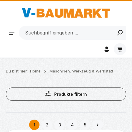
Zum Hauptinhalt springen
Waren
Du bist hier:
Home
Maschinen, Werkzeug & Werkstatt
Produkte filtern
1
2
3
4
5
Seite
Seite
Seite
Seite
Seite