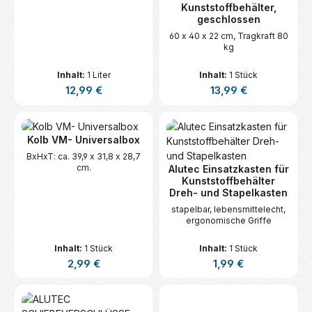
und matte Felgen.
Kunststoffbehälter,
geschlossen
60 x 40 x 22 cm, Tragkraft 80
kg
Inhalt:
1 Liter
Inhalt:
1 Stück
Regulärer Preis:
Regulärer Preis:
12,99 €
13,99 €
Kolb VM- Universalbox
BxHxT: ca. 39,9 x 31,8 x 28,7
cm.
Alutec Einsatzkasten für
Kunststoffbehälter
Dreh- und Stapelkasten
stapelbar, lebensmittelecht,
ergonomische Griffe
Inhalt:
1 Stück
Inhalt:
1 Stück
Regulärer Preis:
Regulärer Preis:
2,99 €
1,99 €