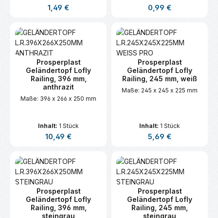
Balkon, Terrasse oder im
Balkon, Terrasse oder im
Regulärer Preis:
Regulärer Preis:
1,49 €
0,99 €
Garten.
Garten.
Prosperplast
Prosperplast
Geländertopf Lofly
Geländertopf Lofly
Railing, 396 mm,
Railing, 245 mm, weiß
anthrazit
Maße: 245 x 245 x 225 mm
Maße: 396 x 266 x 250 mm
Inhalt:
1 Stück
Inhalt:
1 Stück
Regulärer Preis:
Regulärer Preis:
10,49 €
5,69 €
Prosperplast
Prosperplast
Geländertopf Lofly
Geländertopf Lofly
Railing, 396 mm,
Railing, 245 mm,
steingrau
steingrau