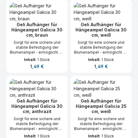
Geli Aufhänger für
Geli Aufhänger für
Hängeampel Galicia 30
Hängeampel Galicia 30
cm, braun
cm, weiß
Sorgt für eine sichere und
Sorgt für eine sichere und
stabile Befestigung der
stabile Befestigung der
Blumenampel - ermöglicht ein
Blumenampel - ermöglicht ein
einfaches Aufhängen an
einfaches Aufhängen an
Inhalt:
1 Stück
Inhalt:
1 Stück
Balkon, Terrasse oder im
Balkon, Terrasse oder im
Regulärer Preis:
Regulärer Preis:
1,49 €
1,49 €
Garten.
Garten.
Geli Aufhänger für
Geli Aufhänger für
Hängeampel Galicia 30
Hängeampel Galicia 25
cm, anthrazit
cm, weiß
Sorgt für eine sichere und
Sorgt für eine sichere und
stabile Befestigung der
stabile Befestigung der
Blumenampel - ermöglicht ein
Blumenampel - ermöglicht ein
einfaches Aufhängen an
einfaches Aufhängen an
Inhalt:
1 Stück
Inhalt:
1 Stück