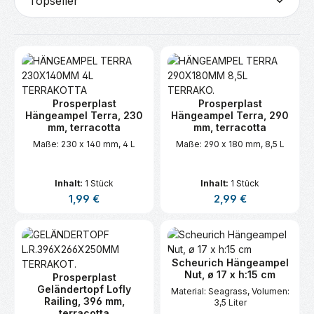
Prosperplast
Prosperplast
Hängeampel Terra, 230
Hängeampel Terra, 290
mm, terracotta
mm, terracotta
Maße: 230 x 140 mm, 4 L
Maße: 290 x 180 mm, 8,5 L
Inhalt:
1 Stück
Inhalt:
1 Stück
Regulärer Preis:
Regulärer Preis:
1,99 €
2,99 €
Scheurich Hängeampel
Nut, ø 17 x h:15 cm
Prosperplast
Geländertopf Lofly
Material: Seagrass, Volumen:
Railing, 396 mm,
3,5 Liter
terracotta