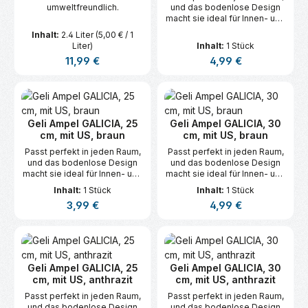
umweltfreundlich.
und das bodenlose Design
macht sie ideal für Innen- und
Außenbereiche – stilvoll,
Inhalt:
2.4 Liter
(5,00 € / 1
robust und vielseitig.
Liter)
Inhalt:
1 Stück
Regulärer Preis:
Regulärer Preis:
11,99 €
4,99 €
Geli Ampel GALICIA, 25
Geli Ampel GALICIA, 30
cm, mit US, braun
cm, mit US, braun
Passt perfekt in jeden Raum,
Passt perfekt in jeden Raum,
und das bodenlose Design
und das bodenlose Design
macht sie ideal für Innen- und
macht sie ideal für Innen- und
Außenbereiche – stilvoll,
Außenbereiche – stilvoll,
Inhalt:
1 Stück
Inhalt:
1 Stück
robust und vielseitig.
robust und vielseitig.
Regulärer Preis:
Regulärer Preis:
3,99 €
4,99 €
Geli Ampel GALICIA, 25
Geli Ampel GALICIA, 30
cm, mit US, anthrazit
cm, mit US, anthrazit
Passt perfekt in jeden Raum,
Passt perfekt in jeden Raum,
und das bodenlose Design
und das bodenlose Design