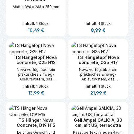
Maße: 396 x 266 x 250 mm
Inhalt:
1 Stück
Inhalt:
1 Stück
Regulärer Preis:
Regulärer Preis:
10,49 €
8,99 €
TS Hängetopf Nova
TS Hängetopf Nova
concrete, Ø25 H12
concrete, Ø35 H17
Nova verfügt über ein
Nova verfügt über ein
praktisches Einweg-
praktisches Einweg-
Ablaufsystem, das
Ablaufsystem, das
überschüssiges Wasser
überschüssiges Wasser
Inhalt:
1 Stück
Inhalt:
1 Stück
abfließen lässt.
abfließen lässt.
Regulärer Preis:
Regulärer Preis:
13,99 €
21,99 €
TS Hänger Nova
Geli Ampel GALICIA, 30
Concrete, D19 H15
cm, mit US, terracotta
Leichtes Gewicht und
Passt perfekt in jeden Raum,