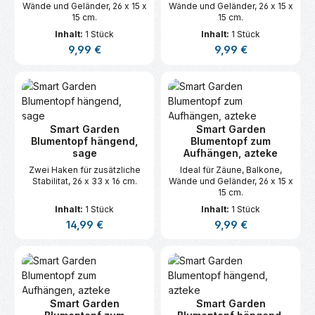
Wände und Geländer, 26 x 15 x
Wände und Geländer, 26 x 15 x
15 cm.
15 cm.
Inhalt:
1 Stück
Inhalt:
1 Stück
Regulärer Preis:
Regulärer Preis:
9,99 €
9,99 €
Smart Garden
Smart Garden
Blumentopf hängend,
Blumentopf zum
sage
Aufhängen, azteke
Zwei Haken für zusätzliche
Ideal für Zäune, Balkone,
Stabilitat, 26 x 33 x 16 cm.
Wände und Geländer, 26 x 15 x
15 cm.
Inhalt:
1 Stück
Inhalt:
1 Stück
Regulärer Preis:
Regulärer Preis:
14,99 €
9,99 €
Smart Garden
Smart Garden