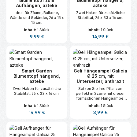
Blumentopf zum
Blumentopf hängend,
Aufhängen, azteke
azteke
Ideal für Zäune, Balkone,
Zwei Haken für zusätzliche
Wände und Geländer, 26 x 15 x
Stabilitat, 26 x 33 x 16 cm.
15 cm.
Inhalt:
1 Stück
Inhalt:
1 Stück
Regulärer Preis:
Regulärer Preis:
9,99 €
14,99 €
Smart Garden
Geli Hängeampel Galicia
Blumentopf hängend,
Ø 25 cm, mit
azteke
Untersetzer, anthrazit
Zwei Haken für zusätzliche
Setzen Sie Ihre Pflanzen
Stabilitat, 26 x 33 x 16 cm.
perfekt in Szene mit dieser
formschönen Hängeampel
aus Kunststoff, inklusive
Inhalt:
1 Stück
Inhalt:
1 Stück
praktischem Untersetzer und
Regulärer Preis:
Regulärer Preis:
14,99 €
3,99 €
stabilem Aufhänger.