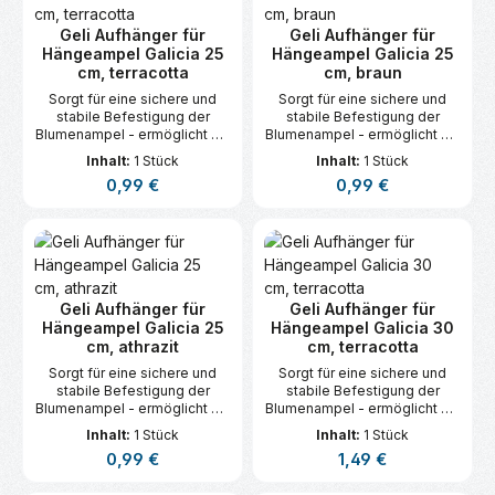
Geli Aufhänger für
Geli Aufhänger für
Hängeampel Galicia 25
Hängeampel Galicia 25
cm, terracotta
cm, braun
Sorgt für eine sichere und
Sorgt für eine sichere und
stabile Befestigung der
stabile Befestigung der
Blumenampel - ermöglicht ein
Blumenampel - ermöglicht ein
einfaches Aufhängen an
einfaches Aufhängen an
Inhalt:
1 Stück
Inhalt:
1 Stück
Balkon, Terrasse oder im
Balkon, Terrasse oder im
Regulärer Preis:
Regulärer Preis:
0,99 €
0,99 €
Garten.
Garten.
Geli Aufhänger für
Geli Aufhänger für
Hängeampel Galicia 25
Hängeampel Galicia 30
cm, athrazit
cm, terracotta
Sorgt für eine sichere und
Sorgt für eine sichere und
stabile Befestigung der
stabile Befestigung der
Blumenampel - ermöglicht ein
Blumenampel - ermöglicht ein
einfaches Aufhängen an
einfaches Aufhängen an
Inhalt:
1 Stück
Inhalt:
1 Stück
Balkon, Terrasse oder im
Balkon, Terrasse oder im
Regulärer Preis:
Regulärer Preis:
0,99 €
1,49 €
Garten.
Garten.