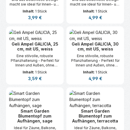
macht sie ideal für Innen- und
macht sie ideal für Innen- und
Außenbereiche – stilvoll,
Außenbereiche – stilvoll,
Inhalt:
1 Stück
Inhalt:
1 Stück
robust und vielseitig.
robust und vielseitig.
Regulärer Preis:
Regulärer Preis:
3,99 €
4,99 €
Geli Ampel GALICIA, 25
Geli Ampel GALICIA, 30
cm, mit US, weiss
cm, mit US, weiss
Eine stilvolle, robuste
Eine stilvolle, robuste
Pflanzhalterung - Perfekt für
Pflanzhalterung - Perfekt für
Innen und Außen, ohne
Innen und Außen, ohne
Bodenloch. Flexibel,
Bodenloch. Flexibel,
Inhalt:
1 Stück
Inhalt:
1 Stück
langlebig und elegant.
langlebig und elegant.
Regulärer Preis:
Regulärer Preis:
3,59 €
4,99 €
Smart Garden
Smart Garden
Blumentopf zum
Blumentopf zum
Aufhängen, sage
Aufhängen, terracotta
Ideal für Zäune, Balkone,
Ideal für Zäune, Balkone,